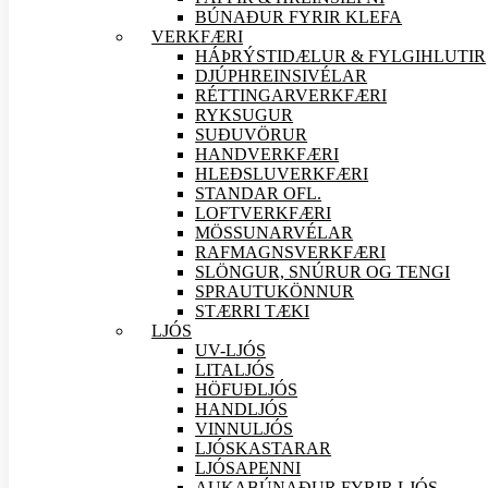
BÚNAÐUR FYRIR KLEFA
VERK
FÆRI
HÁÞRÝSTIDÆLUR & FYLGIHLUTIR
DJÚPHREINSIVÉLAR
RÉTTINGARVERK
FÆRI
RYKSUGUR
SUÐU
VÖRUR
HANDVERK
FÆRI
HLEÐSLUVERK
FÆRI
STANDAR OFL.
LOFTVERK
FÆRI
MÖSSUNARVÉLAR
RAFMAGNSVERK
FÆRI
SLÖNGUR, SNÚRUR OG TENGI
SPRAUTUKÖNNUR
STÆRRI TÆKI
LJÓS
UV-LJÓS
LITALJÓS
HÖFUÐLJÓS
HANDLJÓS
VINNULJÓS
LJÓSKASTARAR
LJÓSAPENNI
AUKABÚNAÐUR FYRIR LJÓS