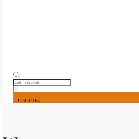
Products
search
Cart
0
0
kr.