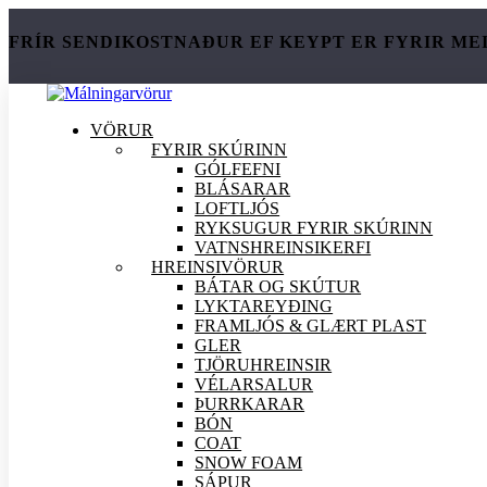
FRÍR SENDIKOSTNAÐUR EF KEYPT ER FYRIR ME
VÖRUR
FYRIR SKÚRINN
GÓLFEFNI
BLÁSARAR
LOFTLJÓS
RYKSUGUR FYRIR SKÚRINN
VATNSHREINSIKERFI
HREINSI
VÖRUR
BÁTAR OG SKÚTUR
LYKTAREYÐING
FRAMLJÓS & GLÆRT PLAST
GLER
TJÖRUHREINSIR
VÉLARSALUR
ÞURRKARAR
BÓN
COAT
SNOW FOAM
SÁPUR