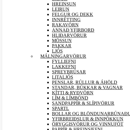
HREINSUN
LEIRUN
FELGUR OG DEKK
INNRÉTTING
RAKAVÖRN
ANNAÐ YFIRBORÐ
HLIÐAR
VÖRUR
MÖSSUN
PAKKAR
LJÓS
MÁLNINGAR
VÖRUR
FYLLIEFNI
LAKKEFNI
SPREYBRÚSAR
LITALJÓS
PENSLAR, RÚLLUR & ÁHÖLD
STANDAR, BÚKKAR & VAGNAR
KÍTTI & RYÐVÖRN
LÍM & LÍMBÖND
SANDPAPPÍR & SLÍPI
VÖRUR
SPARTL
BOLLAR OG BLÖNDUNARBÚNAÐ
YFIRBREIÐSLUR & INNPÖKKUN
ÖRYGGIS
VÖRUR OG VINNUFÖT
PAPPÍR & HREINSIEFNI