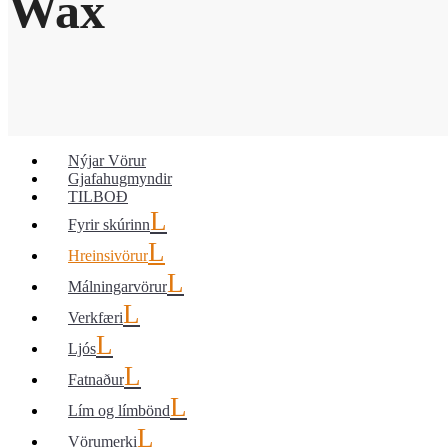
Wax
Nýjar Vörur
Gjafahugmyndir
TILBOÐ
Fyrir skúrinn
Hreinsivörur
Málningarvörur
Verkfæri
Ljós
Fatnaður
Lím og límbönd
Vörumerki