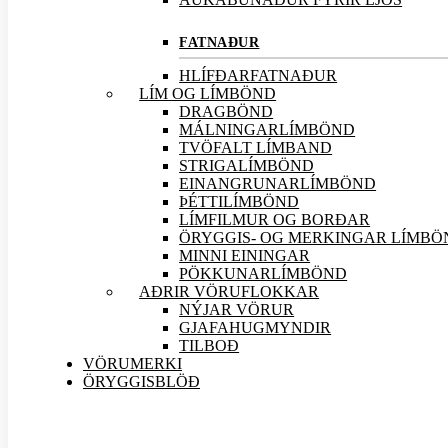
FATNAÐUR
HLÍFÐARFATNAÐUR
LÍM OG LÍMBÖND
DRAGBÖND
MÁLNINGARLÍMBÖND
TVÖFALT LÍMBAND
STRIGALÍMBÖND
EINANGRUNARLÍMBÖND
ÞÉTTILÍMBÖND
LÍMFILMUR OG BORÐAR
ÖRYGGIS- OG MERKINGAR LÍMBÖ
MINNI EININGAR
PÖKKUNARLÍMBÖND
AÐRIR VÖRU
FLOKKAR
NÝJAR
VÖRUR
GJAFAHUGMYNDIR
TILBOÐ
VÖRUMERKI
ÖRYGGISBLÖÐ