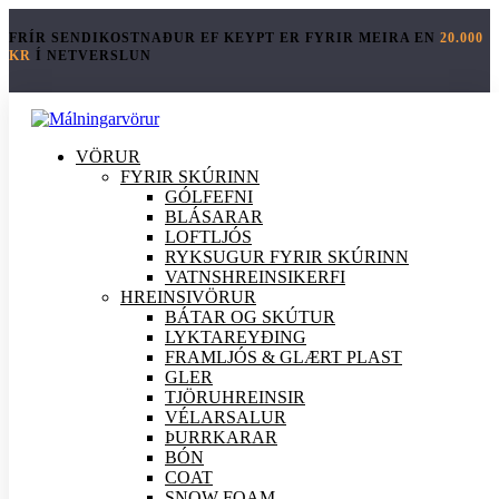
FRÍR SENDIKOSTNAÐUR EF KEYPT ER FYRIR MEIRA EN
20.000
KR
Í NETVERSLUN
VÖRUR
FYRIR SKÚRINN
GÓLFEFNI
BLÁSARAR
LOFTLJÓS
RYKSUGUR FYRIR SKÚRINN
VATNSHREINSIKERFI
HREINSI
VÖRUR
BÁTAR OG SKÚTUR
LYKTAREYÐING
FRAMLJÓS & GLÆRT PLAST
GLER
TJÖRUHREINSIR
VÉLARSALUR
ÞURRKARAR
BÓN
COAT
SNOW FOAM