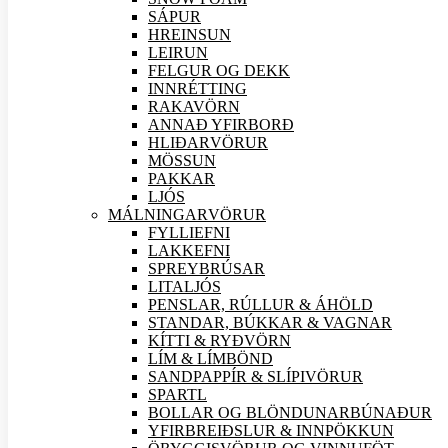
SÁPUR
HREINSUN
LEIRUN
FELGUR OG DEKK
INNRÉTTING
RAKAVÖRN
ANNAÐ YFIRBORÐ
HLIÐAR
VÖRUR
MÖSSUN
PAKKAR
LJÓS
MÁLNINGAR
VÖRUR
FYLLIEFNI
LAKKEFNI
SPREYBRÚSAR
LITALJÓS
PENSLAR, RÚLLUR & ÁHÖLD
STANDAR, BÚKKAR & VAGNAR
KÍTTI & RYÐVÖRN
LÍM & LÍMBÖND
SANDPAPPÍR & SLÍPI
VÖRUR
SPARTL
BOLLAR OG BLÖNDUNARBÚNAÐUR
YFIRBREIÐSLUR & INNPÖKKUN