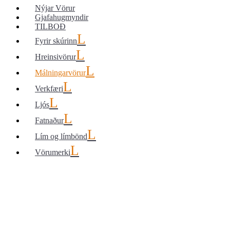
Nýjar Vörur
Gjafahugmyndir
TILBOÐ
Fyrir skúrinn
Hreinsivörur
Málningarvörur
Verkfæri
Ljós
Fatnaður
Lím og límbönd
Vörumerki