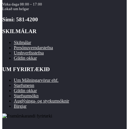
Virka daga 08:00 – 17:00
Lokað um helgar
Sími: 581-4200
SKILMÁLAR
Skilmálar
Persónuverndarstefna
Umhverfisstefna
Gildin okkar
UM FYRIRTÆKIÐ
Um Málningarvörur ehf.
Starfsmenn
Gildin okkar
Starfsumsókn
Auglýsinga- og styrkumsóknir
Birgjar