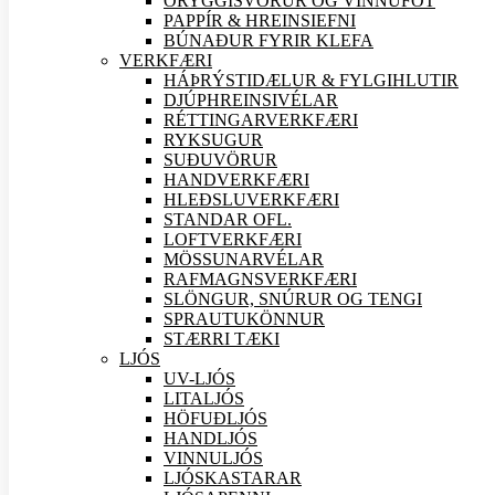
ÖRYGGIS
VÖRUR OG VINNUFÖT
PAPPÍR & HREINSIEFNI
BÚNAÐUR FYRIR KLEFA
VERK
FÆRI
HÁÞRÝSTIDÆLUR & FYLGIHLUTIR
DJÚPHREINSIVÉLAR
RÉTTINGARVERK
FÆRI
RYKSUGUR
SUÐU
VÖRUR
HANDVERK
FÆRI
HLEÐSLUVERK
FÆRI
STANDAR OFL.
LOFTVERK
FÆRI
MÖSSUNARVÉLAR
RAFMAGNSVERK
FÆRI
SLÖNGUR, SNÚRUR OG TENGI
SPRAUTUKÖNNUR
STÆRRI TÆKI
LJÓS
UV-LJÓS
LITALJÓS
HÖFUÐLJÓS
HANDLJÓS
VINNULJÓS
LJÓSKASTARAR