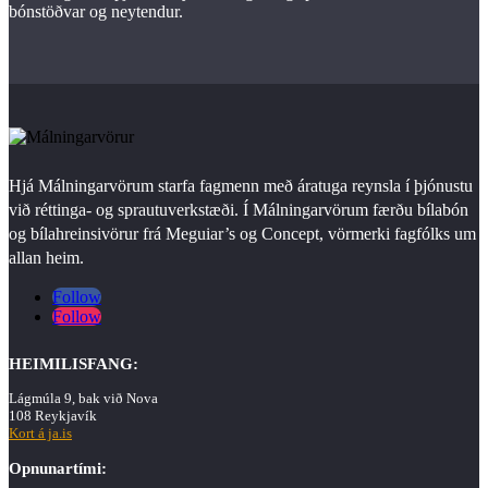
bónstöðvar og neytendur.
Hjá Málningarvörum starfa fagmenn með áratuga reynsla í þjónustu
við réttinga- og sprautuverkstæði. Í Málningarvörum færðu bílabón
og bílahreinsivörur frá Meguiar’s og Concept, vörmerki fagfólks um
allan heim.
Follow
Follow
HEIMILISFANG:
Lágmúla 9, bak við Nova
108 Reykjavík
Kort á ja.is
Opnunartími: