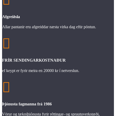

Afgreiðsla
Allar pantanir eru afgreiddar næsta virka dag eftir pöntun.

FRÍR SENDINGARKOSTNAÐUR
ef keypt er fyrir meira en 20000 kr í netverslun.

Þjónusta fagmanna frá 1986
Vörur og tækniþjónusta fyrir réttingar- og sprautuverkstæði,