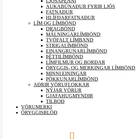
LJÓSAPENNI
AUKABÚNAÐUR FYRIR LJÓS
FATNAÐUR
HLÍFÐARFATNAÐUR
LÍM OG LÍMBÖND
DRAGBÖND
MÁLNINGARLÍMBÖND
TVÖFALT LÍMBAND
STRIGALÍMBÖND
EINANGRUNARLÍMBÖND
ÞÉTTILÍMBÖND
LÍMFILMUR OG BORÐAR
ÖRYGGIS- OG MERKINGAR LÍMBÖND
MINNI EININGAR
PÖKKUNARLÍMBÖND
AÐRIR VÖRU
FLOKKAR
NÝJAR
VÖRUR
GJAFAHUGMYNDIR
TILBOÐ
VÖRUMERKI
ÖRYGGISBLÖÐ
