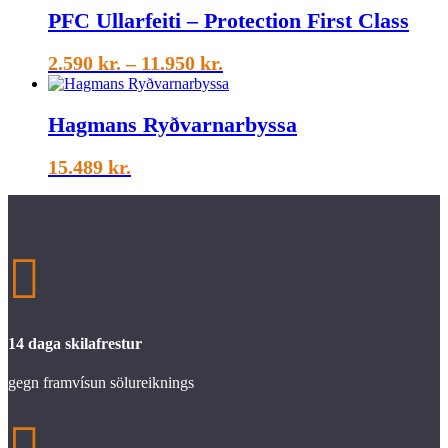
PFC Ullarfeiti – Protection First Class
Price
2.590
kr.
–
11.950
kr.
range:
2.590 kr.
Hagmans Ryðvarnarbyssa
through
11.950 kr.
15.489
kr.

14 daga skilafrestur
gegn framvísun sölureiknings