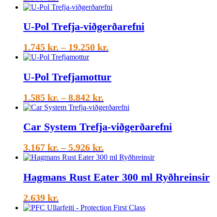
U-Pol Trefja-viðgerðarefni
Price
1.745
kr.
–
19.250
kr.
range:
1.745 kr.
U-Pol Trefjamottur
through
19.250 kr.
Price
1.585
kr.
–
8.842
kr.
range:
1.585 kr.
Car System Trefja-viðgerðarefni
through
8.842 kr.
Price
3.167
kr.
–
5.926
kr.
range:
3.167 kr.
Hagmans Rust Eater 300 ml Ryðhreinsir
through
5.926 kr.
2.639
kr.