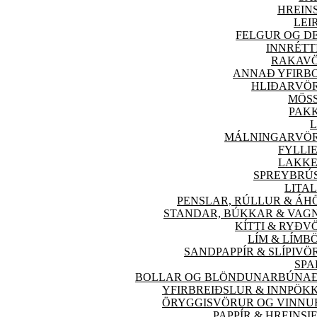
HREIN
LEI
FELGUR OG D
INNRÉTT
RAKAV
ANNAÐ YFIRB
HLIÐAR
VÖ
MÖS
PAK
L
MÁLNINGAR
VÖ
FYLLIE
LAKKE
SPREYBRÚ
LITAL
PENSLAR, RÚLLUR & ÁH
STANDAR, BÚKKAR & VAG
KÍTTI & RYÐV
LÍM & LÍMB
SANDPAPPÍR & SLÍPI
VÖ
SPA
BOLLAR OG BLÖNDUNARBÚNA
YFIRBREIÐSLUR & INNPÖK
ÖRYGGIS
VÖRUR OG VINNU
PAPPÍR & HREINSI