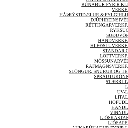
BÚNAÐUR FYRIR KL
VERK
F
HÁÞRÝSTIDÆLUR & FYLGIHLU
DJÚPHREINSIVÉ
RÉTTINGARVERK
F
RYKSU
SUÐU
VÖ
HANDVERK
F
HLEÐSLUVERK
F
STANDAR O
LOFTVERK
F
MÖSSUNARVÉ
RAFMAGNSVERK
F
SLÖNGUR, SNÚRUR OG TE
SPRAUTUKÖN
STÆRRI T
L
UV-L
LITAL
HÖFUÐL
HANDL
VINNUL
LJÓSKASTA
LJÓSAPE
AUKABÚNAÐUR FYRIR L