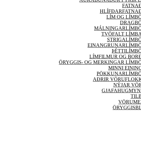
FATNA
HLÍFÐARFATNA
LÍM OG LÍMB
DRAGB
MÁLNINGARLÍMB
TVÖFALT LÍMB
STRIGALÍMB
EINANGRUNARLÍMB
ÞÉTTILÍMB
LÍMFILMUR OG BOR
ÖRYGGIS- OG MERKINGAR LÍMB
MINNI EININ
PÖKKUNARLÍMB
AÐRIR VÖRU
FLOK
NÝJAR
VÖ
GJAFAHUGMYN
TIL
VÖRUME
ÖRYGGISB