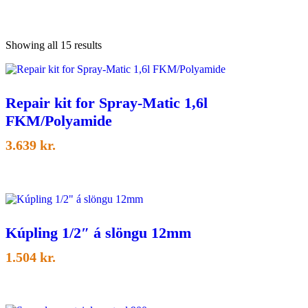
Sorted
Showing all 15 results
by
latest
Repair kit for Spray-Matic 1,6l
FKM/Polyamide
3.639
kr.
Kúpling 1/2″ á slöngu 12mm
1.504
kr.