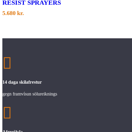
RESIST SPRAYERS
5.680
kr.

14 daga skilafrestur
gegn framvísun sölureiknings

Afgreiðsla