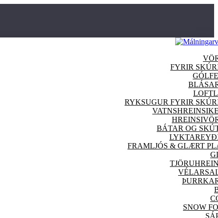
VÖ
FYRIR SKÚR
GÓLFE
BLÁSA
LOFTL
RYKSUGUR FYRIR SKÚR
VATNSHREINSIKE
HREINSI
VÖ
BÁTAR OG SKÚ
LYKTAREYÐ
FRAMLJÓS & GLÆRT PL
G
TJÖRUHREIN
VÉLARSA
ÞURRKA
C
SNOW F
SÁ