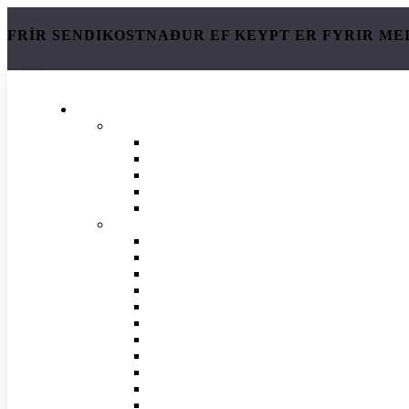
FRÍR SENDIKOSTNAÐUR EF KEYPT ER FYRIR ME