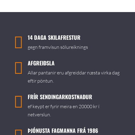
14 DAGA SKILAFRESTUR

gegn framvísun sölureiknings
AFGREIÐSLA

Allar pantanir eru afgreiddar næsta virka dag
eftir pöntun.
FRÍR SENDINGARKOSTNAÐUR

ef keypt er fyrir meira en 20000 kr í
netverslun.
ÞJÓNUSTA FAGMANNA FRÁ 1986