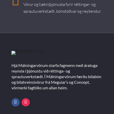

Vörur og tækniþjónusta fyrir réttingar- og
sprautuverkstæði, bónstöðvar og neytendur.
Hjá Málningarvörum starfa fagmenn með áratuga
reynsla í þjónustu við réttinga- og
sprautuverkstæði. Í Málningarvörum færðu bílabón
og bílahreinsivörur frá Meguiar’s og Concept,
vörmerki fagfólks um allan heim.