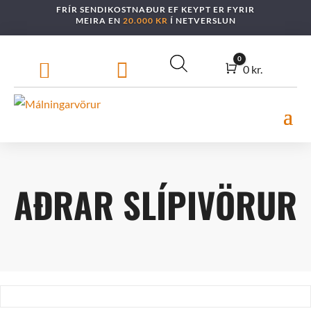
FRÍR SENDIKOSTNAÐUR EF KEYPT ER FYRIR
MEIRA EN
20.000 KR
Í NETVERSLUN
0


Cart
0
kr.
AÐRAR SLÍPIVÖRUR