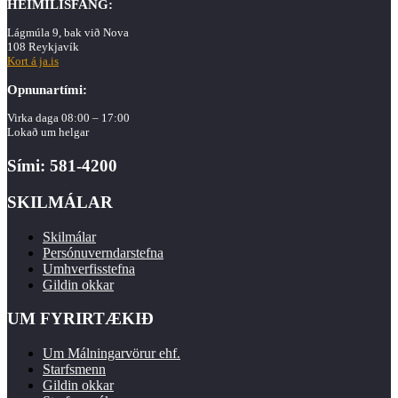
HEIMILISFANG:
Lágmúla 9, bak við Nova
108 Reykjavík
Kort á ja.is
Opnunartími:
Virka daga 08:00 – 17:00
Lokað um helgar
Sími: 581-4200
SKILMÁLAR
Skilmálar
Persónuverndarstefna
Umhverfisstefna
Gildin okkar
UM FYRIRTÆKIÐ
Um Málningarvörur ehf.
Starfsmenn
Gildin okkar