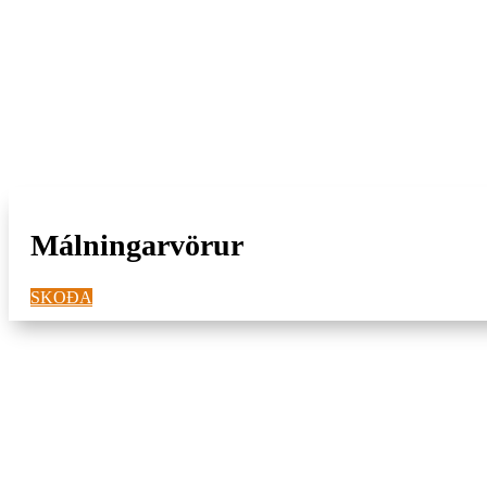
Erum í
Lágmúla 9
en gengið inn frá
Háaleitisbraut
Málningarvörur
SKOÐA