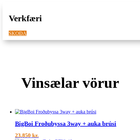
Verkfæri
SKOÐA
Vinsælar vörur
BigBoi Froðubyssa 3way + auka brúsi
23.850
kr.