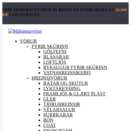
FRÍR SENDIKOSTNAÐUR EF KEYPT ER FYRIR MEIRA EN
20.000
KR
Í NETVERSLUN
VÖRUR
FYRIR SKÚRINN
GÓLFEFNI
BLÁSARAR
LOFTLJÓS
RYKSUGUR FYRIR SKÚRINN
VATNSHREINSIKERFI
HREINSI
VÖRUR
BÁTAR OG SKÚTUR
LYKTAREYÐING
FRAMLJÓS & GLÆRT PLAST
GLER
TJÖRUHREINSIR
VÉLARSALUR
ÞURRKARAR
BÓN
COAT
SNOW FOAM