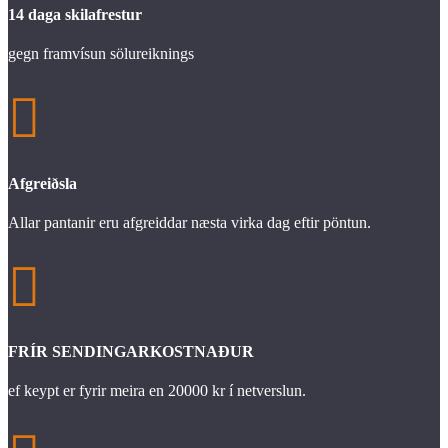
14 daga skilafrestur
gegn framvísun sölureiknings

Afgreiðsla
Allar pantanir eru afgreiddar næsta virka dag eftir pöntun.

FRÍR SENDINGARKOSTNAÐUR
ef keypt er fyrir meira en 20000 kr í netverslun.