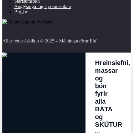
Starfsumsókn
Auglýsinga- og styrkumsóknir
Birgjar
Allur réttur áskilinn © 2025 – Málningarvörur Ehf.
Hreinsiefni,
massar
og
bón
fyrir
alla
BÁTA
og
SKÚTUR