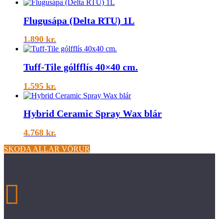
Flugusápa (Delta RTU) 1L
1.890
kr.
Tuff-Tile gólfflís 40×40 cm.
1.595
kr.
Hybrid Ceramic Spray Wax blár
4.768
kr.
SKOÐA ALLAR VÖRUR
