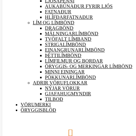
LJÓSAPENNI
AUKABÚNAÐUR FYRIR LJÓS
FATNAÐUR
HLÍFÐARFATNAÐUR
LÍM OG LÍMBÖND
DRAGBÖND
MÁLNINGARLÍMBÖND
TVÖFALT LÍMBAND
STRIGALÍMBÖND
EINANGRUNARLÍMBÖND
ÞÉTTILÍMBÖND
LÍMFILMUR OG BORÐAR
ÖRYGGIS- OG MERKINGAR LÍMBÖND
MINNI EININGAR
PÖKKUNARLÍMBÖND
AÐRIR VÖRU
FLOKKAR
NÝJAR
VÖRUR
GJAFAHUGMYNDIR
TILBOÐ
VÖRUMERKI
ÖRYGGISBLÖÐ
