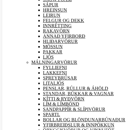
SÁPUR
HREINSUN
LEIRUN
FELGUR OG DEKK
INNRÉTTING
RAKAVÖRN
ANNAÐ YFIRBORÐ
HLIÐAR
VÖRUR
MÖSSUN
PAKKAR
LJÓS
MÁLNINGAR
VÖRUR
FYLLIEFNI
LAKKEFNI
SPREYBRÚSAR
LITALJÓS
PENSLAR, RÚLLUR & ÁHÖLD
STANDAR, BÚKKAR & VAGNAR
KÍTTI & RYÐVÖRN
LÍM & LÍMBÖND
SANDPAPPÍR & SLÍPI
VÖRUR
SPARTL
BOLLAR OG BLÖNDUNARBÚNAÐUR
YFIRBREIÐSLUR & INNPÖKKUN