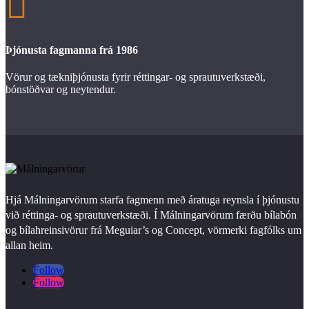

Þjónusta fagmanna frá 1986
Vörur og tækniþjónusta fyrir réttingar- og sprautuverkstæði,
bónstöðvar og neytendur.
Hjá Málningarvörum starfa fagmenn með áratuga reynsla í þjónustu
við réttinga- og sprautuverkstæði. Í Málningarvörum færðu bílabón
og bílahreinsivörur frá Meguiar’s og Concept, vörmerki fagfólks um
allan heim.
Follow
Follow