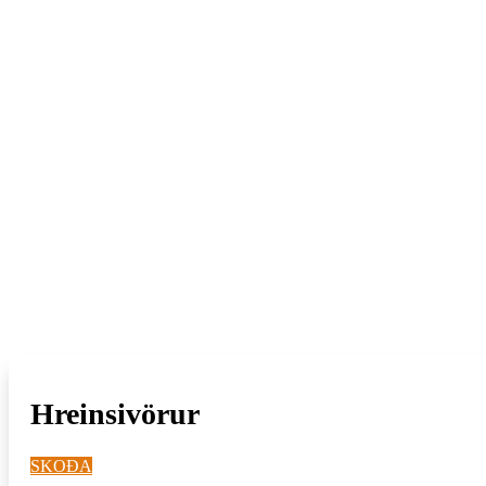
Hreinsivörur
SKOÐA