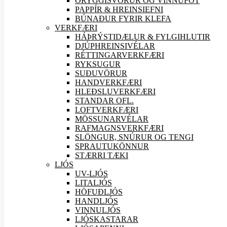
ÖRYGGIS
VÖRUR OG VINNUFÖT
PAPPÍR & HREINSIEFNI
BÚNAÐUR FYRIR KLEFA
VERK
FÆRI
HÁÞRÝSTIDÆLUR & FYLGIHLUTIR
DJÚPHREINSIVÉLAR
RÉTTINGARVERK
FÆRI
RYKSUGUR
SUÐU
VÖRUR
HANDVERK
FÆRI
HLEÐSLUVERK
FÆRI
STANDAR OFL.
LOFTVERK
FÆRI
MÖSSUNARVÉLAR
RAFMAGNSVERK
FÆRI
SLÖNGUR, SNÚRUR OG TENGI
SPRAUTUKÖNNUR
STÆRRI TÆKI
LJÓS
UV-LJÓS
LITALJÓS
HÖFUÐLJÓS
HANDLJÓS
VINNULJÓS
LJÓSKASTARAR