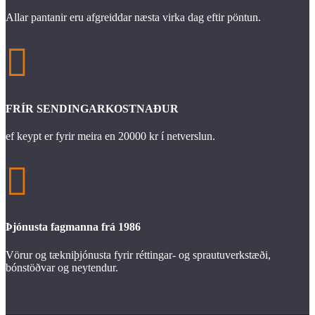
Allar pantanir eru afgreiddar næsta virka dag eftir pöntun.

FRÍR SENDINGARKOSTNAÐUR
ef keypt er fyrir meira en 20000 kr í netverslun.

Þjónusta fagmanna frá 1986
Vörur og tækniþjónusta fyrir réttingar- og sprautuverkstæði,
bónstöðvar og neytendur.