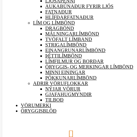
LJÓSAPENNI
AUKABÚNAÐUR FYRIR LJÓS
FATNAÐUR
HLÍFÐARFATNAÐUR
LÍM OG LÍMBÖND
DRAGBÖND
MÁLNINGARLÍMBÖND
TVÖFALT LÍMBAND
STRIGALÍMBÖND
EINANGRUNARLÍMBÖND
ÞÉTTILÍMBÖND
LÍMFILMUR OG BORÐAR
ÖRYGGIS- OG MERKINGAR LÍMBÖND
MINNI EININGAR
PÖKKUNARLÍMBÖND
AÐRIR VÖRU
FLOKKAR
NÝJAR
VÖRUR
GJAFAHUGMYNDIR
TILBOÐ
VÖRUMERKI
ÖRYGGISBLÖÐ
