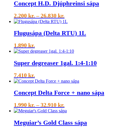
Concept H.D. Djúphreinsi sápa
Price
2.200
kr.
–
26.830
kr.
range:
2.200 kr.
Flugusápa (Delta RTU) 1L
through
26.830 kr.
1.890
kr.
Super degreaser 1gal. 1:4-1:10
7.410
kr.
Concept Delta Force + nano sápa
Price
1.990
kr.
–
32.910
kr.
range:
1.990 kr.
Meguiar’s Gold Class sápa
through