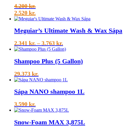
32.910 kr.
4.200
kr.
2.520
kr.
Meguiar’s Ultimate Wash & Wax Sápa
Price
2.341
kr.
–
3.763
kr.
range:
2.341 kr.
Shampoo Plus (5 Gallon)
through
3.763 kr.
29.373
kr.
Sápa NANO shampoo 1L
3.590
kr.
Snow-Foam MAX 3,875L