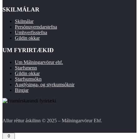
SKILMÁLAR
Skilmálar
Persónuverndarstefna
Umhverfisstefna
Gildin okkar
UM FYRIRTÆKIÐ
Um Málningarvörur ehf.
Starfsmenn
Gildin okkar
Starfsumsókn
Auglýsinga- og styrkumsóknir
Birgjar
Allur réttur áskilinn © 2025 – Málningarvörur Ehf.
0