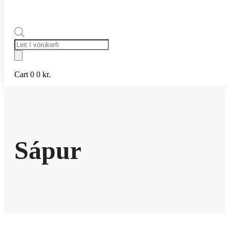
Products
search
Cart
0
0
kr.
Sápur