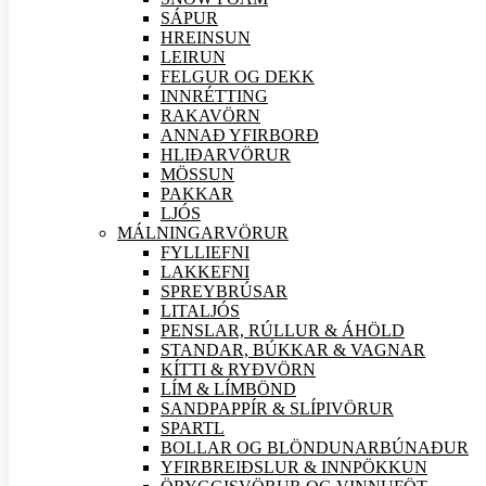
SÁPUR
HREINSUN
LEIRUN
FELGUR OG DEKK
INNRÉTTING
RAKAVÖRN
ANNAÐ YFIRBORÐ
HLIÐAR
VÖRUR
MÖSSUN
PAKKAR
LJÓS
MÁLNINGAR
VÖRUR
FYLLIEFNI
LAKKEFNI
SPREYBRÚSAR
LITALJÓS
PENSLAR, RÚLLUR & ÁHÖLD
STANDAR, BÚKKAR & VAGNAR
KÍTTI & RYÐVÖRN
LÍM & LÍMBÖND
SANDPAPPÍR & SLÍPI
VÖRUR
SPARTL
BOLLAR OG BLÖNDUNARBÚNAÐUR
YFIRBREIÐSLUR & INNPÖKKUN