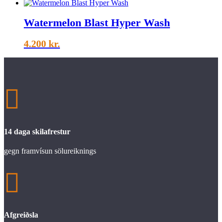
Watermelon Blast Hyper Wash
4.200
kr.

14 daga skilafrestur
gegn framvísun sölureiknings

Afgreiðsla