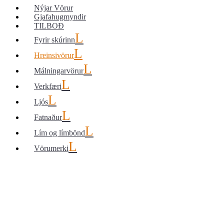
Nýjar Vörur
Gjafahugmyndir
TILBOÐ
Fyrir skúrinn
Hreinsivörur
Málningarvörur
Verkfæri
Ljós
Fatnaður
Lím og límbönd
Vörumerki