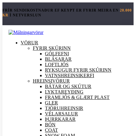
FRÍR SENDIKOSTNAÐUR EF KEYPT ER FYRIR MEIRA EN
20.000
KR
Í NETVERSLUN
VÖRUR
FYRIR SKÚRINN
GÓLFEFNI
BLÁSARAR
LOFTLJÓS
RYKSUGUR FYRIR SKÚRINN
VATNSHREINSIKERFI
HREINSI
VÖRUR
BÁTAR OG SKÚTUR
LYKTAREYÐING
FRAMLJÓS & GLÆRT PLAST
GLER
TJÖRUHREINSIR
VÉLARSALUR
ÞURRKARAR
BÓN
COAT
SNOW FOAM