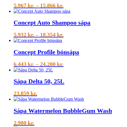
Price
5.967
kr.
–
15.866
kr.
range:
5.967 kr.
Concept Auto Shampoo sápa
through
15.866 kr.
Price
5.932
kr.
–
18.354
kr.
range:
5.932 kr.
Concept Profile bónsápa
through
18.354 kr.
Price
6.443
kr.
–
24.200
kr.
range:
6.443 kr.
Sápa Delta 50, 25L
through
24.200 kr.
23.859
kr.
Sápa Watermelon BubbleGum Wash
2.900
kr.