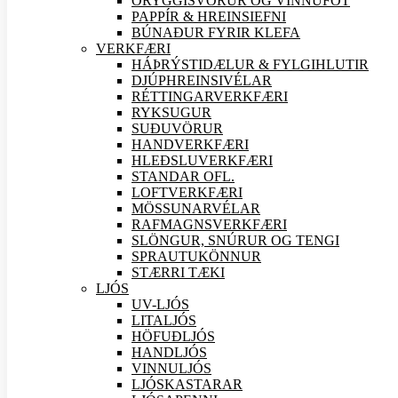
ÖRYGGIS
VÖRUR OG VINNUFÖT
PAPPÍR & HREINSIEFNI
BÚNAÐUR FYRIR KLEFA
VERK
FÆRI
HÁÞRÝSTIDÆLUR & FYLGIHLUTIR
DJÚPHREINSIVÉLAR
RÉTTINGARVERK
FÆRI
RYKSUGUR
SUÐU
VÖRUR
HANDVERK
FÆRI
HLEÐSLUVERK
FÆRI
STANDAR OFL.
LOFTVERK
FÆRI
MÖSSUNARVÉLAR
RAFMAGNSVERK
FÆRI
SLÖNGUR, SNÚRUR OG TENGI
SPRAUTUKÖNNUR
STÆRRI TÆKI
LJÓS
UV-LJÓS
LITALJÓS
HÖFUÐLJÓS
HANDLJÓS
VINNULJÓS
LJÓSKASTARAR