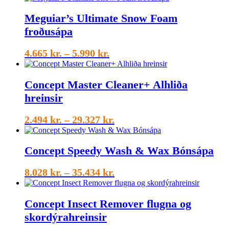
Meguiar’s Ultimate Snow Foam
froðusápa
Price
4.665
kr.
–
5.990
kr.
range:
4.665 kr.
Concept Master Cleaner+ Alhliða
through
hreinsir
5.990 kr.
Price
2.494
kr.
–
29.327
kr.
range:
2.494 kr.
Concept Speedy Wash & Wax Bónsápa
through
29.327 kr.
Price
8.028
kr.
–
35.434
kr.
range:
8.028 kr.
Concept Insect Remover flugna og
through
skordýrahreinsir
35.434 kr.