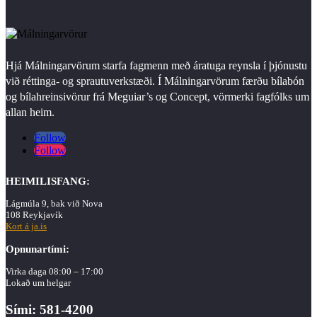
Hjá Málningarvörum starfa fagmenn með áratuga reynsla í þjónustu
við réttinga- og sprautuverkstæði. Í Málningarvörum færðu bílabón
og bílahreinsivörur frá Meguiar’s og Concept, vörmerki fagfólks um
allan heim.
Follow
Follow
HEIMILISFANG:
Lágmúla 9, bak við Nova
108 Reykjavík
Kort á ja.is
Opnunartími:
Virka daga 08:00 – 17:00
Lokað um helgar
Sími: 581-4200