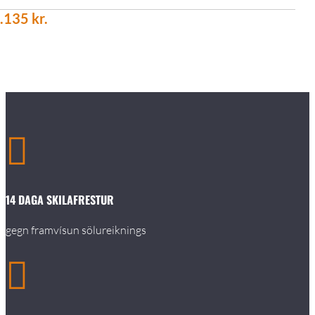
.135
kr.

14 DAGA SKILAFRESTUR
gegn framvísun sölureiknings
