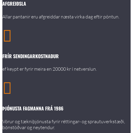
AFGREIÐSLA
Allar pantanir eru afgreiddar næsta virka dag eftir pöntun.

FRÍR SENDINGARKOSTNAÐUR
ef keypt er fyrir meira en 20000 kr í netverslun.

ÞJÓNUSTA FAGMANNA FRÁ 1986
Vörur og tækniþjónusta fyrir réttingar- og sprautuverkstæði,
bónstöðvar og neytendur.