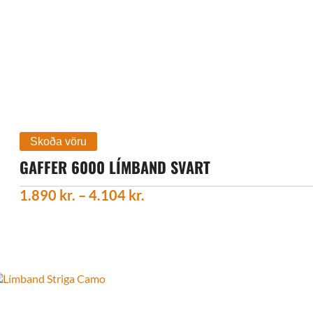
GAFFER 6000 LÍMBAND SVART
Price
1.890
kr.
–
4.104
kr.
range:
1.890 kr.
through
4.104 kr.