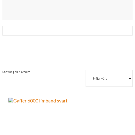
Sorted
Showing all 4 results
by
latest