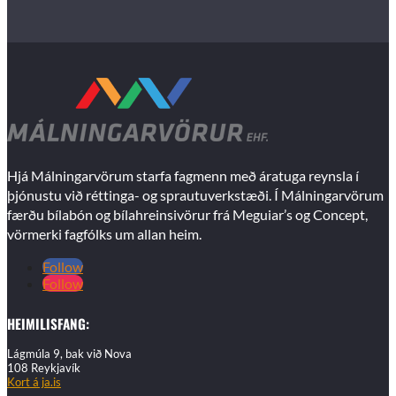
Hjá Málningarvörum starfa fagmenn með áratuga reynsla í
þjónustu við réttinga- og sprautuverkstæði. Í Málningarvörum
færðu bílabón og bílahreinsivörur frá Meguiar’s og Concept,
vörmerki fagfólks um allan heim.
Follow
Follow
HEIMILISFANG:
Lágmúla 9, bak við Nova
108 Reykjavík
Kort á ja.is