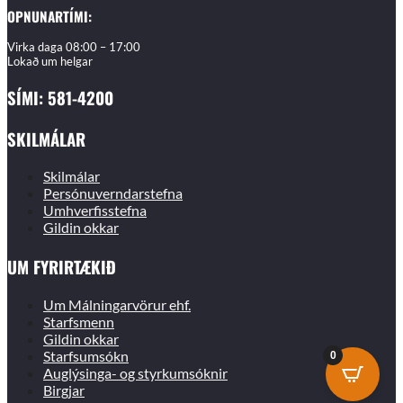
OPNUNARTÍMI:
Virka daga 08:00 – 17:00
Lokað um helgar
SÍMI: 581-4200
SKILMÁLAR
Skilmálar
Persónuverndarstefna
Umhverfisstefna
Gildin okkar
UM FYRIRTÆKIÐ
Um Málningarvörur ehf.
Starfsmenn
Gildin okkar
Starfsumsókn
0
Auglýsinga- og styrkumsóknir
Birgjar