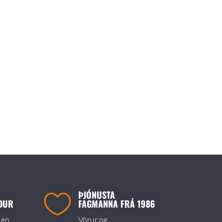
ÞJÓNUSTA

ÐUR
FAGMANNA FRÁ 1986
 en
Vörur og