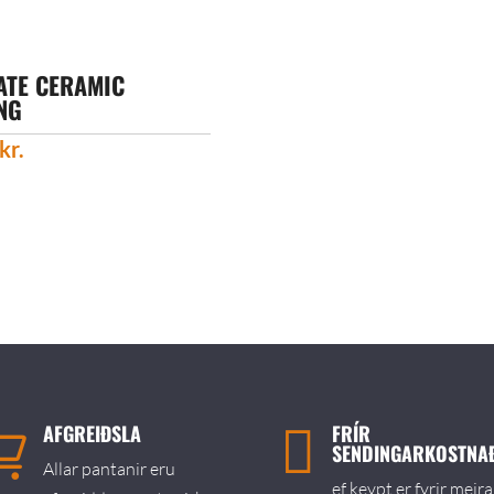
ATE CERAMIC
NG
kr.
AFGREIÐSLA
FRÍR


SENDINGARKOSTNA
Allar pantanir eru
ef keypt er fyrir meira