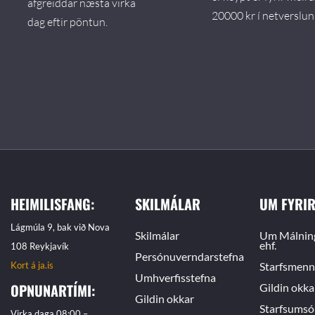
afgreiddar næsta virka
20000 kr í netverslun
dag eftir pöntun.
HEIMILISFANG:
SKILMÁLAR
UM FYRI
Lágmúla 9, bak við Nova
Skilmálar
Um Málnin
ehf.
108 Reykjavík
Persónuverndarstefna
Kort á ja.is
Starfsmen
Umhverfisstefna
OPNUNARTÍMI:
Gildin okka
Gildin okkar
Starfsums
Virka daga 08:00 –