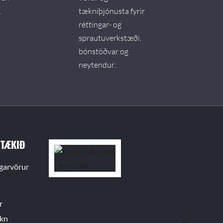
.
tækniþjónusta fyrir
réttingar- og
sprautuverkstæði,
bónstöðvar og
neytendur.
RTÆKIÐ
garvörur
n
r
ókn