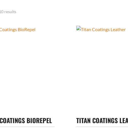
Sorted
10 results
by
latest
 COATINGS BIOREPEL
TITAN COATINGS LE