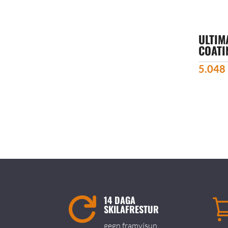
ULTIM
COATI
5.048
14 DAGA

SKILAFRESTUR
gegn framvísun