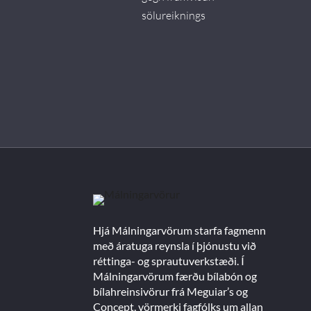
sölureiknings
Hjá Málningarvörum starfa fagmenn
með áratuga reynsla í þjónustu við
réttinga- og sprautuverkstæði. Í
Málningarvörum færðu bílabón og
bílahreinsivörur frá Meguiar’s og
Concept, vörmerki fagfólks um allan