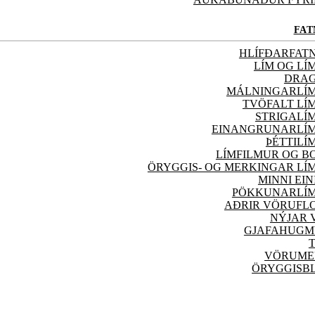
FAT
HLÍFÐARFAT
LÍM OG L
DRA
MÁLNINGARLÍ
TVÖFALT LÍ
STRIGALÍ
EINANGRUNARLÍ
ÞÉTTILÍ
LÍMFILMUR OG B
ÖRYGGIS- OG MERKINGAR L
MINNI EI
PÖKKUNARLÍ
AÐRIR VÖRU
FL
NÝJAR
GJAFAHUGM
VÖRUME
ÖRYGGISB