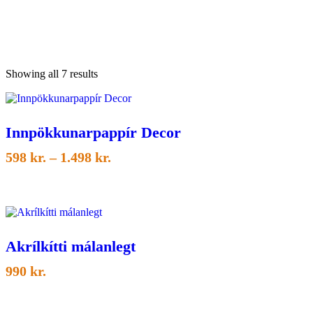
Sorted
Showing all 7 results
by
latest
Innpökkunarpappír Decor
Price
598
kr.
–
1.498
kr.
range:
598 kr.
through
1.498 kr.
Akrílkítti málanlegt
990
kr.