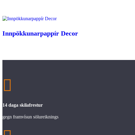
Innpökkunarpappír Decor

14 daga skilafrestur
gegn framvísun sölureiknings