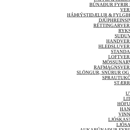
BÚNAÐUR FYRIR 
VER
HÁÞRÝSTIDÆLUR & FYLGI
DJÚPHREINS
RÉTTINGARVE
RYK
SUÐU
HANDVER
HLEÐSLUVER
STANDA
LOFTVE
MÖSSUNAR
RAFMAGNSVER
SLÖNGUR, SNÚRUR OG
SPRAUTUK
STÆRR
U
LI
HÖFU
HAN
VINN
LJÓSKAS
LJÓS
AUKABÚNAÐUR FYRIR