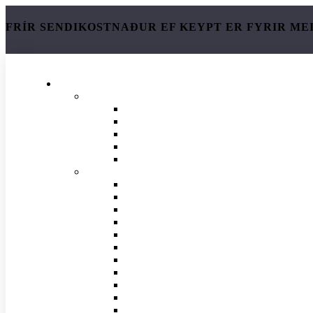
FRÍR SENDIKOSTNAÐUR EF KEYPT ER FYRIR ME