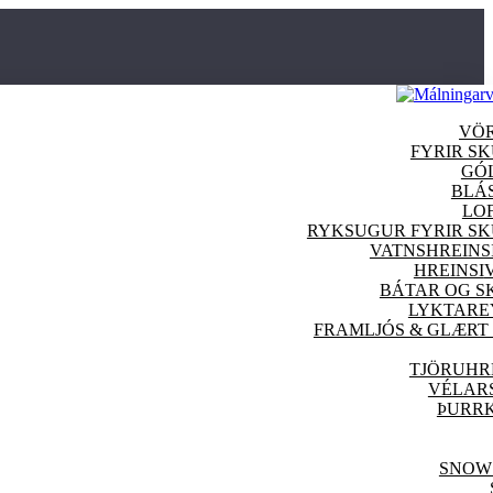
VÖ
FYRIR S
GÓ
BLÁ
LO
RYKSUGUR FYRIR S
VATNSHREINS
HREINSI
BÁTAR OG S
LYKTARE
FRAMLJÓS & GLÆRT
TJÖRUHR
VÉLAR
ÞURR
SNOW