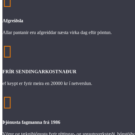

Afgreiðsla
Allar pantanir eru afgreiddar næsta virka dag eftir pöntun.

FRÍR SENDINGARKOSTNAÐUR
ef keypt er fyrir meira en 20000 kr í netverslun.

Þjónusta fagmanna frá 1986
Vörur og tækniþjónusta fyrir réttingar- og sprautuverkstæði, bónstöðv