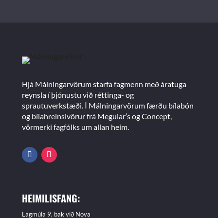
Hjá Málningarvörum starfa fagmenn með áratuga
reynsla í þjónustu við réttinga- og
sprautuverkstæði. Í Málningarvörum færðu bílabón
og bílahreinsivörur frá Meguiar’s og Concept,
vörmerki fagfólks um allan heim.
HEIMILISFANG:
Lágmúla 9, bak við Nova