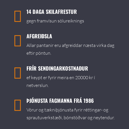
14 DAGA SKILAFRESTUR

gegn framvísun sölureiknings
AFGREIÐSLA

Allar pantanir eru afgreiddar næsta virka dag
eftir pöntun.
FRÍR SENDINGARKOSTNAÐUR

ef keypt er fyrir meira en 20000 kr í
netverslun.
ÞJÓNUSTA FAGMANNA FRÁ 1986

Vörur og tækniþjónusta fyrir réttingar- og
sprautuverkstæði, bónstöðvar og neytendur.