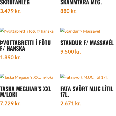
SKRÚFANLEG
SKAMMTARA MEG.
3.479
kr.
880
kr.
ÞVOTTABRETTI Í FÖTU
STANDUR F/ MASSAVÉL
F/ HANSKA
9.500
kr.
1.890
kr.
TASKA MEGUIAR’S XXL
FATA SVÖRT MJJC LÍTIL
M/LOKI
17L.
7.729
kr.
2.671
kr.