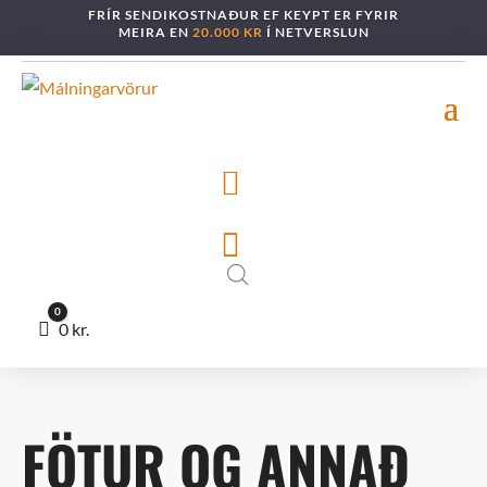
FRÍR SENDIKOSTNAÐUR EF KEYPT ER FYRIR
MEIRA EN
20.000 KR
Í NETVERSLUN


0
Cart
0
kr.
FÖTUR OG ANNAÐ