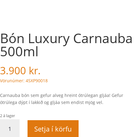
Bón Luxury Carnauba
500ml
3.900
kr.
Vörunúmer: 45XP90018
Carnauba bón sem gefur alveg hreint ótrúlegan gljáa! Gefur
ótrúlega dýpt í lakkið og gljáa sem endist mjög vel.
2 á lager
Bón
Setja í körfu
Luxury
Carnauba