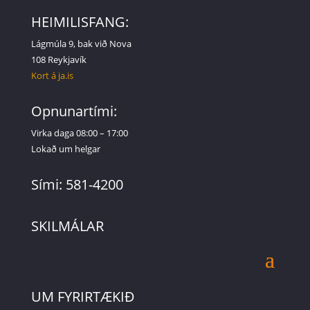
HEIMILISFANG:
Lágmúla 9, bak við Nova
108 Reykjavík
Kort á ja.is
Opnunartími:
Virka daga 08:00 – 17:00
Lokað um helgar
Sími: 581-4200
SKILMÁLAR
UM FYRIRTÆKIÐ