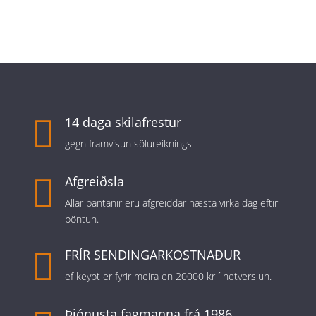

14 daga skilafrestur
gegn framvísun sölureiknings

Afgreiðsla
Allar pantanir eru afgreiddar næsta virka dag eftir
pöntun.

FRÍR SENDINGARKOSTNAÐUR
ef keypt er fyrir meira en 20000 kr í netverslun.
Þjónusta fagmanna frá 1986