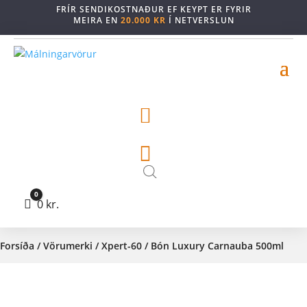
FRÍR SENDIKOSTNAÐUR EF KEYPT ER FYRIR
MEIRA EN
20.000 KR
Í NETVERSLUN


0
Cart
0
kr.
Forsíða
/
Vörumerki
/
Xpert-60
/ Bón Luxury Carnauba 500ml