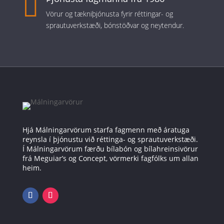

Vörur og tækniþjónusta fyrir réttingar- og
sprautuverkstæði, bónstöðvar og neytendur.
Hjá Málningarvörum starfa fagmenn með áratuga
reynsla í þjónustu við réttinga- og sprautuverkstæði.
Í Málningarvörum færðu bílabón og bílahreinsivörur
frá Meguiar’s og Concept, vörmerki fagfólks um allan
heim.