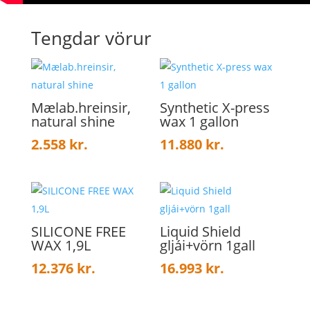
Tengdar vörur
Mælab.hreinsir,
Synthetic X-press
natural shine
wax 1 gallon
2.558
kr.
11.880
kr.
SILICONE FREE
Liquid Shield
WAX 1,9L
gljái+vörn 1gall
12.376
kr.
16.993
kr.