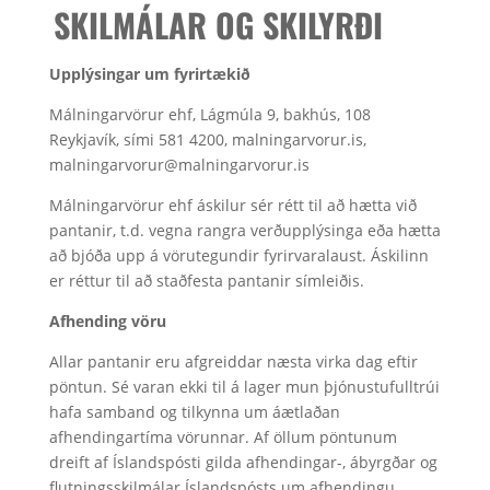
SKILMÁLAR OG SKILYRÐI
Upplýsingar um fyrirtækið
Málningarvörur ehf, Lágmúla 9, bakhús, 108
Reykjavík, sími 581 4200, malningarvorur.is,
malningarvorur@malningarvorur.is
Málningarvörur ehf áskilur sér rétt til að hætta við
pantanir, t.d. vegna rangra verðupplýsinga eða hætta
að bjóða upp á vörutegundir fyrirvaralaust. Áskilinn
er réttur til að staðfesta pantanir símleiðis.
Afhending vöru
Allar pantanir eru afgreiddar næsta virka dag eftir
pöntun. Sé varan ekki til á lager mun þjónustufulltrúi
hafa samband og tilkynna um áætlaðan
afhendingartíma vörunnar. Af öllum pöntunum
dreift af Íslandspósti gilda afhendingar-, ábyrgðar og
flutningsskilmálar Íslandspósts um afhendingu