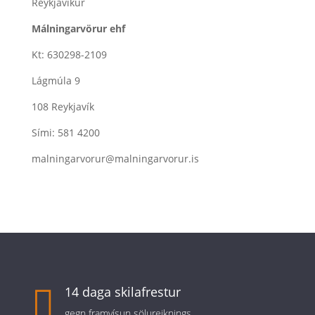
Reykjavikur
Málningarvörur ehf
Kt: 630298-2109
Lágmúla 9
108 Reykjavík
Sími: 581 4200
malningarvorur@malningarvorur.is

14 daga skilafrestur
gegn framvísun sölureiknings