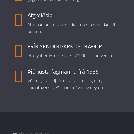

Afgreiðsla
Allar pantanir eru afgreiddar næsta virka dag eftir
pöntun.

FRÍR SENDINGARKOSTNAÐUR
ef keypt er fyrir meira en 20000 kr í netverslun.

Þjónusta fagmanna frá 1986
Vörur og tækniþjónusta fyrir réttingar- og
sprautuverkstæði, bónstöðvar og neytendur.