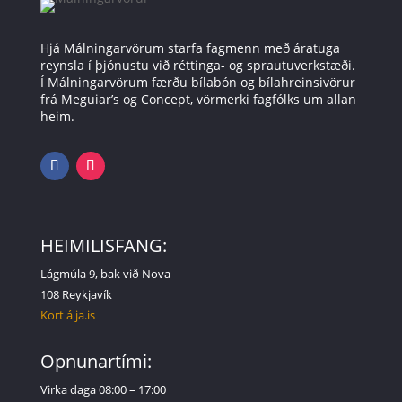
Hjá Málningarvörum starfa fagmenn með áratuga
reynsla í þjónustu við réttinga- og sprautuverkstæði.
Í Málningarvörum færðu bílabón og bílahreinsivörur
frá Meguiar’s og Concept, vörmerki fagfólks um allan
heim.
HEIMILISFANG:
Lágmúla 9, bak við Nova
108 Reykjavík
Kort á ja.is
Opnunartími:
Virka daga 08:00 – 17:00