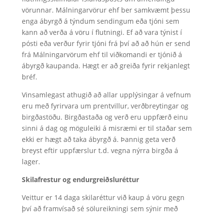
vörunnar. Málningarvörur ehf ber samkvæmt þessu
enga ábyrgð á týndum sendingum eða tjóni sem
kann að verða á vöru í flutningi. Ef að vara týnist í
pósti eða verður fyrir tjóni frá því að að hún er send
frá Málningarvörum ehf til viðkomandi er tjónið á
ábyrgð kaupanda. Hægt er að greiða fyrir rekjanlegt
bréf.
Vinsamlegast athugið að allar upplýsingar á vefnum
eru með fyrirvara um prentvillur, verðbreytingar og
birgðastöðu. Birgðastaða og verð eru uppfærð einu
sinni á dag og möguleiki á misræmi er til staðar sem
ekki er hægt að taka ábyrgð á. Þannig geta verð
breyst eftir uppfærslur t.d. vegna nýrra birgða á
lager.
Skilafrestur og endurgreiðsluréttur
Veittur er 14 daga skilaréttur við kaup á vöru gegn
því að framvísað sé sölureikningi sem sýnir með