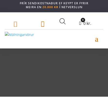
FRÍR SENDIKOSTNAÐUR EF KEYPT ER FYRIR
MEIRA EN
20.000 KR
Í NETVERSLUN
0


Cart
0
kr.