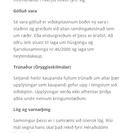
Gölluð vara
Sé vara gölluð er viðskiptavinum boðin ný vara í
staðinn og greiðum við allan sendingakostnað sem
um ræðir. Eða endurgreiðum ef þess er krafist. Að
öðru leiti vísast til laga um húsgöngu og
fjarsölusamninga nr.46/2000 og laga um
neytendakaup.
Trúnaður (Öryggisskilmálar)
Seljandi heitir kaupanda fullum trúnaði um allar þær
upplýsingar sem kaupandi gefur upp í tengslum við
viðskiptin. Upplýsingar verða ekki afhentar þriðja
aðila undir neinum kringumstæðum.
Lög og varnarþing
Samningur þessi er í samræmi við íslensk lög. Rísi
mál vegna hans skal það rekið fyrir Héraðsdómi