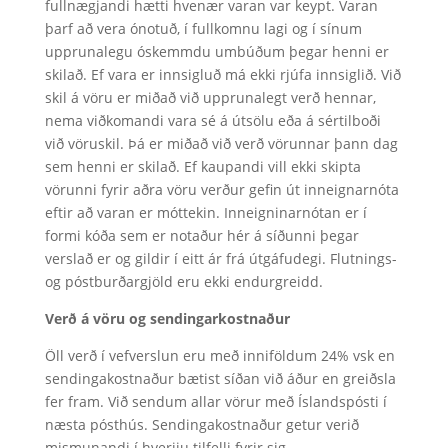
fullnægjandi hætti hvenær varan var keypt. Varan
þarf að vera ónotuð, í fullkomnu lagi og í sínum
upprunalegu óskemmdu umbúðum þegar henni er
skilað. Ef vara er innsigluð má ekki rjúfa innsiglið. Við
skil á vöru er miðað við upprunalegt verð hennar,
nema viðkomandi vara sé á útsölu eða á sértilboði
við vöruskil. Þá er miðað við verð vörunnar þann dag
sem henni er skilað. Ef kaupandi vill ekki skipta
vörunni fyrir aðra vöru verður gefin út inneignarnóta
eftir að varan er móttekin. Inneigninarnótan er í
formi kóða sem er notaður hér á síðunni þegar
verslað er og gildir í eitt ár frá útgáfudegi. Flutnings-
og póstburðargjöld eru ekki endurgreidd.
Verð á vöru og sendingarkostnaður
Öll verð í vefverslun eru með inniföldum 24% vsk en
sendingakostnaður bætist síðan við áður en greiðsla
fer fram. Við sendum allar vörur með Íslandspósti í
næsta pósthús. Sendingakostnaður getur verið
mismunandi í hverjiu tilfelli fyrir sig.