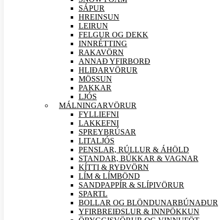
SÁPUR
HREINSUN
LEIRUN
FELGUR OG DEKK
INNRÉTTING
RAKAVÖRN
ANNAÐ YFIRBORÐ
HLIÐAR
VÖRUR
MÖSSUN
PAKKAR
LJÓS
MÁLNINGAR
VÖRUR
FYLLIEFNI
LAKKEFNI
SPREYBRÚSAR
LITALJÓS
PENSLAR, RÚLLUR & ÁHÖLD
STANDAR, BÚKKAR & VAGNAR
KÍTTI & RYÐVÖRN
LÍM & LÍMBÖND
SANDPAPPÍR & SLÍPI
VÖRUR
SPARTL
BOLLAR OG BLÖNDUNARBÚNAÐUR
YFIRBREIÐSLUR & INNPÖKKUN