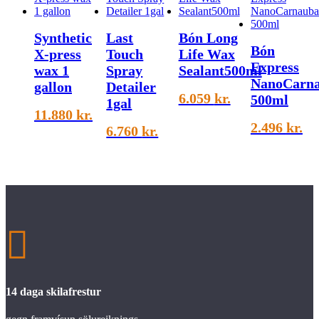
Synthetic
Last
Bón Long
Bón
X-press
Touch
Life Wax
Express
wax 1
Spray
Sealant500ml
NanoCarn
gallon
Detailer
6.059
kr.
500ml
1gal
11.880
kr.
2.496
kr.
6.760
kr.

14 daga skilafrestur