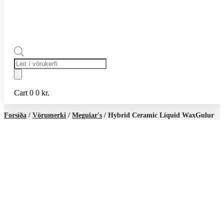
Products
search
Cart
0
0
kr.
Forsíða
/
Vörumerki
/
Meguiar's
/ Hybrid Ceramic Liquid WaxGulur