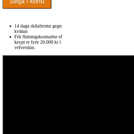
Setja í körfu
WaxGulur
quantity
14 daga skilafrestur gegn
kvittun
Frír flutningskostnaður ef
keypt er fyrir 20.000 kr í
vefverslun.