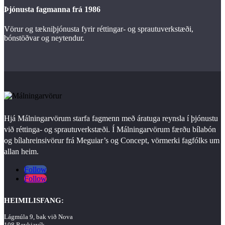
Þjónusta fagmanna frá 1986
Vörur og tækniþjónusta fyrir réttingar- og sprautuverkstæði,
bónstöðvar og neytendur.
Hjá Málningarvörum starfa fagmenn með áratuga reynsla í þjónustu
við réttinga- og sprautuverkstæði. Í Málningarvörum færðu bílabón
og bílahreinsivörur frá Meguiar’s og Concept, vörmerki fagfólks um
allan heim.
Follow
Follow
HEIMILISFANG:
Lágmúla 9, bak við Nova
108 Reykjavík