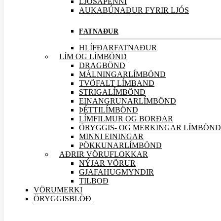
LJÓSAPENNI
AUKABÚNAÐUR FYRIR LJÓS
FATNAÐUR
HLÍFÐARFATNAÐUR
LÍM OG LÍMBÖND
DRAGBÖND
MÁLNINGARLÍMBÖND
TVÖFALT LÍMBAND
STRIGALÍMBÖND
EINANGRUNARLÍMBÖND
ÞÉTTILÍMBÖND
LÍMFILMUR OG BORÐAR
ÖRYGGIS- OG MERKINGAR LÍMBÖND
MINNI EININGAR
PÖKKUNARLÍMBÖND
AÐRIR VÖRU
FLOKKAR
NÝJAR
VÖRUR
GJAFAHUGMYNDIR
TILBOÐ
VÖRUMERKI
ÖRYGGISBLÖÐ