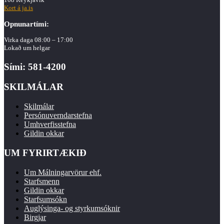
Kort á ja.is
Opnunartími:
Virka daga 08:00 – 17:00
Lokað um helgar
Sími: 581-4200
SKILMÁLAR
Skilmálar
Persónuverndarstefna
Umhverfisstefna
Gildin okkar
UM FYRIRTÆKIÐ
Um Málningarvörur ehf.
Starfsmenn
Gildin okkar
Starfsumsókn
Auglýsinga- og styrkumsóknir
Birgjar