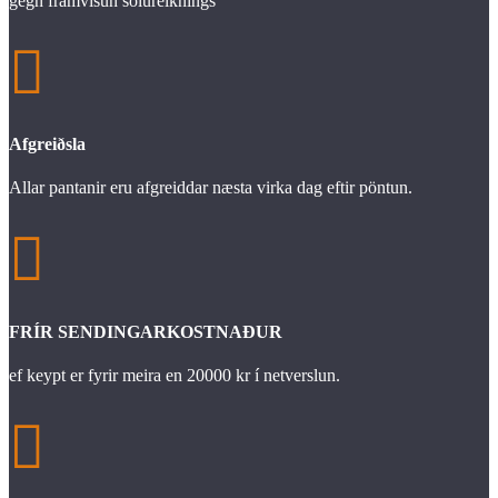
gegn framvísun sölureiknings

Afgreiðsla
Allar pantanir eru afgreiddar næsta virka dag eftir pöntun.

FRÍR SENDINGARKOSTNAÐUR
ef keypt er fyrir meira en 20000 kr í netverslun.
