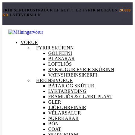
FRÍR SENDIKOSTNAÐUR EF KEYPT ER FYRIR MEIRA EN
20.000
KR
Í NETVERSLUN
VÖRUR
FYRIR SKÚRINN
GÓLFEFNI
BLÁSARAR
LOFTLJÓS
RYKSUGUR FYRIR SKÚRINN
VATNSHREINSIKERFI
HREINSI
VÖRUR
BÁTAR OG SKÚTUR
LYKTAREYÐING
FRAMLJÓS & GLÆRT PLAST
GLER
TJÖRUHREINSIR
VÉLARSALUR
ÞURRKARAR
BÓN
COAT
SNOW FOAM