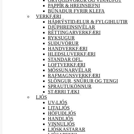
ÖRYGGIS
VÖRUR OG VINNUFÖT
PAPPÍR & HREINSIEFNI
BÚNAÐUR FYRIR KLEFA
VERK
FÆRI
HÁÞRÝSTIDÆLUR & FYLGIHLUTIR
DJÚPHREINSIVÉLAR
RÉTTINGARVERK
FÆRI
RYKSUGUR
SUÐU
VÖRUR
HANDVERK
FÆRI
HLEÐSLUVERK
FÆRI
STANDAR OFL.
LOFTVERK
FÆRI
MÖSSUNARVÉLAR
RAFMAGNSVERK
FÆRI
SLÖNGUR, SNÚRUR OG TENGI
SPRAUTUKÖNNUR
STÆRRI TÆKI
LJÓS
UV-LJÓS
LITALJÓS
HÖFUÐLJÓS
HANDLJÓS
VINNULJÓS
LJÓSKASTARAR