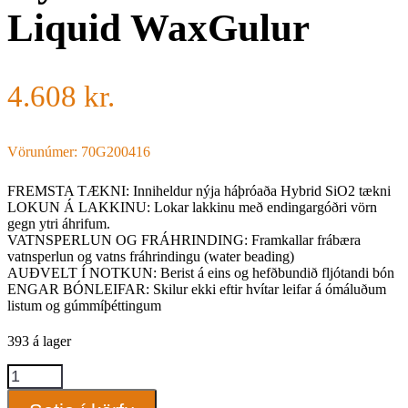
Liquid WaxGulur
4.608
kr.
Vörunúmer: 70G200416
FREMSTA TÆKNI: Inniheldur nýja háþróaða Hybrid SiO2 tækni
LOKUN Á LAKKINU: Lokar lakkinu með endingargóðri vörn
gegn ytri áhrifum.
VATNSPERLUN OG FRÁHRINDING: Framkallar frábæra
vatnsperlun og vatns fráhrindingu (water beading)
AUÐVELT Í NOTKUN: Berist á eins og hefðbundið fljótandi bón
ENGAR BÓNLEIFAR: Skilur ekki eftir hvítar leifar á ómáluðum
listum og gúmmíþéttingum
393 á lager
Hybrid
Ceramic
Liquid