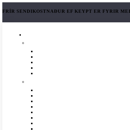
FRÍR SENDIKOSTNAÐUR EF KEYPT ER FYRIR ME