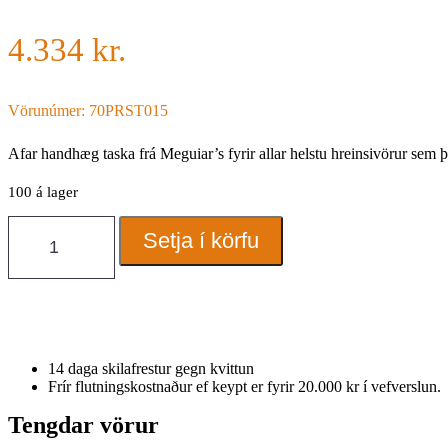
4.334
kr.
Vörunúmer: 70PRST015
Afar handhæg taska frá Meguiar’s fyrir allar helstu hreinsivörur sem þú
100 á lager
Taska
Setja í körfu
Meguiar's,
stór
m/loki
quantity
14 daga skilafrestur gegn kvittun
Frír flutningskostnaður ef keypt er fyrir 20.000 kr í vefverslun.
Tengdar vörur