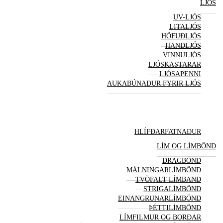
LJÓS
UV-LJÓS
LITALJÓS
HÖFUÐLJÓS
HANDLJÓS
VINNULJÓS
LJÓSKASTARAR
LJÓSAPENNI
AUKABÚNAÐUR FYRIR LJÓS
HLÍFÐARFATNAÐUR
LÍM OG LÍMBÖND
DRAGBÖND
MÁLNINGARLÍMBÖND
TVÖFALT LÍMBAND
STRIGALÍMBÖND
EINANGRUNARLÍMBÖND
ÞÉTTILÍMBÖND
LÍMFILMUR OG BORÐAR