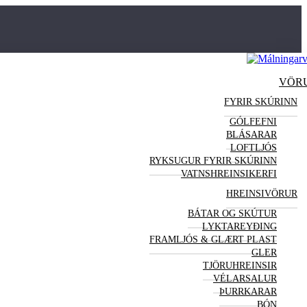
VÖR
FYRIR SKÚRINN
GÓLFEFNI
BLÁSARAR
LOFTLJÓS
RYKSUGUR FYRIR SKÚRINN
VATNSHREINSIKERFI
HREINSI
VÖRUR
BÁTAR OG SKÚTUR
LYKTAREYÐING
FRAMLJÓS & GLÆRT PLAST
GLER
TJÖRUHREINSIR
VÉLARSALUR
ÞURRKARAR
BÓN