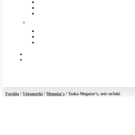
Forsíða
/
Vörumerki
/
Meguiar's
/ Taska Meguiar’s, stór m/loki