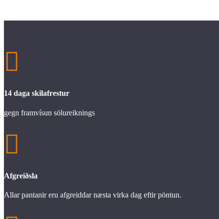

14 daga skilafrestur
gegn framvísun sölureiknings

Afgreiðsla
Allar pantanir eru afgreiddar næsta virka dag eftir pöntun.