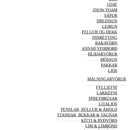
COAT
SNOW FOAM
SÁPUR
HREINSUN
LEIRUN
FELGUR OG DEKK
INNRÉTTING
RAKAVÖRN
ANNAÐ YFIRBORÐ
HLIÐAR
VÖRUR
MÖSSUN
PAKKAR
LJÓS
MÁLNINGAR
VÖRUR
FYLLIEFNI
LAKKEFNI
SPREYBRÚSAR
LITALJÓS
PENSLAR, RÚLLUR & ÁHÖLD
STANDAR, BÚKKAR & VAGNAR
KÍTTI & RYÐVÖRN
LÍM & LÍMBÖND