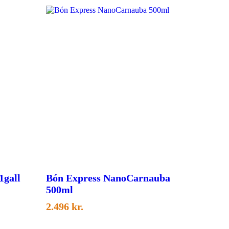
1gall
Bón Express NanoCarnauba
500ml
2.496
kr.