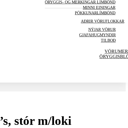
ÖRYGGIS- OG MERKINGAR LÍMBÖND
MINNI EININGAR
PÖKKUNARLÍMBÖND
AÐRIR VÖRU
FLOKKAR
NÝJAR
VÖRUR
GJAFAHUGMYNDIR
TILBOÐ
VÖRUMER
ÖRYGGISBL
s, stór m/loki