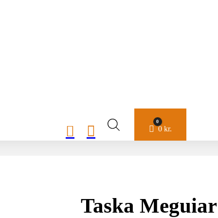
0


Cart
0
kr.
Taska Meguiar’