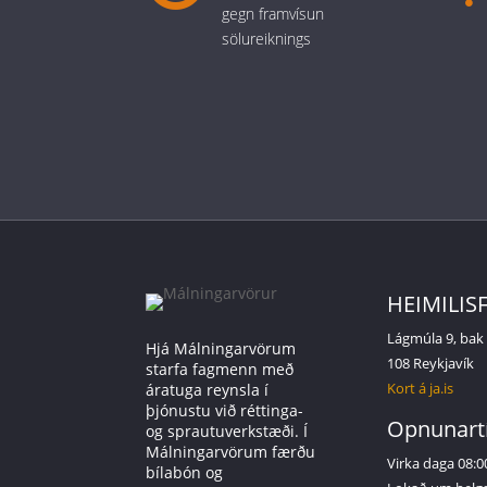
gegn framvísun
sölureiknings
HEIMILIS
Lágmúla 9, bak
Hjá Málningarvörum
108 Reykjavík
starfa fagmenn með
Kort á ja.is
áratuga reynsla í
þjónustu við réttinga-
Opnunart
og sprautuverkstæði. Í
Málningarvörum færðu
Virka daga 08:0
bílabón og