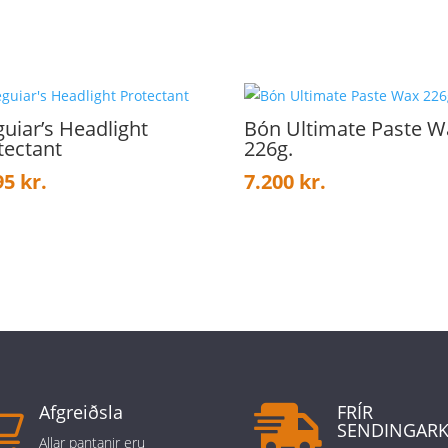
uiar’s Headlight
Bón Ultimate Paste W
tectant
226g.
95
kr.
7.200
kr.
Afgreiðsla
FRÍR


SENDINGAR
Allar pantanir eru