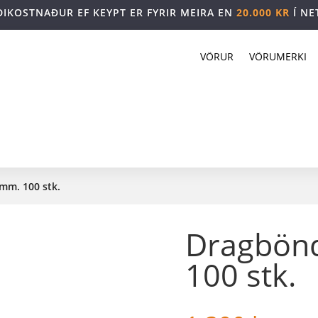
DIKOSTNAÐUR EF KEYPT ER FYRIR MEIRA EN
20.000 KR
Í NE
VÖRUR
VÖRUMERKI
 mm. 100 stk.
Dragbönd
100 stk.