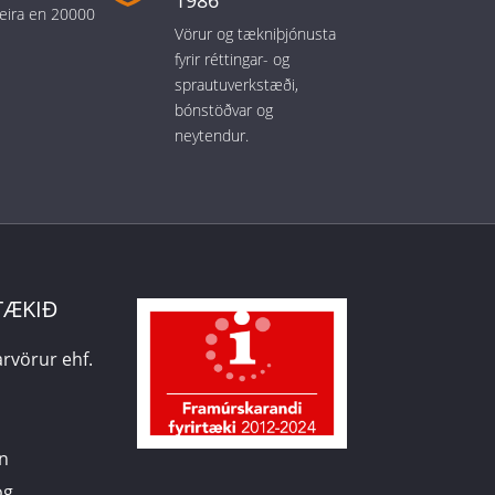
1986
meira en 20000
Vörur og tækniþjónusta
fyrir réttingar- og
sprautuverkstæði,
bónstöðvar og
neytendur.
TÆKIÐ
rvörur ehf.
n
og