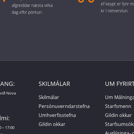
ef keypt er fyrir 
afgreiddar næsta virka
kr í netverslun.
dag eftir pöntun.
FANG:
SKILMÁLAR
UM FYRIR
 við Nova
Skilmálar
Um Málninga
Persónuverndarstefna
Starfsmenn
Umhverfisstefna
Gildin okkar
ími:
Gildin okkar
Starfsumsók
0 – 17:00
Auglýsinga- 