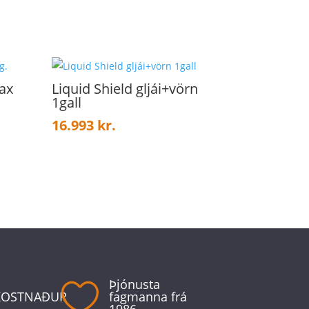
ax
Liquid Shield gljái+vörn
1gall
16.993
kr.
Þjónusta

KOSTNAÐUR
fagmanna frá