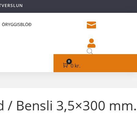
TVERSLUN

ÖRYGGISBLÖÐ

0
Cart
0
kr.
 / Bensli 3,5×300 mm.