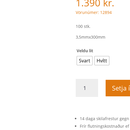
1.390
kr.
Vörunúmer: 12894
100 stk.
3,5mmx300mm
Veldu lit
Svart
Hvítt
Dragbönd
Setja 
/
Bensli
3,5x300
mm.
100
14 daga skilafrestur gegn
stk.
Frír flutningskostnaður ef 
quantity