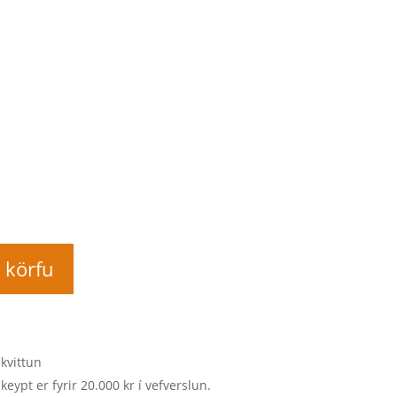
í körfu
 kvittun
keypt er fyrir 20.000 kr í vefverslun.