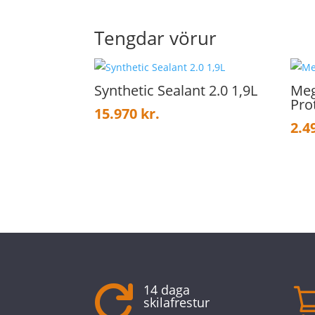
Tengdar vörur
Synthetic Sealant 2.0 1,9L
Meg
Pro
15.970
kr.
2.4
14 daga

skilafrestur