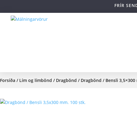
FRÍR SEN
Forsíða
/
Lím og límbönd
/
Dragbönd
/ Dragbönd / Bensli 3,5×300