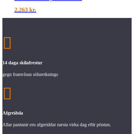
2.263
kr.

14 daga skilafrestur
gegn framvísun sölureiknings

Afgreiðsla
Allar pantanir eru afgreiddar næsta virka dag eftir pöntun.