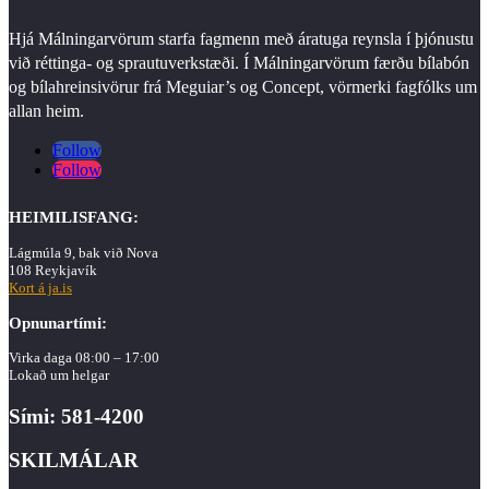
Hjá Málningarvörum starfa fagmenn með áratuga reynsla í þjónustu
við réttinga- og sprautuverkstæði. Í Málningarvörum færðu bílabón
og bílahreinsivörur frá Meguiar’s og Concept, vörmerki fagfólks um
allan heim.
Follow
Follow
HEIMILISFANG:
Lágmúla 9, bak við Nova
108 Reykjavík
Kort á ja.is
Opnunartími:
Virka daga 08:00 – 17:00
Lokað um helgar
Sími: 581-4200
SKILMÁLAR