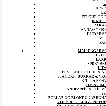
S
HREI
LE
FELGUR OG 
INNRÉT
RAKA
ANNAÐ YFIR
HLIÐAR
V
MÖ
PA
MÁLNINGAR
V
FYLL
LAKK
SPREYBR
LIT
PENSLAR, RÚLLUR & Á
STANDAR, BÚKKAR & VA
KÍTTI & RY
LÍM & LÍ
SANDPAPPÍR & SLÍPI
V
SP
BOLLAR OG BLÖNDUNARBÚN
YFIRBREIÐSLUR & INNPÖ