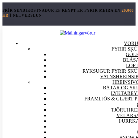
FRÍR SENDIKOSTNAÐUR EF KEYPT ER FYRIR MEIRA EN
20.000
KR
Í NETVERSLUN
VÖR
FYRIR SK
GÓLF
BLÁS
LOFT
RYKSUGUR FYRIR SKÚ
VATNSHREINSI
HREINSI
V
BÁTAR OG SK
LYKTAREY
FRAMLJÓS & GLÆRT 
TJÖRUHRE
VÉLARS
ÞURRK
SNOW 