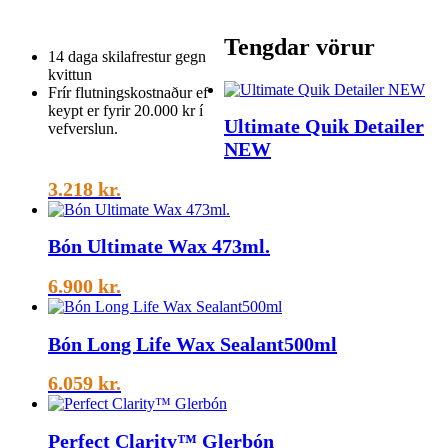
quantity
Tengdar vörur
14 daga skilafrestur gegn
kvittun
Frír flutningskostnaður ef
keypt er fyrir 20.000 kr í
Ultimate Quik Detailer
vefverslun.
NEW
3.218
kr.
Bón Ultimate Wax 473ml.
6.900
kr.
Bón Long Life Wax Sealant500ml
6.059
kr.
Perfect Clarity™ Glerbón