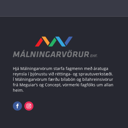
Hjá Málningarvörum starfa fagmenn með áratuga
reynsla í þjónustu við réttinga- og sprautuverkstæði.
Í Málningarvörum færðu bílabón og bílahreinsivörur
frá Meguiar’s og Concept, vörmerki fagfólks um allan
heim.