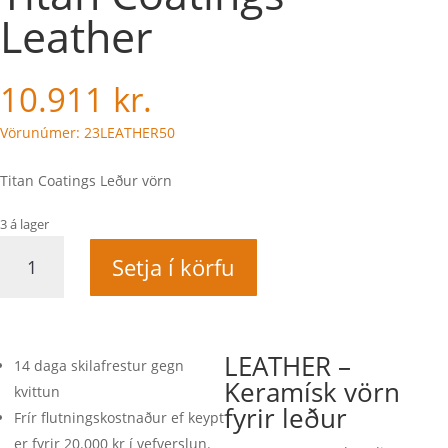
Leather
10.911
kr.
Vörunúmer: 23LEATHER50
Titan Coatings Leður vörn
3 á lager
Titan
Setja í körfu
Coatings
Leather
quantity
LEATHER –
14 daga skilafrestur gegn
Keramísk vörn
kvittun
fyrir leður
Frír flutningskostnaður ef keypt
er fyrir 20.000 kr í vefverslun.