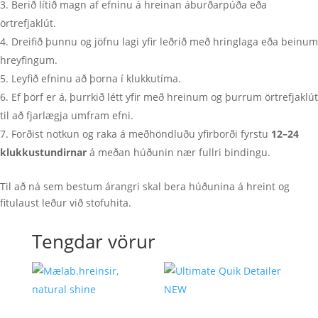
Berið lítið magn af efninu á hreinan áburðarpúða eða
örtrefjaklút.
Dreifið þunnu og jöfnu lagi yfir leðrið með hringlaga eða beinum
hreyfingum.
Leyfið efninu að þorna í klukkutíma.
Ef þörf er á, þurrkið létt yfir með hreinum og þurrum örtrefjaklút
til að fjarlægja umfram efni.
Forðist notkun og raka á meðhöndluðu yfirborði fyrstu
12–24
klukkustundirnar
á meðan húðunin nær fullri bindingu.
Til að ná sem bestum árangri skal bera húðunina á hreint og
fitulaust leður við stofuhita.
Tengdar vörur