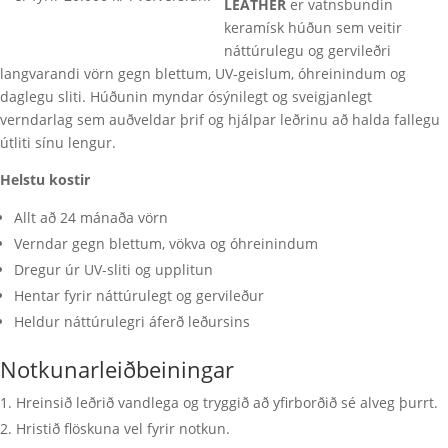
LEATHER
er vatnsbundin
keramísk húðun sem veitir
náttúrulegu og gervileðri
langvarandi vörn gegn blettum, UV-geislum, óhreinindum og
daglegu sliti. Húðunin myndar ósýnilegt og sveigjanlegt
verndarlag sem auðveldar þrif og hjálpar leðrinu að halda fallegu
útliti sínu lengur.
Helstu kostir
Allt að 24 mánaða vörn
Verndar gegn blettum, vökva og óhreinindum
Dregur úr UV-sliti og upplitun
Hentar fyrir náttúrulegt og gervileður
Heldur náttúrulegri áferð leðursins
Notkunarleiðbeiningar
Hreinsið leðrið vandlega og tryggið að yfirborðið sé alveg þurrt.
Hristið flöskuna vel fyrir notkun.