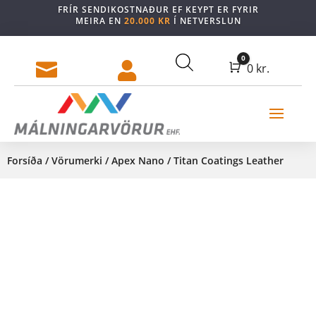
FRÍR SENDIKOSTNAÐUR EF KEYPT ER FYRIR
MEIRA EN
20.000 KR
Í NETVERSLUN
0


Cart
0
kr.
Forsíða
/
Vörumerki
/
Apex Nano
/ Titan Coatings Leather