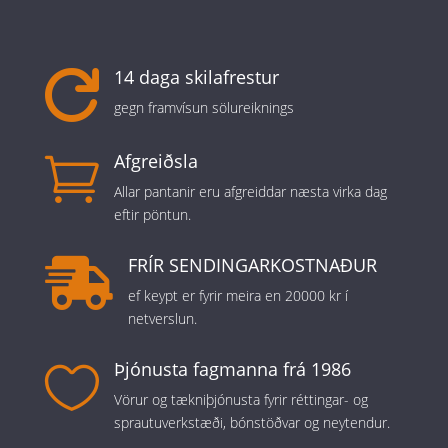
14 daga skilafrestur

gegn framvísun sölureiknings
Afgreiðsla

Allar pantanir eru afgreiddar næsta virka dag
eftir pöntun.
FRÍR SENDINGARKOSTNAÐUR

ef keypt er fyrir meira en 20000 kr í
netverslun.
Þjónusta fagmanna frá 1986

Vörur og tækniþjónusta fyrir réttingar- og
sprautuverkstæði, bónstöðvar og neytendur.