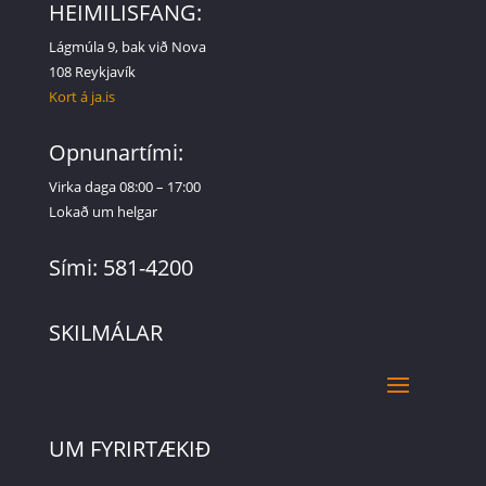
HEIMILISFANG:
Lágmúla 9, bak við Nova
108 Reykjavík
Kort á ja.is
Opnunartími:
Virka daga 08:00 – 17:00
Lokað um helgar
Sími: 581-4200
SKILMÁLAR
UM FYRIRTÆKIÐ