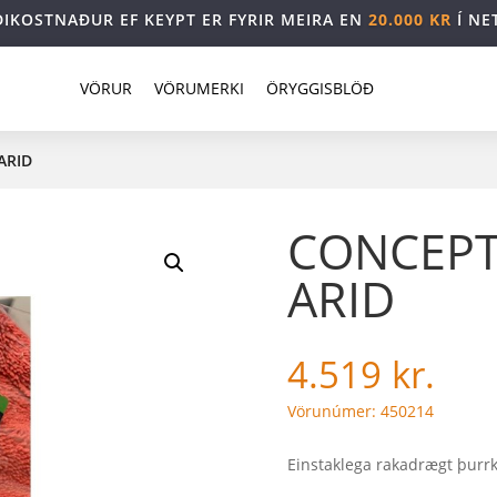
DIKOSTNAÐUR EF KEYPT ER FYRIR MEIRA EN
20.000 KR
Í NE
VÖRUR
VÖRUMERKI
ÖRYGGISBLÖÐ
ARID
CONCEPT
ARID
4.519
kr.
Vörunúmer: 450214
Einstaklega rakadrægt þurr