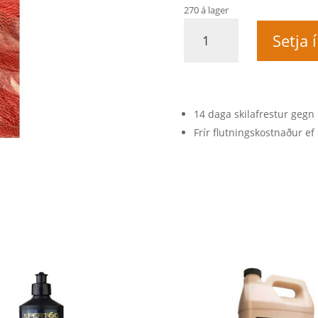
270 á lager
CONCEPT
Setja 
Þurrkhandklæði
ARID
quantity
14 daga skilafrestur gegn 
Frír flutningskostnaður ef 