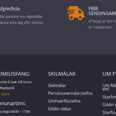
Afgreiðsla
FRÍR

SENDINGAR
llar pantanir eru afgreiddar
ef keypt er fyrir
æsta virka dag eftir pöntun.
kr í netverslun.
IMILISFANG:
SKILMÁLAR
UM F
múla 9, bak við Nova
Skilmálar
Um Má
 Reykjavík
ehf.
Persónuverndarstefna
 á ja.is
Starf
Umhverfisstefna
nunartími:
Gildin
Gildin okkar
a daga 08:00 – 17:00
Starf