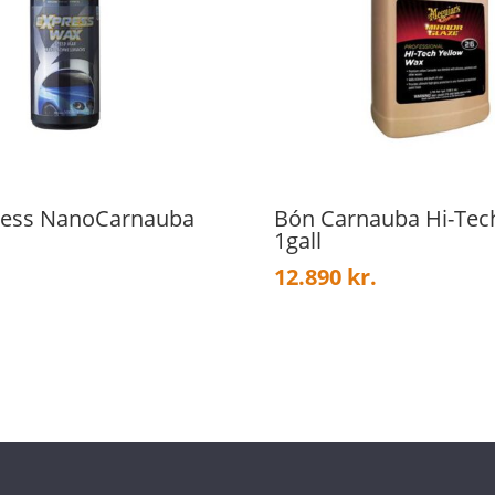
ress NanoCarnauba
Bón Carnauba Hi-Tech
1gall
12.890
kr.