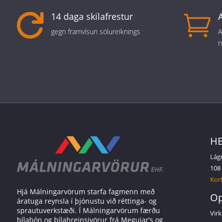
14 daga skilafrestur


gegn framvísun sölureiknings
A
n
HE
Lág
108
Kort
Hjá Málningarvörum starfa fagmenn með
Op
áratuga reynsla í þjónustu við réttinga- og
sprautuverkstæði. Í Málningarvörum færðu
Virk
bílabón og bílahreinsivörur frá Meguiar’s og