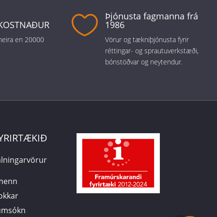
Þjónusta fagmanna frá

KOSTNAÐUR
1986
 meira en 20000
Vörur og tækniþjónusta fyrir
réttingar- og sprautuverkstæði,
bónstöðvar og neytendur.
YRIRTÆKIÐ
lningarvörur
smenn
 okkar
sumsókn