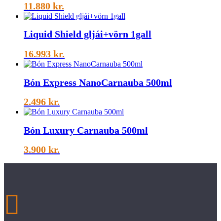
11.880
kr.
Liquid Shield gljái+vörn 1gall
16.993
kr.
Bón Express NanoCarnauba 500ml
2.496
kr.
Bón Luxury Carnauba 500ml
3.900
kr.
