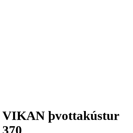
VIKAN þvottakústur
370