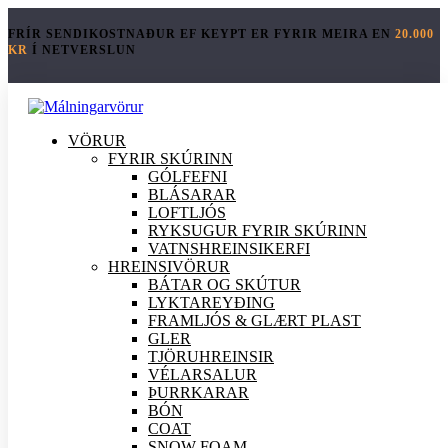
FRÍR SENDIKOSTNAÐUR EF KEYPT ER FYRIR MEIRA EN
20.000
KR
Í NETVERSLUN
VÖRUR
FYRIR SKÚRINN
GÓLFEFNI
BLÁSARAR
LOFTLJÓS
RYKSUGUR FYRIR SKÚRINN
VATNSHREINSIKERFI
HREINSI
VÖRUR
BÁTAR OG SKÚTUR
LYKTAREYÐING
FRAMLJÓS & GLÆRT PLAST
GLER
TJÖRUHREINSIR
VÉLARSALUR
ÞURRKARAR
BÓN
COAT
SNOW FOAM