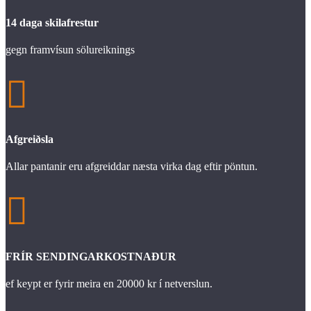
14 daga skilafrestur
gegn framvísun sölureiknings

Afgreiðsla
Allar pantanir eru afgreiddar næsta virka dag eftir pöntun.

FRÍR SENDINGARKOSTNAÐUR
ef keypt er fyrir meira en 20000 kr í netverslun.