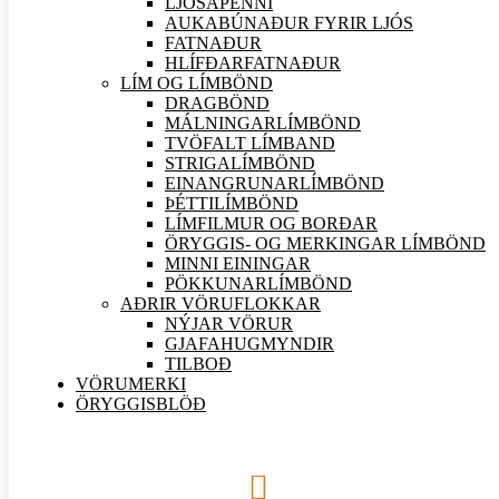
LJÓSAPENNI
AUKABÚNAÐUR FYRIR LJÓS
FATNAÐUR
HLÍFÐARFATNAÐUR
LÍM OG LÍMBÖND
DRAGBÖND
MÁLNINGARLÍMBÖND
TVÖFALT LÍMBAND
STRIGALÍMBÖND
EINANGRUNARLÍMBÖND
ÞÉTTILÍMBÖND
LÍMFILMUR OG BORÐAR
ÖRYGGIS- OG MERKINGAR LÍMBÖND
MINNI EININGAR
PÖKKUNARLÍMBÖND
AÐRIR VÖRU
FLOKKAR
NÝJAR
VÖRUR
GJAFAHUGMYNDIR
TILBOÐ
VÖRUMERKI
ÖRYGGISBLÖÐ
