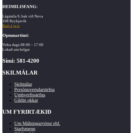
HEIMILISFANG:
Lágmúla 9, bak við Nova
108 Reykjavík
Kort á ja.is
Opnunartími:
Virka daga 08:00 – 17:00
Lokað um helgar
Sími: 581-4200
SKILMÁLAR
Skilmálar
Persónuverndarstefna
Umhverfisstefna
Gildin okkar
UM FYRIRTÆKIÐ
Um Málningarvörur ehf.
Starfsmenn