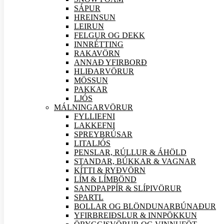
SÁPUR
HREINSUN
LEIRUN
FELGUR OG DEKK
INNRÉTTING
RAKAVÖRN
ANNAÐ YFIRBORÐ
HLIÐAR
VÖRUR
MÖSSUN
PAKKAR
LJÓS
MÁLNINGAR
VÖRUR
FYLLIEFNI
LAKKEFNI
SPREYBRÚSAR
LITALJÓS
PENSLAR, RÚLLUR & ÁHÖLD
STANDAR, BÚKKAR & VAGNAR
KÍTTI & RYÐVÖRN
LÍM & LÍMBÖND
SANDPAPPÍR & SLÍPI
VÖRUR
SPARTL
BOLLAR OG BLÖNDUNARBÚNAÐUR
YFIRBREIÐSLUR & INNPÖKKUN