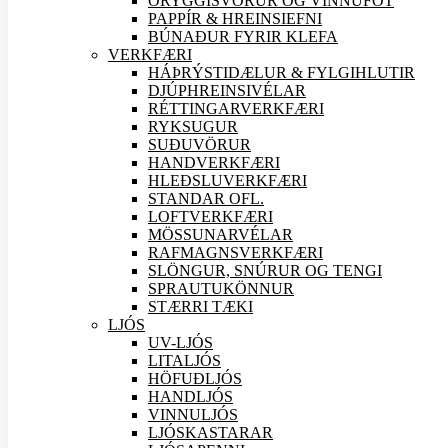
ÖRYGGIS
VÖRUR OG VINNUFÖT
PAPPÍR & HREINSIEFNI
BÚNAÐUR FYRIR KLEFA
VERK
FÆRI
HÁÞRÝSTIDÆLUR & FYLGIHLUTIR
DJÚPHREINSIVÉLAR
RÉTTINGARVERK
FÆRI
RYKSUGUR
SUÐU
VÖRUR
HANDVERK
FÆRI
HLEÐSLUVERK
FÆRI
STANDAR OFL.
LOFTVERK
FÆRI
MÖSSUNARVÉLAR
RAFMAGNSVERK
FÆRI
SLÖNGUR, SNÚRUR OG TENGI
SPRAUTUKÖNNUR
STÆRRI TÆKI
LJÓS
UV-LJÓS
LITALJÓS
HÖFUÐLJÓS
HANDLJÓS
VINNULJÓS
LJÓSKASTARAR