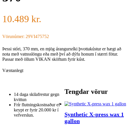
10.489
kr.
Vörunúmer: 29VI475752
Þessi stóri, 370 mm, en mjög árangursríki þvottakústur er hægt að
nota með vatnsslöngu eða með því að dýfu honum í stærri fötur.
Passar með öllum VIKAN sköftum fyrir kúst.
Væntanlegt
Tengdar vörur
14 daga skilafrestur gegn
kvittun
Frír flutningskostnaður ef
keypt er fyrir 20.000 kr í
Synthetic X-press wax 1
vefverslun.
gallon