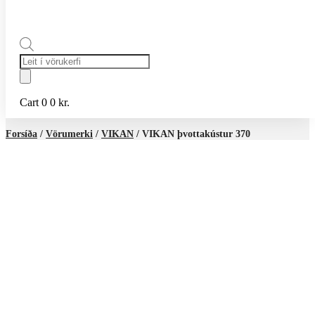
Products
search
Cart
0
0
kr.
Forsíða
/
Vörumerki
/
VIKAN
/ VIKAN þvottakústur 370