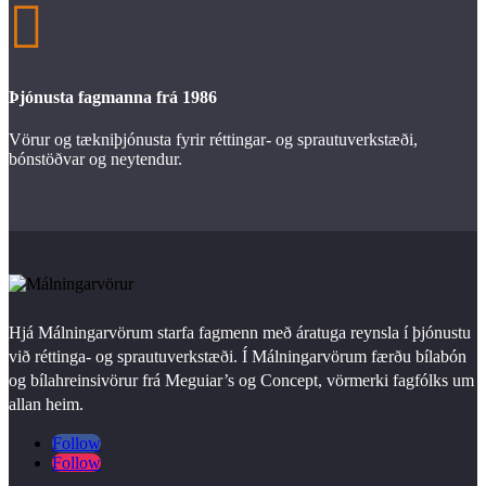

Þjónusta fagmanna frá 1986
Vörur og tækniþjónusta fyrir réttingar- og sprautuverkstæði,
bónstöðvar og neytendur.
Hjá Málningarvörum starfa fagmenn með áratuga reynsla í þjónustu
við réttinga- og sprautuverkstæði. Í Málningarvörum færðu bílabón
og bílahreinsivörur frá Meguiar’s og Concept, vörmerki fagfólks um
allan heim.
Follow
Follow