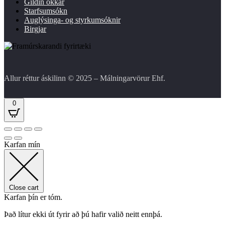
Gildin okkar
Starfsumsókn
Auglýsinga- og styrkumsóknir
Birgjar
Allur réttur áskilinn © 2025 – Málningarvörur Ehf.
0
Karfan mín
Close cart
Karfan þín er tóm.
Það lítur ekki út fyrir að þú hafir valið neitt ennþá.