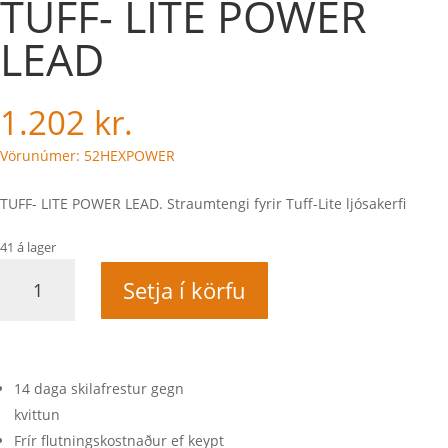
TUFF- LITE POWER
LEAD
1.202
kr.
Vörunúmer: 52HEXPOWER
TUFF- LITE POWER LEAD. Straumtengi fyrir Tuff-Lite ljósakerfi
41 á lager
TUFF-
Setja í körfu
LITE
POWER
LEAD
quantity
14 daga skilafrestur gegn
kvittun
Frír flutningskostnaður ef keypt