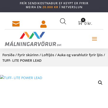
FRÍR SENDIKOSTNAÐUR EF KEYPT ER FYRIR
MEIRA EN
20.000 KR
Í NETVERSLUN
0


Cart
0
kr.
Forsíða
/
Fyrir skúrinn
/
Loftljós
/
Auka og varahlutir fyrir ljós
/
TUFF- LITE POWER LEAD