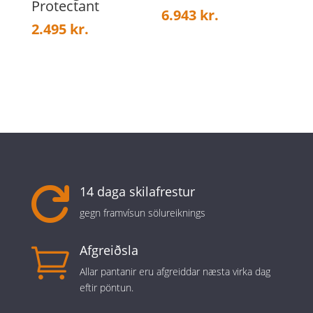
Protectant
6.943
kr.
2.495
kr.
14 daga skilafrestur

gegn framvísun sölureiknings
Afgreiðsla

Allar pantanir eru afgreiddar næsta virka dag
eftir pöntun.