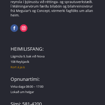
reynsla í þjónustu við réttinga- og sprautuverkstæði.
Í Málningarvörum færðu bílabón og bílahreinsivörur
frá Meguiar’s og Concept, vörmerki fagfólks um allan
heim.
HEIMILISFANG:
Lágmúla 9, bak við Nova
108 Reykjavík
Kort á ja.is
Opnunartími:
Virka daga 08:00 – 17:00
Lokað um helgar
Sími: 581-4200