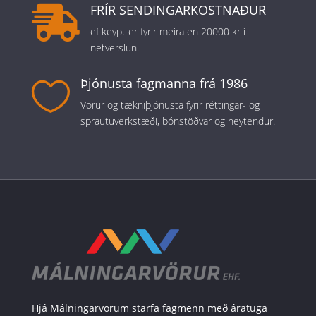
FRÍR SENDINGARKOSTNAÐUR

ef keypt er fyrir meira en 20000 kr í
netverslun.
Þjónusta fagmanna frá 1986

Vörur og tækniþjónusta fyrir réttingar- og
sprautuverkstæði, bónstöðvar og neytendur.
Hjá Málningarvörum starfa fagmenn með áratuga