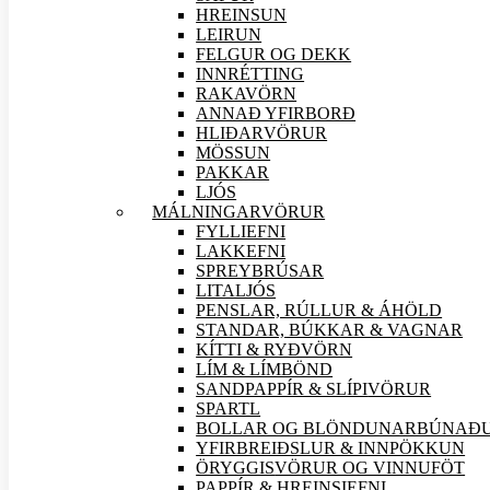
HREINSUN
LEIRUN
FELGUR OG DEKK
INNRÉTTING
RAKAVÖRN
ANNAÐ YFIRBORÐ
HLIÐAR
VÖRUR
MÖSSUN
PAKKAR
LJÓS
MÁLNINGAR
VÖRUR
FYLLIEFNI
LAKKEFNI
SPREYBRÚSAR
LITALJÓS
PENSLAR, RÚLLUR & ÁHÖLD
STANDAR, BÚKKAR & VAGNAR
KÍTTI & RYÐVÖRN
LÍM & LÍMBÖND
SANDPAPPÍR & SLÍPI
VÖRUR
SPARTL
BOLLAR OG BLÖNDUNARBÚNAÐ
YFIRBREIÐSLUR & INNPÖKKUN
ÖRYGGIS
VÖRUR OG VINNUFÖT
PAPPÍR & HREINSIEFNI