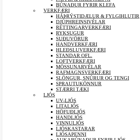
BÚNAÐUR FYRIR KLEFA
VERK
FÆRI
HÁÞRÝSTIDÆLUR & FYLGIHLUTIR
DJÚPHREINSIVÉLAR
RÉTTINGARVERK
FÆRI
RYKSUGUR
SUÐU
VÖRUR
HANDVERK
FÆRI
HLEÐSLUVERK
FÆRI
STANDAR OFL.
LOFTVERK
FÆRI
MÖSSUNARVÉLAR
RAFMAGNSVERK
FÆRI
SLÖNGUR, SNÚRUR OG TENGI
SPRAUTUKÖNNUR
STÆRRI TÆKI
LJÓS
UV-LJÓS
LITALJÓS
HÖFUÐLJÓS
HANDLJÓS
VINNULJÓS
LJÓSKASTARAR
LJÓSAPENNI
AUKABÚNAÐUR FYRIR LJÓS