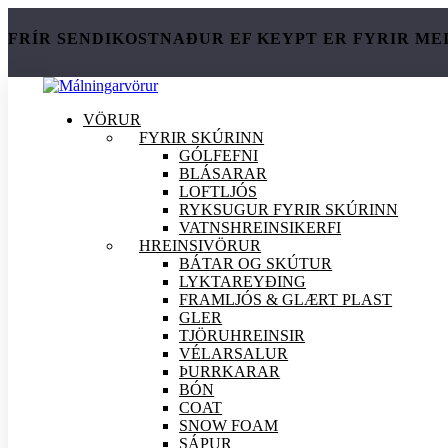
FRÍR SENDIKOSTNAÐUR EF KEYPT ER FYRIR ME
VÖRUR
FYRIR SKÚRINN
GÓLFEFNI
BLÁSARAR
LOFTLJÓS
RYKSUGUR FYRIR SKÚRINN
VATNSHREINSIKERFI
HREINSI
VÖRUR
BÁTAR OG SKÚTUR
LYKTAREYÐING
FRAMLJÓS & GLÆRT PLAST
GLER
TJÖRUHREINSIR
VÉLARSALUR
ÞURRKARAR
BÓN
COAT
SNOW FOAM
SÁPUR