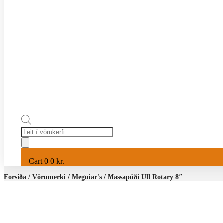
Products
search
Cart
0
0
kr.
Forsíða
/
Vörumerki
/
Meguiar's
/ Massapúði Ull Rotary 8″