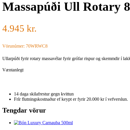
Massapúði Ull Rotary 
4.945
kr.
Vörunúmer: 70WRWC8
Ullarpúði fyrir rotary massavélar fyrir grófar rispur og skemmdir í lakk
Væntanlegt
14 daga skilafrestur gegn kvittun
Frír flutningskostnaður ef keypt er fyrir 20.000 kr í vefverslun.
Tengdar vörur