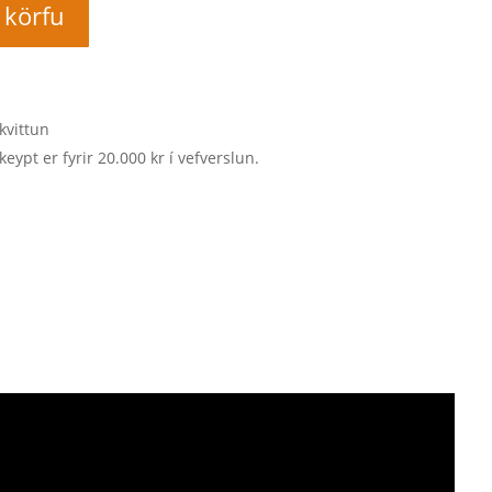
í körfu
kvittun
keypt er fyrir 20.000 kr í vefverslun.