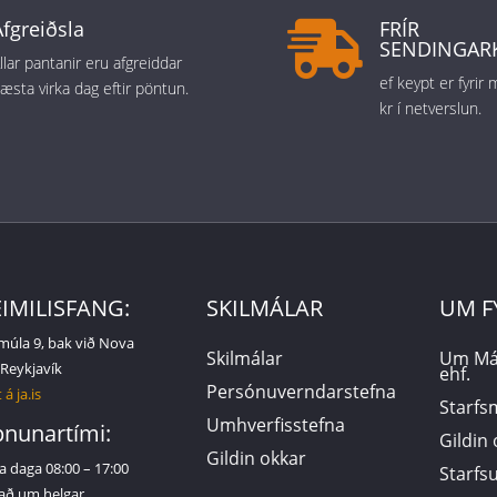
Afgreiðsla
FRÍR

SENDINGAR
llar pantanir eru afgreiddar
ef keypt er fyrir
æsta virka dag eftir pöntun.
kr í netverslun.
IMILISFANG:
SKILMÁLAR
UM F
múla 9, bak við Nova
Skilmálar
Um Má
 Reykjavík
ehf.
Persónuverndarstefna
 á ja.is
Starf
Umhverfisstefna
nunartími:
Gildin
Gildin okkar
a daga 08:00 – 17:00
Starf
að um helgar