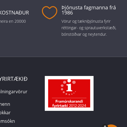
Þjónusta fagmanna frá

KOSTNAÐUR
1986
 meira en 20000
Vörur og tækniþjónusta fyrir
réttingar- og sprautuverkstæði,
bónstöðvar og neytendur.
YRIRTÆKIÐ
lningarvörur
smenn
 okkar
sumsókn
0