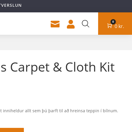
TVERSLUN
0


Cart
0
kr.
 Carpet & Cloth Kit
 inniheldur allt sem þú þarft til að hreinsa teppin í bílnum.