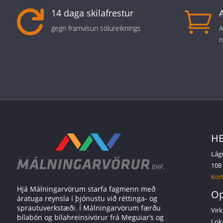
14 daga skilafrestur


gegn framvísun sölureiknings
A
n
HE
Lág
108
Kort
Hjá Málningarvörum starfa fagmenn með
Op
áratuga reynsla í þjónustu við réttinga- og
sprautuverkstæði. Í Málningarvörum færðu
Virk
bílabón og bílahreinsivörur frá Meguiar’s og
Lok