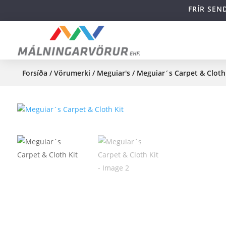
FRÍR SEN
Forsíða
/
Vörumerki
/
Meguiar's
/ Meguiar´s Carpet & Cloth