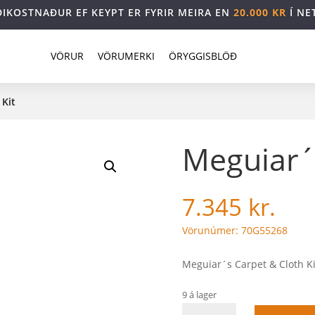
DIKOSTNAÐUR EF KEYPT ER FYRIR MEIRA EN
20.000 KR
Í NE
VÖRUR
VÖRUMERKI
ÖRYGGISBLÖÐ
 Kit
Meguiar´s
7.345
kr.
Vörunúmer: 70G55268
Meguiar´s Carpet & Cloth Kit
9 á lager
Meguiar