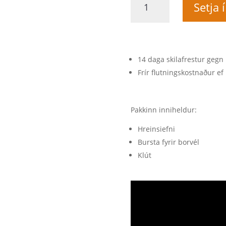
Setja 
´s
Carpet
&
Cloth
Kit
14 daga skilafrestur gegn 
quantity
Frír flutningskostnaður ef 
Pakkinn inniheldur:
Hreinsiefni
Bursta fyrir borvél
Klút