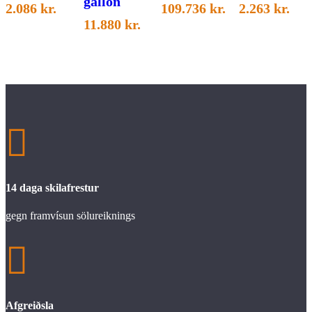
gallon
2.086
kr.
109.736
kr.
2.263
kr.
11.880
kr.

14 daga skilafrestur
gegn framvísun sölureiknings

Afgreiðsla