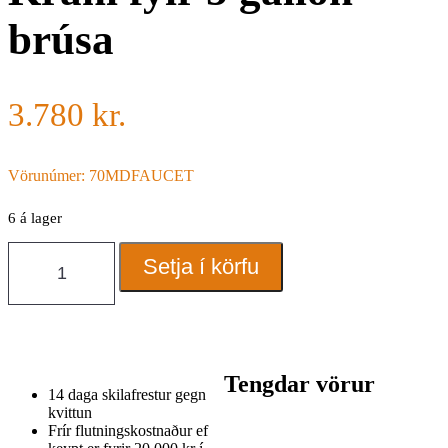
brúsa
3.780
kr.
Vörunúmer: 70MDFAUCET
6 á lager
Krani
Setja í körfu
fyir
5
gallon
brúsa
quantity
Tengdar vörur
14 daga skilafrestur gegn
kvittun
Frír flutningskostnaður ef