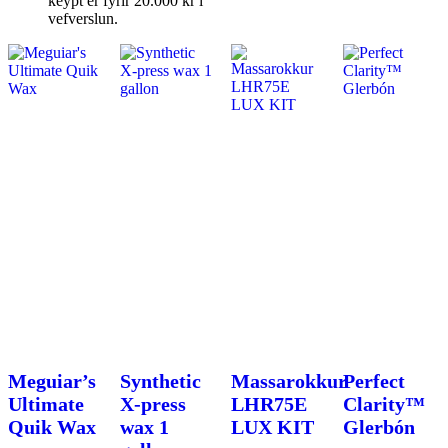
keypt er fyrir 20.000 kr í
vefverslun.
Meguiar’s
Synthetic
Massarokkur
Perfect
Ultimate
X-press
LHR75E
Clarity™
Quik Wax
wax 1
LUX KIT
Glerbón