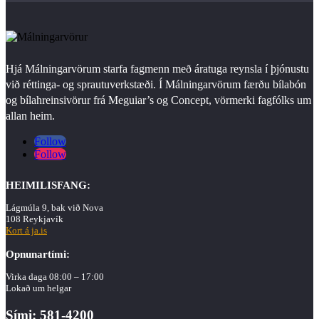
Hjá Málningarvörum starfa fagmenn með áratuga reynsla í þjónustu
við réttinga- og sprautuverkstæði. Í Málningarvörum færðu bílabón
og bílahreinsivörur frá Meguiar’s og Concept, vörmerki fagfólks um
allan heim.
Follow
Follow
HEIMILISFANG:
Lágmúla 9, bak við Nova
108 Reykjavík
Kort á ja.is
Opnunartími:
Virka daga 08:00 – 17:00
Lokað um helgar
Sími: 581-4200