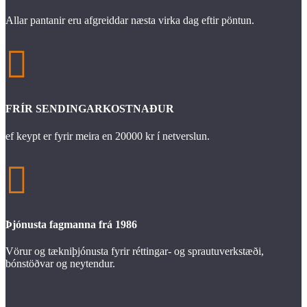
Allar pantanir eru afgreiddar næsta virka dag eftir pöntun.

FRÍR SENDINGARKOSTNAÐUR
ef keypt er fyrir meira en 20000 kr í netverslun.

Þjónusta fagmanna frá 1986
Vörur og tækniþjónusta fyrir réttingar- og sprautuverkstæði,
bónstöðvar og neytendur.