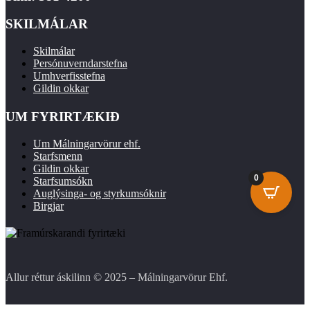
SKILMÁLAR
Skilmálar
Persónuverndarstefna
Umhverfisstefna
Gildin okkar
UM FYRIRTÆKIÐ
Um Málningarvörur ehf.
Starfsmenn
Gildin okkar
0
Starfsumsókn
Auglýsinga- og styrkumsóknir
Birgjar
Allur réttur áskilinn © 2025 – Málningarvörur Ehf.