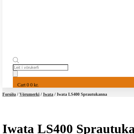
Products
search
Cart
0
0
kr.
Forsíða
/
Vörumerki
/
Iwata
/ Iwata LS400 Sprautukanna
Iwata LS400 Sprautuk