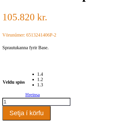
105.820
kr.
Vörunúmer: 6513241406P-2
Sprautukanna fyrir Base.
1.4
1.2
Veldu spíss
1.3
Hreinsa
Iwata
LS400
Sprautukanna
Setja í körfu
quantity