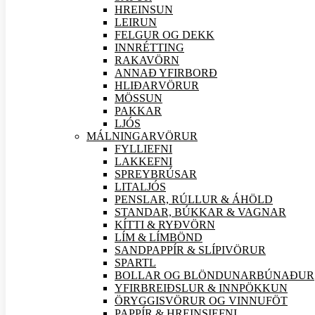
HREINSUN
LEIRUN
FELGUR OG DEKK
INNRÉTTING
RAKAVÖRN
ANNAÐ YFIRBORÐ
HLIÐAR
VÖRUR
MÖSSUN
PAKKAR
LJÓS
MÁLNINGAR
VÖRUR
FYLLIEFNI
LAKKEFNI
SPREYBRÚSAR
LITALJÓS
PENSLAR, RÚLLUR & ÁHÖLD
STANDAR, BÚKKAR & VAGNAR
KÍTTI & RYÐVÖRN
LÍM & LÍMBÖND
SANDPAPPÍR & SLÍPI
VÖRUR
SPARTL
BOLLAR OG BLÖNDUNARBÚNAÐUR
YFIRBREIÐSLUR & INNPÖKKUN
ÖRYGGIS
VÖRUR OG VINNUFÖT
PAPPÍR & HREINSIEFNI