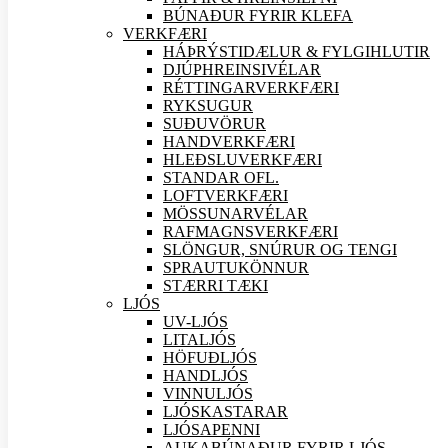
BÚNAÐUR FYRIR KLEFA
VERK
FÆRI
HÁÞRÝSTIDÆLUR & FYLGIHLUTIR
DJÚPHREINSIVÉLAR
RÉTTINGARVERK
FÆRI
RYKSUGUR
SUÐU
VÖRUR
HANDVERK
FÆRI
HLEÐSLUVERK
FÆRI
STANDAR OFL.
LOFTVERK
FÆRI
MÖSSUNARVÉLAR
RAFMAGNSVERK
FÆRI
SLÖNGUR, SNÚRUR OG TENGI
SPRAUTUKÖNNUR
STÆRRI TÆKI
LJÓS
UV-LJÓS
LITALJÓS
HÖFUÐLJÓS
HANDLJÓS
VINNULJÓS
LJÓSKASTARAR
LJÓSAPENNI
AUKABÚNAÐUR FYRIR LJÓS