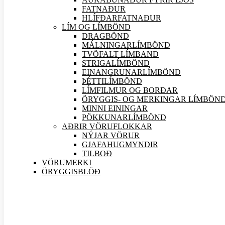
FATNAÐUR
HLÍFÐARFATNAÐUR
LÍM OG LÍMBÖND
DRAGBÖND
MÁLNINGARLÍMBÖND
TVÖFALT LÍMBAND
STRIGALÍMBÖND
EINANGRUNARLÍMBÖND
ÞÉTTILÍMBÖND
LÍMFILMUR OG BORÐAR
ÖRYGGIS- OG MERKINGAR LÍMBÖN
MINNI EININGAR
PÖKKUNARLÍMBÖND
AÐRIR VÖRU
FLOKKAR
NÝJAR
VÖRUR
GJAFAHUGMYNDIR
TILBOÐ
VÖRUMERKI
ÖRYGGISBLÖÐ