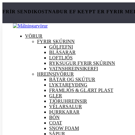
FRÍR SENDIKOSTNAÐUR EF KEYPT ER FYRIR ME
VÖRUR
FYRIR SKÚRINN
GÓLFEFNI
BLÁSARAR
LOFTLJÓS
RYKSUGUR FYRIR SKÚRINN
VATNSHREINSIKERFI
HREINSI
VÖRUR
BÁTAR OG SKÚTUR
LYKTAREYÐING
FRAMLJÓS & GLÆRT PLAST
GLER
TJÖRUHREINSIR
VÉLARSALUR
ÞURRKARAR
BÓN
COAT
SNOW FOAM
SÁPUR