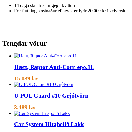
14 daga skilafrestur gegn kvittun
Frír flutningskostnaður ef keypt er fyrir 20.000 kr í vefverslun.
Tengdar vörur
Hætt, Raptor Anti-Corr. epo.1L
15.039
kr.
U-POL Guard #10 Grjótvörn
3.489
kr.
Car System Hitaþolið Lakk