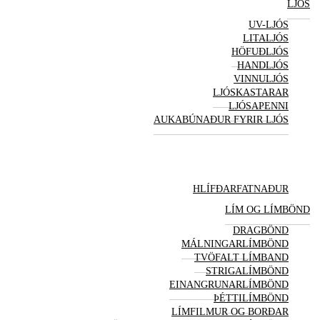
LJÓS
UV-LJÓS
LITALJÓS
HÖFUÐLJÓS
HANDLJÓS
VINNULJÓS
LJÓSKASTARAR
LJÓSAPENNI
AUKABÚNAÐUR FYRIR LJÓS
HLÍFÐARFATNAÐUR
LÍM OG LÍMBÖND
DRAGBÖND
MÁLNINGARLÍMBÖND
TVÖFALT LÍMBAND
STRIGALÍMBÖND
EINANGRUNARLÍMBÖND
ÞÉTTILÍMBÖND
LÍMFILMUR OG BORÐAR