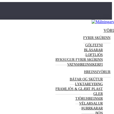
VÖR
FYRIR SKÚRINN
GÓLFEFNI
BLÁSARAR
LOFTLJÓS
RYKSUGUR FYRIR SKÚRINN
VATNSHREINSIKERFI
HREINSI
VÖRUR
BÁTAR OG SKÚTUR
LYKTAREYÐING
FRAMLJÓS & GLÆRT PLAST
GLER
TJÖRUHREINSIR
VÉLARSALUR
ÞURRKARAR
BÓN