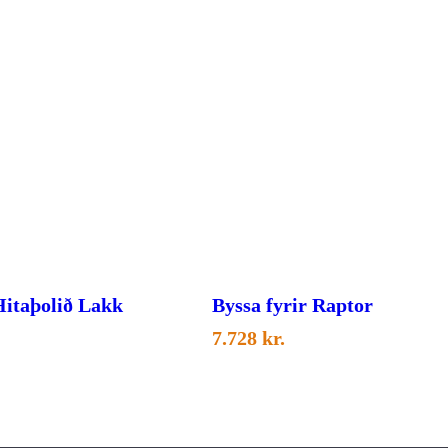
itaþolið Lakk
Byssa fyrir Raptor
7.728
kr.