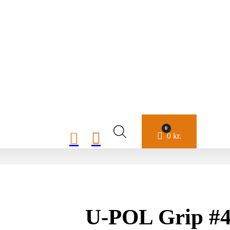
0


Cart
0
kr.
U-POL Grip #4