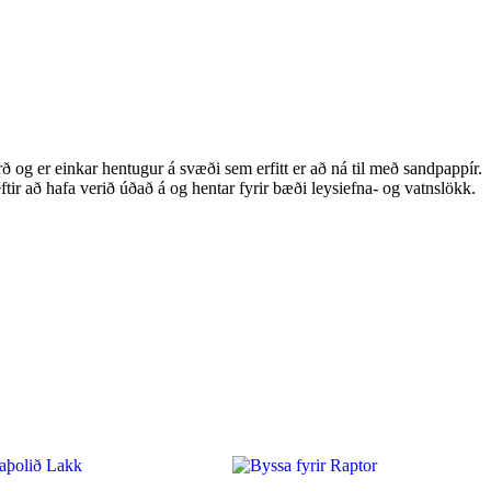
ð og er einkar hentugur á svæði sem erfitt er að ná til með sandpappír.
eftir að hafa verið úðað á og hentar fyrir bæði leysiefna- og vatnslökk.