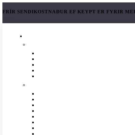
FRÍR SENDIKOSTNAÐUR EF KEYPT ER FYRIR ME