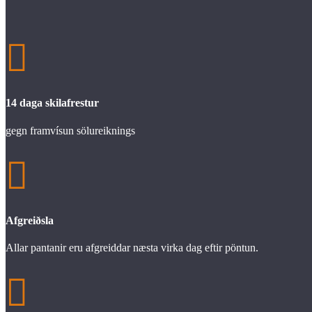

14 daga skilafrestur
gegn framvísun sölureiknings

Afgreiðsla
Allar pantanir eru afgreiddar næsta virka dag eftir pöntun.
