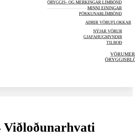
ÖRYGGIS- OG MERKINGAR LÍMBÖND
MINNI EININGAR
PÖKKUNARLÍMBÖND
AÐRIR VÖRU
FLOKKAR
NÝJAR
VÖRUR
GJAFAHUGMYNDIR
TILBOÐ
VÖRUMER
ÖRYGGISBL
 Viðloðunarhvati