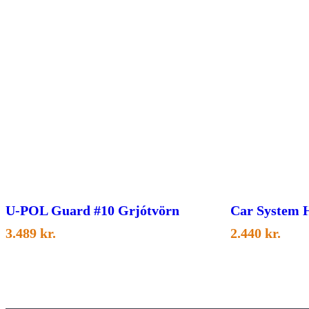
U-POL Guard #10 Grjótvörn
Car System H
3.489
kr.
2.440
kr.