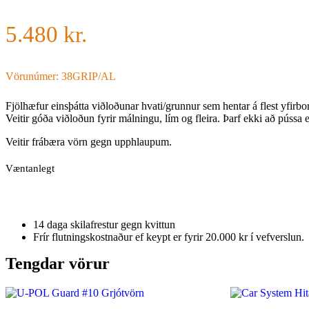
5.480
kr.
Vörunúmer: 38GRIP/AL
Fjölhæfur einsþátta viðloðunar hvati/grunnur sem hentar á flest yfirbor
Veitir góða viðloðun fyrir málningu, lím og fleira. Þarf ekki að pússa 
Veitir frábæra vörn gegn upphlaupum.
Væntanlegt
14 daga skilafrestur gegn kvittun
Frír flutningskostnaður ef keypt er fyrir 20.000 kr í vefverslun.
Tengdar vörur