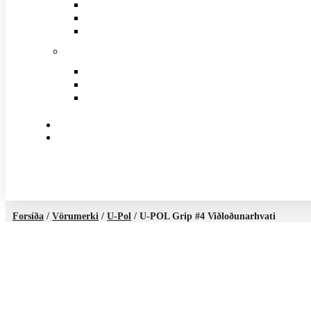
Forsíða
/
Vörumerki
/
U-Pol
/ U-POL Grip #4 Viðloðunarhvati