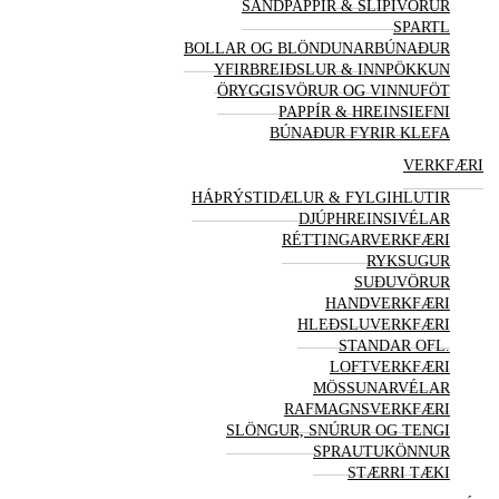
SANDPAPPÍR & SLÍPI
VÖRUR
SPARTL
BOLLAR OG BLÖNDUNARBÚNAÐUR
YFIRBREIÐSLUR & INNPÖKKUN
ÖRYGGIS
VÖRUR OG VINNUFÖT
PAPPÍR & HREINSIEFNI
BÚNAÐUR FYRIR KLEFA
VERK
FÆRI
HÁÞRÝSTIDÆLUR & FYLGIHLUTIR
DJÚPHREINSIVÉLAR
RÉTTINGARVERK
FÆRI
RYKSUGUR
SUÐU
VÖRUR
HANDVERK
FÆRI
HLEÐSLUVERK
FÆRI
STANDAR OFL.
LOFTVERK
FÆRI
MÖSSUNARVÉLAR
RAFMAGNSVERK
FÆRI
SLÖNGUR, SNÚRUR OG TENGI
SPRAUTUKÖNNUR
STÆRRI TÆKI