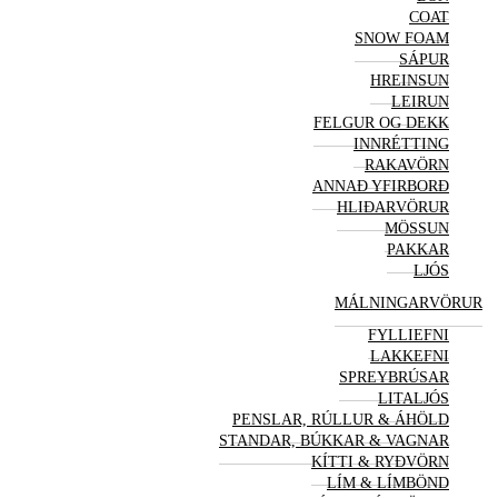
COAT
SNOW FOAM
SÁPUR
HREINSUN
LEIRUN
FELGUR OG DEKK
INNRÉTTING
RAKAVÖRN
ANNAÐ YFIRBORÐ
HLIÐAR
VÖRUR
MÖSSUN
PAKKAR
LJÓS
MÁLNINGAR
VÖRUR
FYLLIEFNI
LAKKEFNI
SPREYBRÚSAR
LITALJÓS
PENSLAR, RÚLLUR & ÁHÖLD
STANDAR, BÚKKAR & VAGNAR
KÍTTI & RYÐVÖRN
LÍM & LÍMBÖND