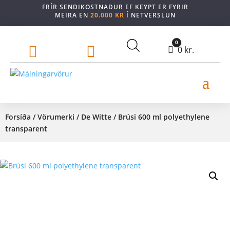
FRÍR SENDIKOSTNAÐUR EF KEYPT ER FYRIR
MEIRA EN
20.000 KR
Í NETVERSLUN
0


Cart
0
kr.
Forsíða
/
Vörumerki
/
De Witte
/ Brúsi 600 ml polyethylene
transparent