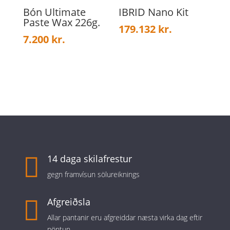
Bón Ultimate
IBRID Nano Kit
Paste Wax 226g.
179.132
kr.
7.200
kr.

14 daga skilafrestur
gegn framvísun sölureiknings

Afgreiðsla
Allar pantanir eru afgreiddar næsta virka dag eftir
pöntun.