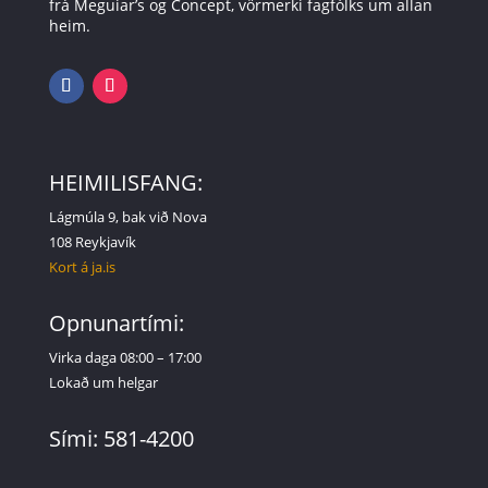
frá Meguiar’s og Concept, vörmerki fagfólks um allan
heim.
HEIMILISFANG:
Lágmúla 9, bak við Nova
108 Reykjavík
Kort á ja.is
Opnunartími:
Virka daga 08:00 – 17:00
Lokað um helgar
Sími: 581-4200