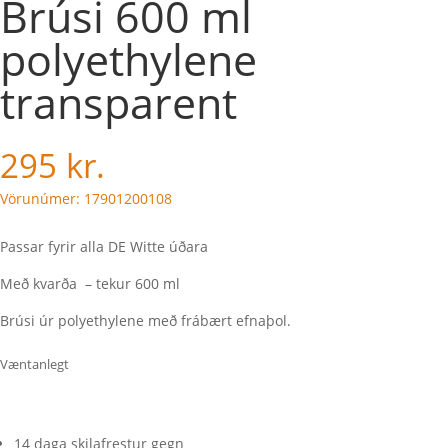
Brúsi 600 ml
polyethylene
transparent
295
kr.
Vörunúmer: 17901200108
Passar fyrir alla DE Witte úðara
Með kvarða – tekur 600 ml
Brúsi úr polyethylene með frábært efnaþol.
Væntanlegt
14 daga skilafrestur gegn