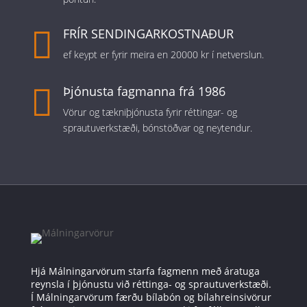

FRÍR SENDINGARKOSTNAÐUR
ef keypt er fyrir meira en 20000 kr í netverslun.

Þjónusta fagmanna frá 1986
Vörur og tækniþjónusta fyrir réttingar- og
sprautuverkstæði, bónstöðvar og neytendur.
Hjá Málningarvörum starfa fagmenn með áratuga
reynsla í þjónustu við réttinga- og sprautuverkstæði.
Í Málningarvörum færðu bílabón og bílahreinsivörur