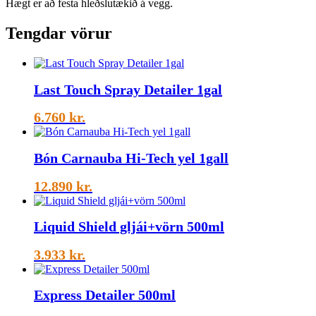
Hægt er að festa hleðslutækið á vegg.
Tengdar vörur
Last Touch Spray Detailer 1gal
6.760
kr.
Bón Carnauba Hi-Tech yel 1gall
12.890
kr.
Liquid Shield gljái+vörn 500ml
3.933
kr.
Express Detailer 500ml