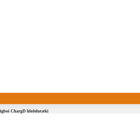
igboi ChargD hleðslutæki