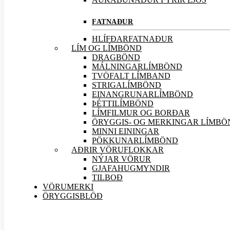
FATNAÐUR
HLÍFÐARFATNAÐUR
LÍM OG LÍMBÖND
DRAGBÖND
MÁLNINGARLÍMBÖND
TVÖFALT LÍMBAND
STRIGALÍMBÖND
EINANGRUNARLÍMBÖND
ÞÉTTILÍMBÖND
LÍMFILMUR OG BORÐAR
ÖRYGGIS- OG MERKINGAR LÍMBÖ
MINNI EININGAR
PÖKKUNARLÍMBÖND
AÐRIR VÖRU
FLOKKAR
NÝJAR
VÖRUR
GJAFAHUGMYNDIR
TILBOÐ
VÖRUMERKI
ÖRYGGISBLÖÐ