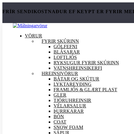
FRÍR SENDIKOSTNAÐUR EF KEYPT ER FYRIR ME
VÖRUR
FYRIR SKÚRINN
GÓLFEFNI
BLÁSARAR
LOFTLJÓS
RYKSUGUR FYRIR SKÚRINN
VATNSHREINSIKERFI
HREINSI
VÖRUR
BÁTAR OG SKÚTUR
LYKTAREYÐING
FRAMLJÓS & GLÆRT PLAST
GLER
TJÖRUHREINSIR
VÉLARSALUR
ÞURRKARAR
BÓN
COAT
SNOW FOAM
SÁPUR