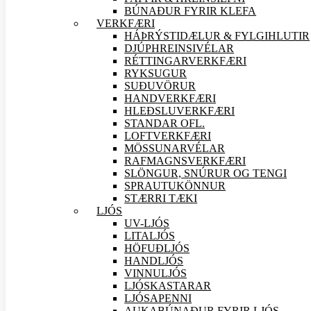
BÚNAÐUR FYRIR KLEFA
VERK
FÆRI
HÁÞRÝSTIDÆLUR & FYLGIHLUTIR
DJÚPHREINSIVÉLAR
RÉTTINGARVERK
FÆRI
RYKSUGUR
SUÐU
VÖRUR
HANDVERK
FÆRI
HLEÐSLUVERK
FÆRI
STANDAR OFL.
LOFTVERK
FÆRI
MÖSSUNARVÉLAR
RAFMAGNSVERK
FÆRI
SLÖNGUR, SNÚRUR OG TENGI
SPRAUTUKÖNNUR
STÆRRI TÆKI
LJÓS
UV-LJÓS
LITALJÓS
HÖFUÐLJÓS
HANDLJÓS
VINNULJÓS
LJÓSKASTARAR
LJÓSAPENNI
AUKABÚNAÐUR FYRIR LJÓS