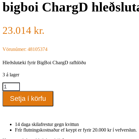
bigboi ChargD hleðslut
23.014
kr.
Vörunúmer: 48105374
Hleðslutæki fyrir BigBoi ChargD rafhlöðu
3 á lager
bigboi
ChargD
hleðslutæki
Setja í körfu
quantity
14 daga skilafrestur gegn kvittun
Frír flutningskostnaður ef keypt er fyrir 20.000 kr í vefverslun.