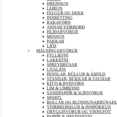
HREINSUN
LEIRUN
FELGUR OG DEKK
INNRÉTTING
RAKAVÖRN
ANNAÐ YFIRBORÐ
HLIÐAR
VÖRUR
MÖSSUN
PAKKAR
LJÓS
MÁLNINGAR
VÖRUR
FYLLIEFNI
LAKKEFNI
SPREYBRÚSAR
LITALJÓS
PENSLAR, RÚLLUR & ÁHÖLD
STANDAR, BÚKKAR & VAGNAR
KÍTTI & RYÐVÖRN
LÍM & LÍMBÖND
SANDPAPPÍR & SLÍPI
VÖRUR
SPARTL
BOLLAR OG BLÖNDUNARBÚNAÐ
YFIRBREIÐSLUR & INNPÖKKUN
ÖRYGGIS
VÖRUR OG VINNUFÖT
PAPPÍR & HREINSIEFNI