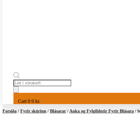
Products
search
Cart
0
0
kr.
Forsíða
/
Fyrir skúrinn
/
Blásarar
/
Auka og Fylgihlutir Fyrir Blásara
/ b