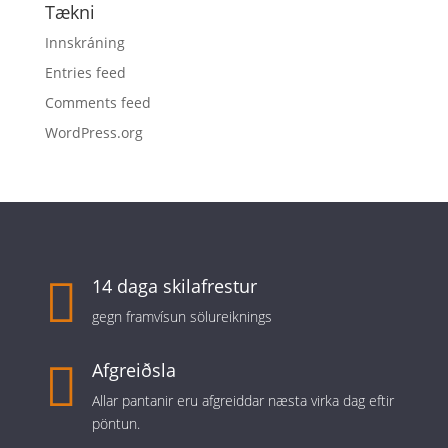
Tækni
Innskráning
Entries feed
Comments feed
WordPress.org

14 daga skilafrestur
gegn framvísun sölureiknings

Afgreiðsla
Allar pantanir eru afgreiddar næsta virka dag eftir
pöntun.