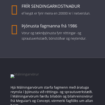

FRÍR SENDINGARKOSTNAÐUR
ef keypt er fyrir meira en 20000 kr í netverslun.

Þjónusta fagmanna frá 1986
Vörur og tækniþjónusta fyrir réttingar- og
sprautuverkstæði, bónstöðvar og neytendur.
Hjá Málningarvörum starfa fagmenn með áratuga
reynsla í þjónustu við réttinga- og sprautuverkstæði.
Í Málningarvörum færðu bílabón og bílahreinsivörur
frá Meguiar’s og Concept, vörmerki fagfólks um allan