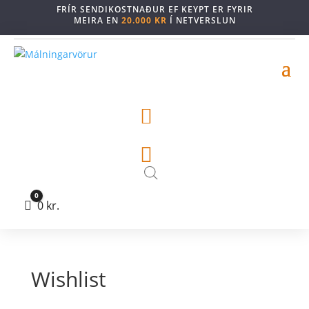
FRÍR SENDIKOSTNAÐUR EF KEYPT ER FYRIR
MEIRA EN
20.000 KR
Í NETVERSLUN


0
Cart
0
kr.
Wishlist