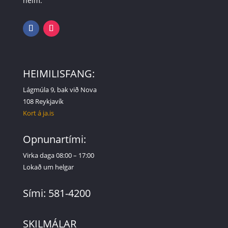
heim.
HEIMILISFANG:
Lágmúla 9, bak við Nova
108 Reykjavík
Kort á ja.is
Opnunartími:
Virka daga 08:00 – 17:00
Lokað um helgar
Sími: 581-4200
SKILMÁLAR