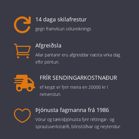
14 daga skilafrestur

gegn framvísun sölureiknings
Afgreiðsla

Allar pantanir eru afgreiddar næsta virka dag
eftir pöntun.
FRÍR SENDINGARKOSTNAÐUR

ef keypt er fyrir meira en 20000 kr í
netverslun.
Þjónusta fagmanna frá 1986

Vörur og tækniþjónusta fyrir réttingar- og
sprautuverkstæði, bónstöðvar og neytendur.