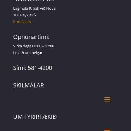
Lágmúla 9, bak við Nova
108 Reykjavík
Kort á ja.is
Opnunartími:
Virka daga 08:00 – 17:00
Lokað um helgar
Sími: 581-4200
SKILMÁLAR
UM FYRIRTÆKIÐ