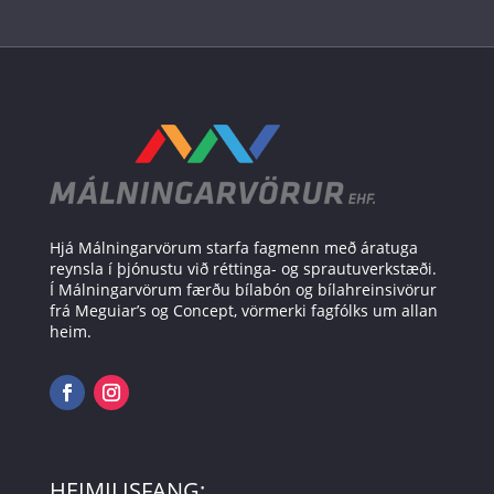
Hjá Málningarvörum starfa fagmenn með áratuga
reynsla í þjónustu við réttinga- og sprautuverkstæði.
Í Málningarvörum færðu bílabón og bílahreinsivörur
frá Meguiar’s og Concept, vörmerki fagfólks um allan
heim.
HEIMILISFANG: