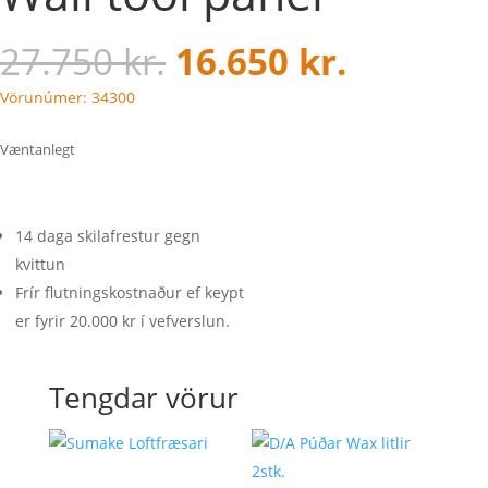
27.750
kr.
16.650
kr.
Vörunúmer: 34300
Væntanlegt
14 daga skilafrestur gegn
kvittun
Frír flutningskostnaður ef keypt
er fyrir 20.000 kr í vefverslun.
Tengdar vörur