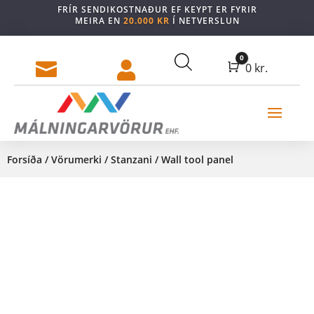
FRÍR SENDIKOSTNAÐUR EF KEYPT ER FYRIR
MEIRA EN
20.000 KR
Í NETVERSLUN
0


Cart
0
kr.
Forsíða
/
Vörumerki
/
Stanzani
/ Wall tool panel