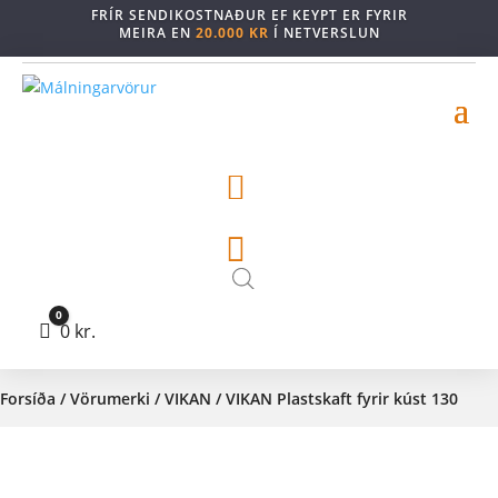
FRÍR SENDIKOSTNAÐUR EF KEYPT ER FYRIR
MEIRA EN
20.000 KR
Í NETVERSLUN


0
Cart
0
kr.
Forsíða
/
Vörumerki
/
VIKAN
/ VIKAN Plastskaft fyrir kúst 130