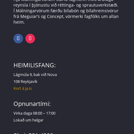
reynsla í þjónustu við réttinga- og sprautuverkstæði.
Í Málningarvörum færðu bílabón og bílahreinsivörur
frá Meguiar’s og Concept, vörmerki fagfólks um allan
heim.
HEIMILISFANG:
Lágmúla 9, bak við Nova
108 Reykjavík
Kort á ja.is
Opnunartími:
Virka daga 08:00 – 17:00
Lokað um helgar