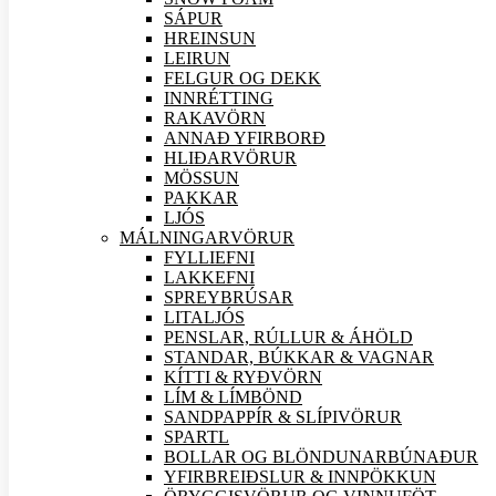
SÁPUR
HREINSUN
LEIRUN
FELGUR OG DEKK
INNRÉTTING
RAKAVÖRN
ANNAÐ YFIRBORÐ
HLIÐAR
VÖRUR
MÖSSUN
PAKKAR
LJÓS
MÁLNINGAR
VÖRUR
FYLLIEFNI
LAKKEFNI
SPREYBRÚSAR
LITALJÓS
PENSLAR, RÚLLUR & ÁHÖLD
STANDAR, BÚKKAR & VAGNAR
KÍTTI & RYÐVÖRN
LÍM & LÍMBÖND
SANDPAPPÍR & SLÍPI
VÖRUR
SPARTL
BOLLAR OG BLÖNDUNARBÚNAÐUR
YFIRBREIÐSLUR & INNPÖKKUN