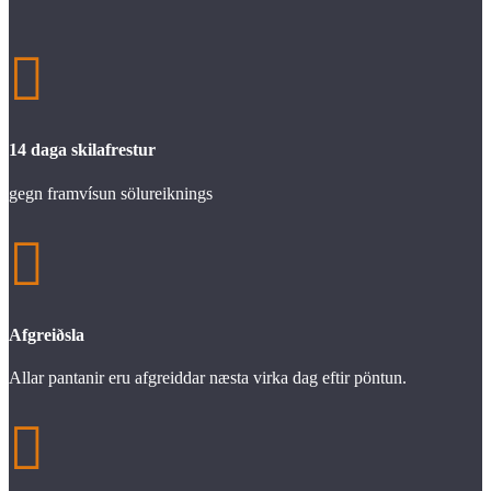

14 daga skilafrestur
gegn framvísun sölureiknings

Afgreiðsla
Allar pantanir eru afgreiddar næsta virka dag eftir pöntun.
