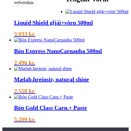
vefverslun.
Liquid Shield gljái+vörn 500ml
3.933
kr.
Bón Express NanoCarnauba 500ml
2.496
kr.
Mælab.hreinsir, natural shine
2.558
kr.
Bón Gold Class Carn.+ Paste
5.209
kr.