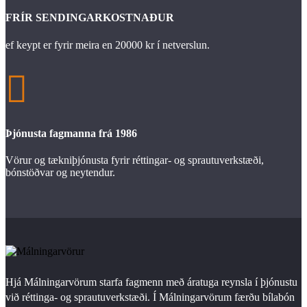
FRÍR SENDINGARKOSTNAÐUR
ef keypt er fyrir meira en 20000 kr í netverslun.

Þjónusta fagmanna frá 1986
Vörur og tækniþjónusta fyrir réttingar- og sprautuverkstæði,
bónstöðvar og neytendur.
Hjá Málningarvörum starfa fagmenn með áratuga reynsla í þjónustu
við réttinga- og sprautuverkstæði. Í Málningarvörum færðu bílabón