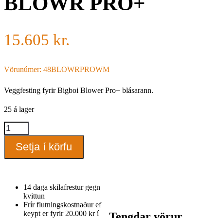
BLOWR PRO+
15.605
kr.
Vörunúmer: 48BLOWRPROWM
Veggfesting fyrir Bigboi Blower Pro+ blásarann.
25 á lager
Wall
mount
for
Setja í körfu
BLOWR
PRO+
quantity
14 daga skilafrestur gegn
kvittun
Frír flutningskostnaður ef
keypt er fyrir 20.000 kr í
Tengdar vörur