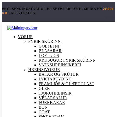
FRÍR SENDIKOSTNAÐUR EF KEYPT ER FYRIR MEIRA EN
20.000
KR
Í NETVERSLUN
VÖRUR
FYRIR SKÚRINN
GÓLFEFNI
BLÁSARAR
LOFTLJÓS
RYKSUGUR FYRIR SKÚRINN
VATNSHREINSIKERFI
HREINSI
VÖRUR
BÁTAR OG SKÚTUR
LYKTAREYÐING
FRAMLJÓS & GLÆRT PLAST
GLER
TJÖRUHREINSIR
VÉLARSALUR
ÞURRKARAR
BÓN
COAT
SNOW FOAM