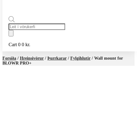
Products
search
Cart
0
0
kr.
Forsíða
/
Hreinsivörur
/
Þurrkarar
/
Fylgihlutir
/ Wall mount for
BLOWR PRO+