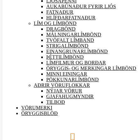
LJÓSAPENNI
AUKABÚNAÐUR FYRIR LJÓS
FATNAÐUR
HLÍFÐARFATNAÐUR
LÍM OG LÍMBÖND
DRAGBÖND
MÁLNINGARLÍMBÖND
TVÖFALT LÍMBAND
STRIGALÍMBÖND
EINANGRUNARLÍMBÖND
ÞÉTTILÍMBÖND
LÍMFILMUR OG BORÐAR
ÖRYGGIS- OG MERKINGAR LÍMBÖND
MINNI EININGAR
PÖKKUNARLÍMBÖND
AÐRIR VÖRU
FLOKKAR
NÝJAR
VÖRUR
GJAFAHUGMYNDIR
TILBOÐ
VÖRUMERKI
ÖRYGGISBLÖÐ
