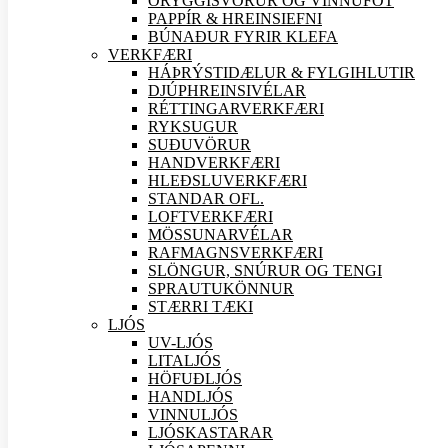
ÖRYGGIS
VÖRUR OG VINNUFÖT
PAPPÍR & HREINSIEFNI
BÚNAÐUR FYRIR KLEFA
VERK
FÆRI
HÁÞRÝSTIDÆLUR & FYLGIHLUTIR
DJÚPHREINSIVÉLAR
RÉTTINGARVERK
FÆRI
RYKSUGUR
SUÐU
VÖRUR
HANDVERK
FÆRI
HLEÐSLUVERK
FÆRI
STANDAR OFL.
LOFTVERK
FÆRI
MÖSSUNARVÉLAR
RAFMAGNSVERK
FÆRI
SLÖNGUR, SNÚRUR OG TENGI
SPRAUTUKÖNNUR
STÆRRI TÆKI
LJÓS
UV-LJÓS
LITALJÓS
HÖFUÐLJÓS
HANDLJÓS
VINNULJÓS
LJÓSKASTARAR