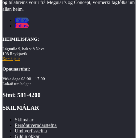
og bílahreinsivörur frá Meguiar’s og Concept, vörmerki fagfólks um
allan heim.
Follow
Follow
HEIMILISFANG:
Lágmúla 9, bak við Nova
108 Reykjavík
Kort á ja.is
Opnunartími:
Virka daga 08:00 – 17:00
Lokað um helgar
Sími: 581-4200
SKILMÁLAR
Skilmálar
Persónuverndarstefna
Umhverfisstefna
Gildin okkar