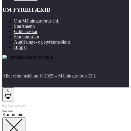
UM FYRIRTÆKIÐ
Um Málningarvörur ehf.
Starfsmenn
Gildin okkar
Starfsumsókn
Auglýsinga- og styrkumsóknir
Birgjar
Allur réttur áskilinn © 2025 – Málningarvörur Ehf.
0
Karfan mín