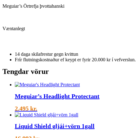
Meguiar’s Örtrefja þvottahanski
Væntanlegt
14 daga skilafrestur gegn kvittun
Frír flutningskostnaður ef keypt er fyrir 20.000 kr í vefverslun.
Tengdar vörur
Meguiar’s Headlight Protectant
2.495
kr.
Liquid Shield gljái+vörn 1gall