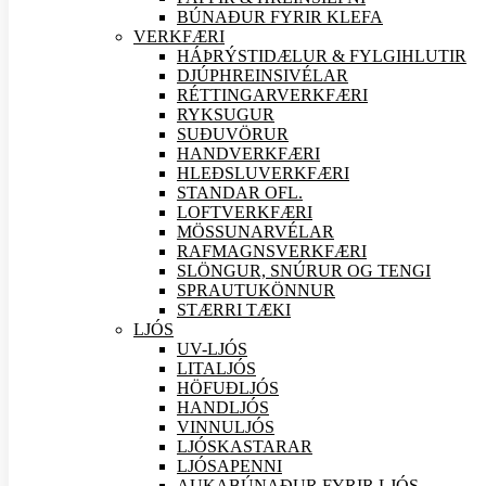
BÚNAÐUR FYRIR KLEFA
VERK
FÆRI
HÁÞRÝSTIDÆLUR & FYLGIHLUTIR
DJÚPHREINSIVÉLAR
RÉTTINGARVERK
FÆRI
RYKSUGUR
SUÐU
VÖRUR
HANDVERK
FÆRI
HLEÐSLUVERK
FÆRI
STANDAR OFL.
LOFTVERK
FÆRI
MÖSSUNARVÉLAR
RAFMAGNSVERK
FÆRI
SLÖNGUR, SNÚRUR OG TENGI
SPRAUTUKÖNNUR
STÆRRI TÆKI
LJÓS
UV-LJÓS
LITALJÓS
HÖFUÐLJÓS
HANDLJÓS
VINNULJÓS
LJÓSKASTARAR
LJÓSAPENNI
AUKABÚNAÐUR FYRIR LJÓS