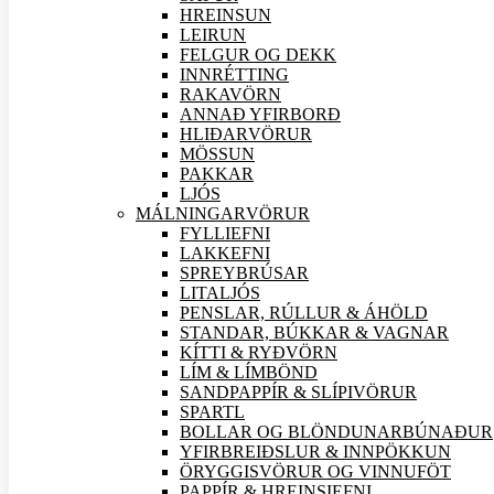
HREINSUN
LEIRUN
FELGUR OG DEKK
INNRÉTTING
RAKAVÖRN
ANNAÐ YFIRBORÐ
HLIÐAR
VÖRUR
MÖSSUN
PAKKAR
LJÓS
MÁLNINGAR
VÖRUR
FYLLIEFNI
LAKKEFNI
SPREYBRÚSAR
LITALJÓS
PENSLAR, RÚLLUR & ÁHÖLD
STANDAR, BÚKKAR & VAGNAR
KÍTTI & RYÐVÖRN
LÍM & LÍMBÖND
SANDPAPPÍR & SLÍPI
VÖRUR
SPARTL
BOLLAR OG BLÖNDUNARBÚNAÐUR
YFIRBREIÐSLUR & INNPÖKKUN
ÖRYGGIS
VÖRUR OG VINNUFÖT
PAPPÍR & HREINSIEFNI