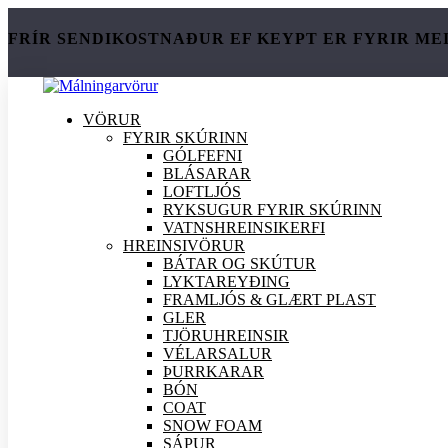
FRÍR SENDIKOSTNAÐUR EF KEYPT ER FYRIR ME
VÖRUR
FYRIR SKÚRINN
GÓLFEFNI
BLÁSARAR
LOFTLJÓS
RYKSUGUR FYRIR SKÚRINN
VATNSHREINSIKERFI
HREINSI
VÖRUR
BÁTAR OG SKÚTUR
LYKTAREYÐING
FRAMLJÓS & GLÆRT PLAST
GLER
TJÖRUHREINSIR
VÉLARSALUR
ÞURRKARAR
BÓN
COAT
SNOW FOAM
SÁPUR