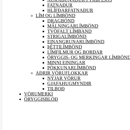
FATNAÐUR
HLÍFÐARFATNAÐUR
LÍM OG LÍMBÖND
DRAGBÖND
MÁLNINGARLÍMBÖND
TVÖFALT LÍMBAND
STRIGALÍMBÖND
EINANGRUNARLÍMBÖND
ÞÉTTILÍMBÖND
LÍMFILMUR OG BORÐAR
ÖRYGGIS- OG MERKINGAR LÍMBÖN
MINNI EININGAR
PÖKKUNARLÍMBÖND
AÐRIR VÖRU
FLOKKAR
NÝJAR
VÖRUR
GJAFAHUGMYNDIR
TILBOÐ
VÖRUMERKI
ÖRYGGISBLÖÐ