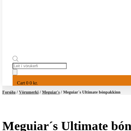
Products
search
Cart
0
0
kr.
Forsíða
/
Vörumerki
/
Meguiar's
/ Meguiar´s Ultimate bónpakkinn
Meguiar´s Ultimate bó