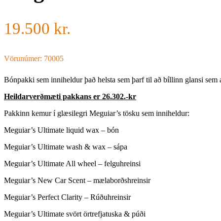
19.500
kr.
Vörunúmer: 70005
Bónpakki sem inniheldur það helsta sem þarf til að bíllinn glansi sem a
Heildarverðmæti pakkans er 26.302.-kr
Pakkinn kemur í glæsilegri Meguiar’s tösku sem inniheldur:
Meguiar’s Ultimate liquid wax – bón
Meguiar’s Ultimate wash & wax – sápa
Meguiar’s Ultimate All wheel – felguhreinsi
Meguiar’s New Car Scent – mælaborðshreinsir
Meguiar’s Perfect Clarity – Rúðuhreinsir
Meguiar’s Ultimate svört örtrefjatuska & púði