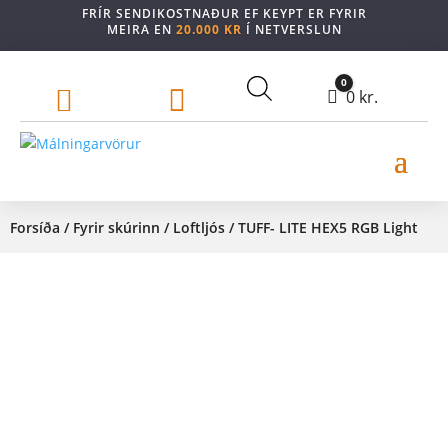
FRÍR SENDIKOSTNAÐUR EF KEYPT ER FYRIR
MEIRA EN
20.000 KR
Í NETVERSLUN
0


Cart
0
kr.
Forsíða
/
Fyrir skúrinn
/
Loftljós
/ TUFF- LITE HEX5 RGB Light