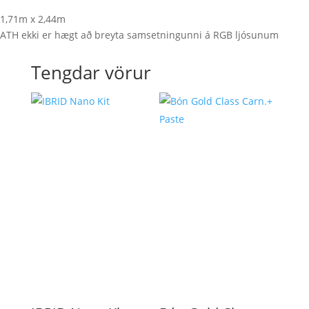
1,71m x 2,44m
ATH ekki er hægt að breyta samsetningunni á RGB ljósunum
Tengdar vörur