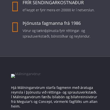

FRÍR SENDINGARKOSTNAÐUR
ef keypt er fyrir meira en 20000 kr í netverslun.

Þjónusta fagmanna frá 1986
Vörur og tækniþjónusta fyrir réttingar- og
sprautuverkstæði, bónstöðvar og neytendur.
Hjá Málningarvörum starfa fagmenn með áratuga
reynsla í þjónustu við réttinga- og sprautuverkstæði.
Í Málningarvörum færðu bílabón og bílahreinsivörur
frá Meguiar’s og Concept, vörmerki fagfólks um allan
heim.