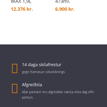
WAX 1,9L
473ml.
12.376
kr.
6.900
kr.

14 daga skilafrestur
gegn framvísun sölureiknings

Afgreiðsla
Allar pantanir eru afgreiddar næsta virka dag eftir
pöntun.