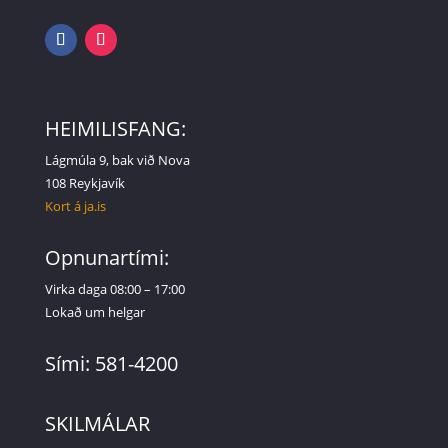
HEIMILISFANG:
Lágmúla 9, bak við Nova
108 Reykjavík
Kort á ja.is
Opnunartími:
Virka daga 08:00 – 17:00
Lokað um helgar
Sími: 581-4200
SKILMÁLAR