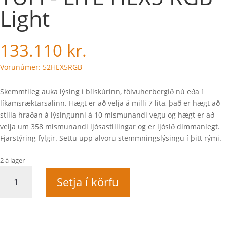
Light
133.110
kr.
Vörunúmer: 52HEX5RGB
Skemmtileg auka lýsing í bílskúrinn, tölvuherbergið nú eða í
líkamsræktarsalinn. Hægt er að velja á milli 7 lita, það er hægt að
stilla hraðan á lýsingunni á 10 mismunandi vegu og hægt er að
velja um 358 mismunandi ljósastillingar og er ljósið dimmanlegt.
Fjarstýring fylgir. Settu upp alvöru stemmningslýsingu í þitt rými.
2 á lager
TUFF-
Setja í körfu
LITE
HEX5
RGB
Light