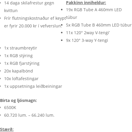
quantity
Pakkinn inniheldur:
14 daga skilafrestur gegn
19x RGB Tube A 460mm LED
kvittun
túbur
Frír flutningskostnaður ef keypt
5x RGB Tube B 460mm LED túbur
er fyrir 20.000 kr í vefverslun.
11x 120° 2way V-tengi’
9x 120° 3-way Y-tengi
1x straumbreytir
1x RGB stýring
1x RGB fjarstýring
20x kapalbönd
10x loftafestingar
1x uppsetninga leiðbeiningar
Birta og ljósmagn:
6500K
60.720 lum. – 66.240 lum.
Stærð: