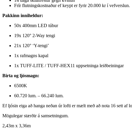
14 daga skilafrestur gegn kvittun
Frír flutningskostnaður ef keypt er fyrir 20.000 kr í vefverslun.
Pakkinn inniheldur:
50x 400mm LED túbur
19x 120° 2-Way tengi
21x 120° ‘Y-tengi’
1x rafmagns kapal
1x TUFF-LITE / TUFF-HEX11 uppsetninga leiðbeiningar
Birta og ljósmagn:
6500K
60.720 lum. – 66.240 lum.
Ef ljósin eiga að hanga neðan úr lofti er mælt með að nota 16 sett af l
Mögulegar stærðir á samsetningum.
2,43m x 3,36m