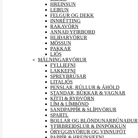
HREINSUN
LEIRUN
FELGUR OG DEKK
INNRÉTTING
RAKAVÖRN
ANNAÐ YFIRBORÐ
HLIÐAR
VÖRUR
MÖSSUN
PAKKAR
LJÓS
MÁLNINGAR
VÖRUR
FYLLIEFNI
LAKKEFNI
SPREYBRÚSAR
LITALJÓS
PENSLAR, RÚLLUR & ÁHÖLD
STANDAR, BÚKKAR & VAGNAR
KÍTTI & RYÐVÖRN
LÍM & LÍMBÖND
SANDPAPPÍR & SLÍPI
VÖRUR
SPARTL
BOLLAR OG BLÖNDUNARBÚNAÐUR
YFIRBREIÐSLUR & INNPÖKKUN
ÖRYGGIS
VÖRUR OG VINNUFÖT
PAPPÍR & HREINSIEFNI