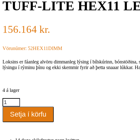
TUFF-LITE HEX11 
156.164
kr.
Vörunúmer: 52HEX11DIMM
Loksins er fáanleg alvöru dimmanleg lýsing í bílskúrinn, bónstöðina
lýsingu í rýminu þínu og ekki skemmir fyrir að þetta snaaar lúkkar. H
4 á lager
TUFF-
LITE
HEX11
Setja í körfu
LED
DIMMANLEGT
quantity