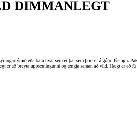
LED DIMMANLEGT
, sýningarrýmið eða bara hvar sem er þar sem þörf er á góðri lýsingu.
ægt er að breyta uppsetningunni og tengja saman að vild. Hægt er að fá