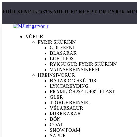
FRÍR SENDIKOSTNAÐUR EF KEYPT ER FYRIR ME
VÖRUR
FYRIR SKÚRINN
GÓLFEFNI
BLÁSARAR
LOFTLJÓS
RYKSUGUR FYRIR SKÚRINN
VATNSHREINSIKERFI
HREINSI
VÖRUR
BÁTAR OG SKÚTUR
LYKTAREYÐING
FRAMLJÓS & GLÆRT PLAST
GLER
TJÖRUHREINSIR
VÉLARSALUR
ÞURRKARAR
BÓN
COAT
SNOW FOAM
SÁPUR