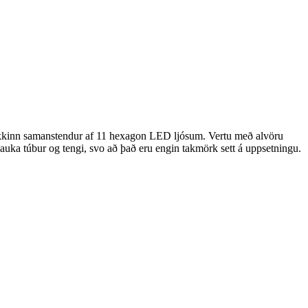
 Pakkinn samanstendur af 11 hexagon LED ljósum. Vertu með alvöru
 auka túbur og tengi, svo að það eru engin takmörk sett á uppsetningu.