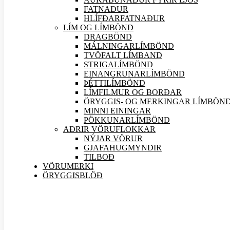
FATNAÐUR
HLÍFÐARFATNAÐUR
LÍM OG LÍMBÖND
DRAGBÖND
MÁLNINGARLÍMBÖND
TVÖFALT LÍMBAND
STRIGALÍMBÖND
EINANGRUNARLÍMBÖND
ÞÉTTILÍMBÖND
LÍMFILMUR OG BORÐAR
ÖRYGGIS- OG MERKINGAR LÍMBÖN
MINNI EININGAR
PÖKKUNARLÍMBÖND
AÐRIR VÖRU
FLOKKAR
NÝJAR
VÖRUR
GJAFAHUGMYNDIR
TILBOÐ
VÖRUMERKI
ÖRYGGISBLÖÐ