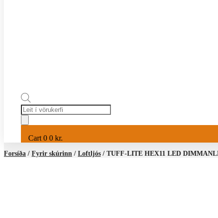
Products
search
Cart
0
0
kr.
Forsíða
/
Fyrir skúrinn
/
Loftljós
/ TUFF-LITE HEX11 LED DIMMAN