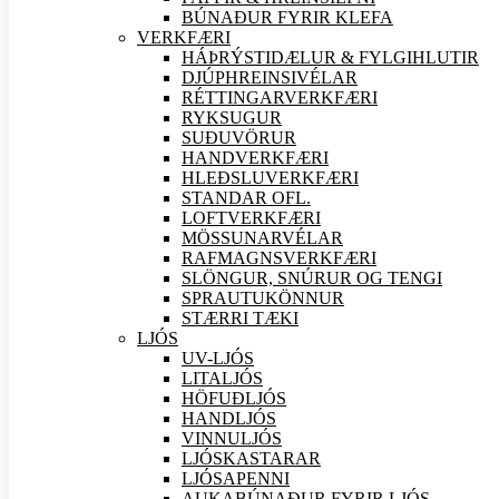
BÚNAÐUR FYRIR KLEFA
VERK
FÆRI
HÁÞRÝSTIDÆLUR & FYLGIHLUTIR
DJÚPHREINSIVÉLAR
RÉTTINGARVERK
FÆRI
RYKSUGUR
SUÐU
VÖRUR
HANDVERK
FÆRI
HLEÐSLUVERK
FÆRI
STANDAR OFL.
LOFTVERK
FÆRI
MÖSSUNARVÉLAR
RAFMAGNSVERK
FÆRI
SLÖNGUR, SNÚRUR OG TENGI
SPRAUTUKÖNNUR
STÆRRI TÆKI
LJÓS
UV-LJÓS
LITALJÓS
HÖFUÐLJÓS
HANDLJÓS
VINNULJÓS
LJÓSKASTARAR
LJÓSAPENNI
AUKABÚNAÐUR FYRIR LJÓS