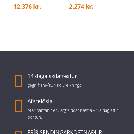
12.376
kr.
2.274
kr.

14 daga skilafrestur
gegn framvísun sölureiknings

Afgreiðsla
Allar pantanir eru afgreiddar næsta virka dag eftir
pöntun.
FRÍR SENDINGARKOSTNAÐUR