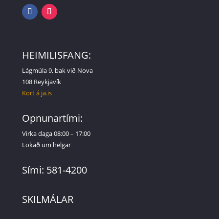
HEIMILISFANG:
Lágmúla 9, bak við Nova
108 Reykjavík
Kort á ja.is
Opnunartími:
Virka daga 08:00 – 17:00
Lokað um helgar
Sími: 581-4200
SKILMÁLAR