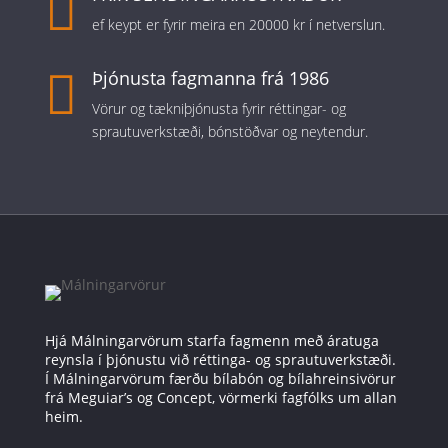

ef keypt er fyrir meira en 20000 kr í netverslun.

Þjónusta fagmanna frá 1986
Vörur og tækniþjónusta fyrir réttingar- og
sprautuverkstæði, bónstöðvar og neytendur.
Hjá Málningarvörum starfa fagmenn með áratuga
reynsla í þjónustu við réttinga- og sprautuverkstæði.
Í Málningarvörum færðu bílabón og bílahreinsivörur
frá Meguiar’s og Concept, vörmerki fagfólks um allan
heim.