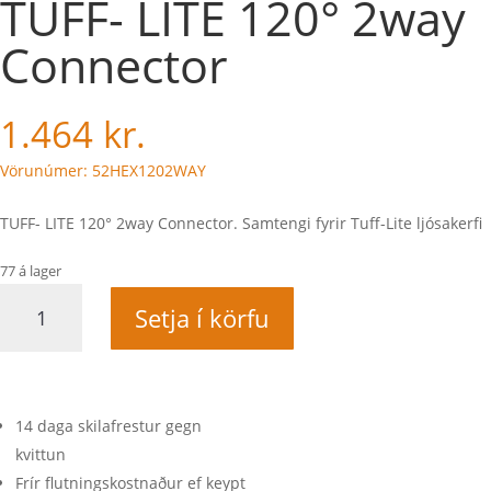
TUFF- LITE 120° 2way
Connector
1.464
kr.
Vörunúmer: 52HEX1202WAY
TUFF- LITE 120° 2way Connector. Samtengi fyrir Tuff-Lite ljósakerfi
77 á lager
TUFF-
Setja í körfu
LITE
120°
2way
Connector
quantity
14 daga skilafrestur gegn
kvittun
Frír flutningskostnaður ef keypt