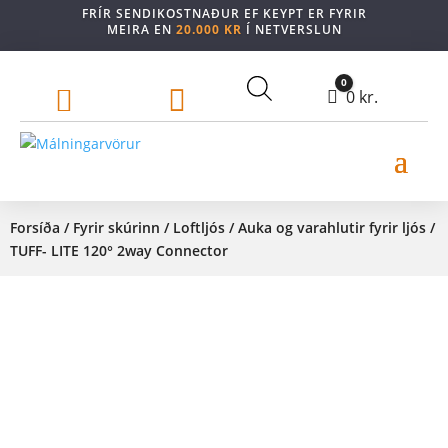
FRÍR SENDIKOSTNAÐUR EF KEYPT ER FYRIR
MEIRA EN
20.000 KR
Í NETVERSLUN
0


Cart
0
kr.
Forsíða
/
Fyrir skúrinn
/
Loftljós
/
Auka og varahlutir fyrir ljós
/
TUFF- LITE 120° 2way Connector