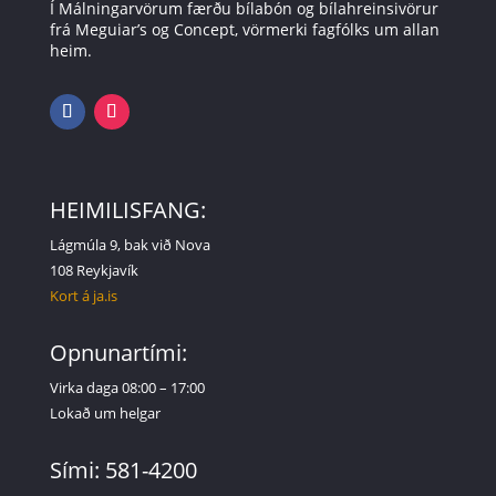
Í Málningarvörum færðu bílabón og bílahreinsivörur
frá Meguiar’s og Concept, vörmerki fagfólks um allan
heim.
HEIMILISFANG:
Lágmúla 9, bak við Nova
108 Reykjavík
Kort á ja.is
Opnunartími:
Virka daga 08:00 – 17:00
Lokað um helgar
Sími: 581-4200