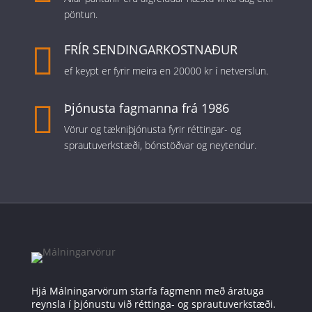
pöntun.

FRÍR SENDINGARKOSTNAÐUR
ef keypt er fyrir meira en 20000 kr í netverslun.

Þjónusta fagmanna frá 1986
Vörur og tækniþjónusta fyrir réttingar- og
sprautuverkstæði, bónstöðvar og neytendur.
Hjá Málningarvörum starfa fagmenn með áratuga
reynsla í þjónustu við réttinga- og sprautuverkstæði.