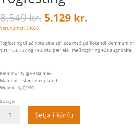
8.549
kr.
5.129
kr.
Vörunúmer: 34096
Togfesting til að nota eina sér eða með sjálflokandi klemmum nr,
131, 133, 137 og 148, séu þær ekki með toghring eða augnbolta.
Klemmur fylgja ekki með.
Material
steel zink plated
Weight
Kg
0,960
2 á lager
Togfesting
Setja í körfu
quantity