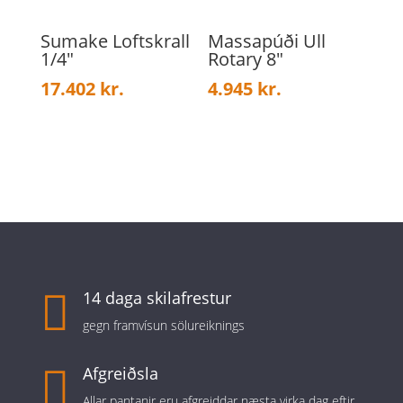
Sumake Loftskrall
Massapúði Ull
1/4″
Rotary 8″
17.402
kr.
4.945
kr.

14 daga skilafrestur
gegn framvísun sölureiknings

Afgreiðsla
Allar pantanir eru afgreiddar næsta virka dag eftir