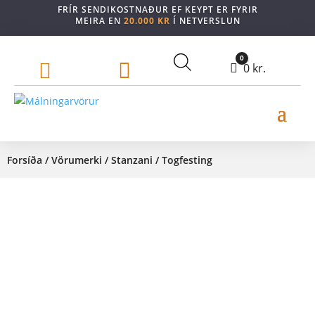
FRÍR SENDIKOSTNAÐUR EF KEYPT ER FYRIR
MEIRA EN
20.000 KR
Í NETVERSLUN
0


Cart
0
kr.
Forsíða
/
Vörumerki
/
Stanzani
/ Togfesting