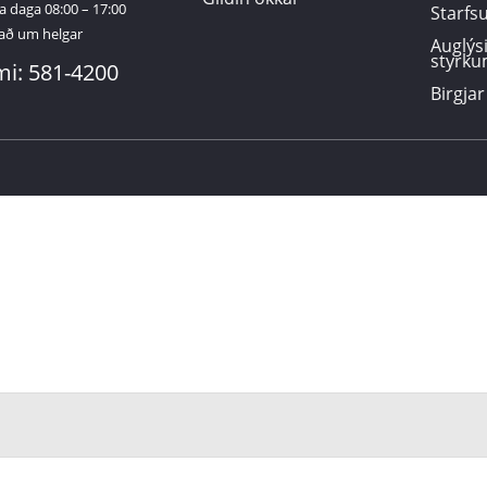
a daga 08:00 – 17:00
Starf
að um helgar
Auglýs
styrku
mi: 581-4200
Birgjar