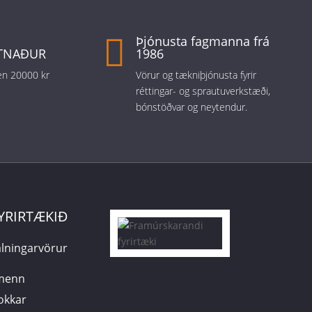

Þjónusta fagmanna frá
TNAÐUR
1986
 en 20000 kr
Vörur og tækniþjónusta fyrir
réttingar- og sprautuverkstæði,
bónstöðvar og neytendur.
YRIRTÆKIÐ
lningarvörur
smenn
 okkar