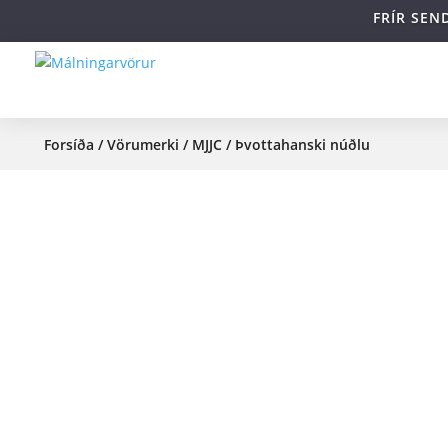
FRÍR SEN
Forsíða
/
Vörumerki
/
MJJC
/ Þvottahanski núðlu