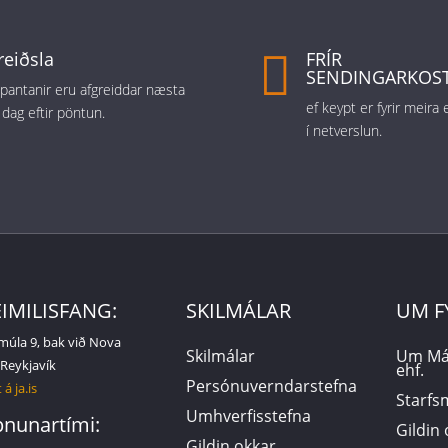
reiðsla

FRÍR
SENDINGARKOS
r pantanir eru afgreiddar næsta
ef keypt er fyrir meira
 dag eftir pöntun.
í netverslun.
IMILISFANG:
SKILMÁLAR
UM F
múla 9, bak við Nova
Skilmálar
Um Má
 Reykjavík
ehf.
Persónuverndarstefna
 á ja.is
Starf
Umhverfisstefna
nunartími:
Gildin
Gildin okkar