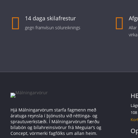

14 daga skilafrestur

Afg
gegn framvísun sölureiknings
Alla
virka
HE
Lág
Hjá Málningarvörum starfa fagmenn með
108
áratuga reynsla í þjónustu við réttinga- og
Kort
sprautuverkstæði. Í Málningarvörum færðu
bílabón og bílahreinsivörur frá Meguiar’s og
Op
Concept, vörmerki fagfólks um allan heim.