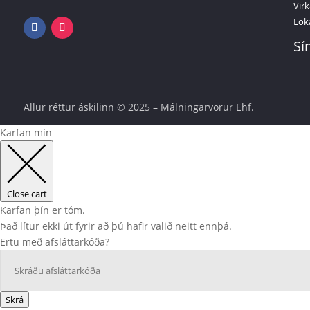
Virk
Lok
Sí
Allur réttur áskilinn © 2025 – Málningarvörur Ehf.
Karfan mín
Close cart
Karfan þín er tóm.
Það lítur ekki út fyrir að þú hafir valið neitt ennþá.
Ertu með afsláttarkóða?
Skrá