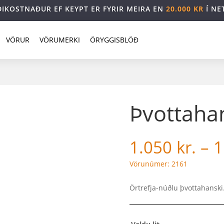
DIKOSTNAÐUR EF KEYPT ER FYRIR MEIRA EN
20.000 KR
Í NE
VÖRUR
VÖRUMERKI
ÖRYGGISBLÖÐ
Þvottaha
1.050
kr.
–
1
Vörunúmer: 2161
Örtrefja-núðlu þvottahanski