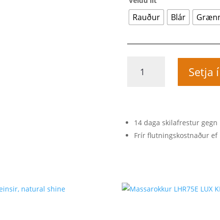
Veldu lit
Rauður
Blár
Græn
Þvottahanski
Setja 
núðlu
quantity
14 daga skilafrestur gegn 
Frír flutningskostnaður ef 