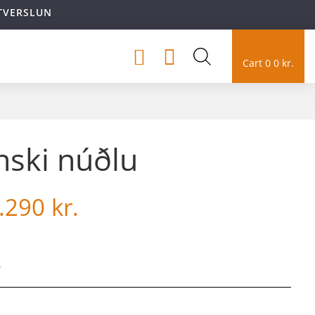
TVERSLUN


Cart
0
0
kr.
nski núðlu
Price
.290
kr.
range:
1.050 kr.
through
1.290 kr.
.