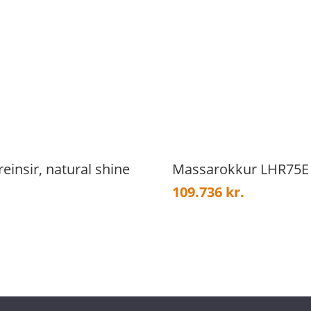
einsir, natural shine
Massarokkur LHR75E 
109.736
kr.