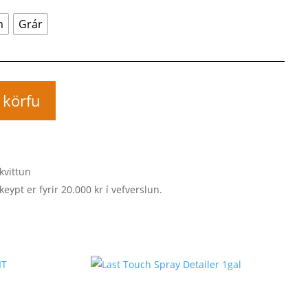
n
Grár
í körfu
kvittun
keypt er fyrir 20.000 kr í vefverslun.