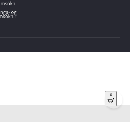
sumsókn
inga- og
msóknir
0