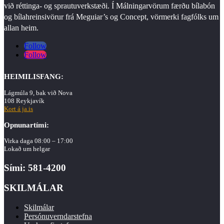
við réttinga- og sprautuverkstæði. Í Málningarvörum færðu bílabón
og bílahreinsivörur frá Meguiar’s og Concept, vörmerki fagfólks um
allan heim.
Follow
Follow
HEIMILISFANG:
Lágmúla 9, bak við Nova
108 Reykjavík
Kort á ja.is
Opnunartími:
Virka daga 08:00 – 17:00
Lokað um helgar
Sími: 581-4200
SKILMÁLAR
Skilmálar
Persónuverndarstefna