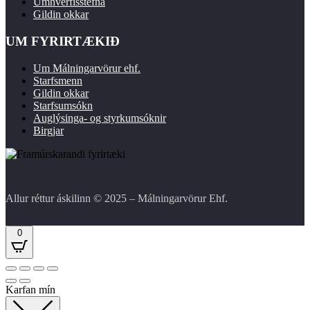
Umhverfisstefna
Gildin okkar
UM FYRIRTÆKIÐ
Um Málningarvörur ehf.
Starfsmenn
Gildin okkar
Starfsumsókn
Auglýsinga- og styrkumsóknir
Birgjar
Allur réttur áskilinn © 2025 – Málningarvörur Ehf.
0
Karfan mín