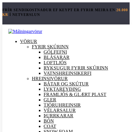
FRÍR SENDIKOSTNAÐUR EF KEYPT ER FYRIR MEIRA EN
20.000
KR
Í NETVERSLUN
VÖRUR
FYRIR SKÚRINN
GÓLFEFNI
BLÁSARAR
LOFTLJÓS
RYKSUGUR FYRIR SKÚRINN
VATNSHREINSIKERFI
HREINSI
VÖRUR
BÁTAR OG SKÚTUR
LYKTAREYÐING
FRAMLJÓS & GLÆRT PLAST
GLER
TJÖRUHREINSIR
VÉLARSALUR
ÞURRKARAR
BÓN
COAT
SNOW FOAM