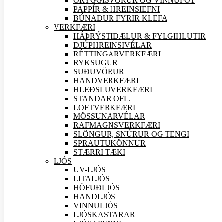
ÖRYGGIS
VÖRUR OG VINNUFÖT
PAPPÍR & HREINSIEFNI
BÚNAÐUR FYRIR KLEFA
VERK
FÆRI
HÁÞRÝSTIDÆLUR & FYLGIHLUTIR
DJÚPHREINSIVÉLAR
RÉTTINGARVERK
FÆRI
RYKSUGUR
SUÐU
VÖRUR
HANDVERK
FÆRI
HLEÐSLUVERK
FÆRI
STANDAR OFL.
LOFTVERK
FÆRI
MÖSSUNARVÉLAR
RAFMAGNSVERK
FÆRI
SLÖNGUR, SNÚRUR OG TENGI
SPRAUTUKÖNNUR
STÆRRI TÆKI
LJÓS
UV-LJÓS
LITALJÓS
HÖFUÐLJÓS
HANDLJÓS
VINNULJÓS
LJÓSKASTARAR