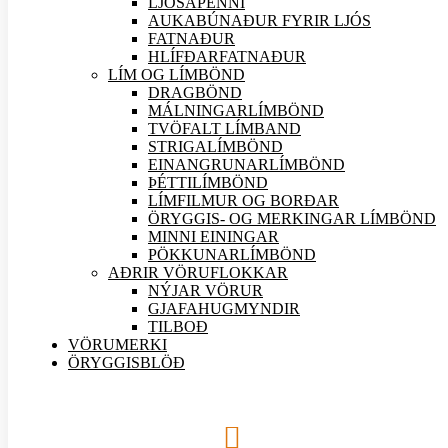
LJÓSAPENNI
AUKABÚNAÐUR FYRIR LJÓS
FATNAÐUR
HLÍFÐARFATNAÐUR
LÍM OG LÍMBÖND
DRAGBÖND
MÁLNINGARLÍMBÖND
TVÖFALT LÍMBAND
STRIGALÍMBÖND
EINANGRUNARLÍMBÖND
ÞÉTTILÍMBÖND
LÍMFILMUR OG BORÐAR
ÖRYGGIS- OG MERKINGAR LÍMBÖND
MINNI EININGAR
PÖKKUNARLÍMBÖND
AÐRIR VÖRU
FLOKKAR
NÝJAR
VÖRUR
GJAFAHUGMYNDIR
TILBOÐ
VÖRUMERKI
ÖRYGGISBLÖÐ
