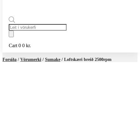
Products
search
Cart
0
0
kr.
Forsíða
/
Vörumerki
/
Sumake
/ Loftskæri breið 2500rpm