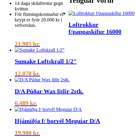
Tengdar vörur
14 daga skilafrestur gegn
kvittun
Frír flutningskostnaður ef
keypt er fyrir 20.000 kr í
Loftrokkur
vefverslun.
f/pappaskífur 16000
21.985
kr.
Sumake Loftskrall 1/2″
12.078
kr.
D/A Púðar Wax litlir 2stk.
6.489
kr.
Hjámiðja f/ borvél Meguiar D/A
19.980
kr.