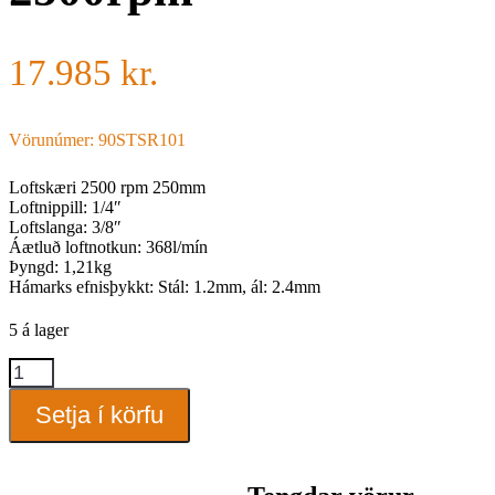
17.985
kr.
Vörunúmer: 90STSR101
Loftskæri 2500 rpm 250mm
Loftnippill: 1/4″
Loftslanga: 3/8″
Áætluð loftnotkun: 368l/mín
Þyngd: 1,21kg
Hámarks efnisþykkt: Stál: 1.2mm, ál: 2.4mm
5 á lager
Loftskæri
breið
2500rpm
Setja í körfu
quantity