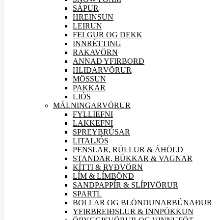
SÁPUR
HREINSUN
LEIRUN
FELGUR OG DEKK
INNRÉTTING
RAKAVÖRN
ANNAÐ YFIRBORÐ
HLIÐAR
VÖRUR
MÖSSUN
PAKKAR
LJÓS
MÁLNINGAR
VÖRUR
FYLLIEFNI
LAKKEFNI
SPREYBRÚSAR
LITALJÓS
PENSLAR, RÚLLUR & ÁHÖLD
STANDAR, BÚKKAR & VAGNAR
KÍTTI & RYÐVÖRN
LÍM & LÍMBÖND
SANDPAPPÍR & SLÍPI
VÖRUR
SPARTL
BOLLAR OG BLÖNDUNARBÚNAÐUR
YFIRBREIÐSLUR & INNPÖKKUN