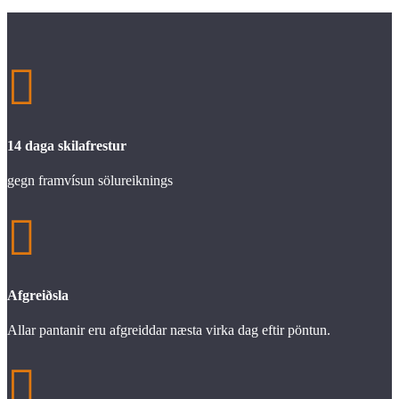

14 daga skilafrestur
gegn framvísun sölureiknings

Afgreiðsla
Allar pantanir eru afgreiddar næsta virka dag eftir pöntun.
