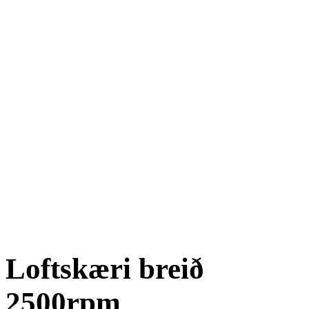
Loftskæri breið
2500rpm