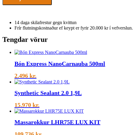
Vatnsþétti
Límborði
quantity
14 daga skilafrestur gegn kvittun
Frír flutningskostnaður ef keypt er fyrir 20.000 kr í vefverslun.
Tengdar vörur
Bón Express NanoCarnauba 500ml
2.496
kr.
Synthetic Sealant 2.0 1,9L
15.970
kr.
Massarokkur LHR75E LUX KIT
109.736
kr.