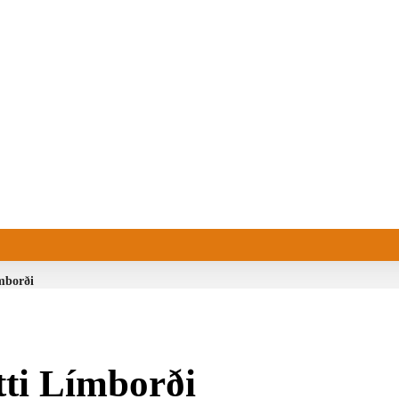
mborði
tti Límborði