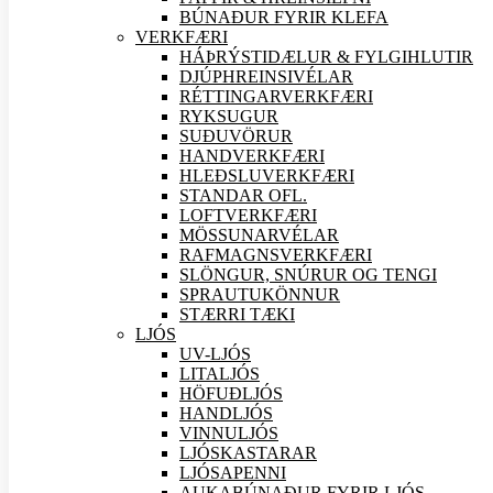
BÚNAÐUR FYRIR KLEFA
VERK
FÆRI
HÁÞRÝSTIDÆLUR & FYLGIHLUTIR
DJÚPHREINSIVÉLAR
RÉTTINGARVERK
FÆRI
RYKSUGUR
SUÐU
VÖRUR
HANDVERK
FÆRI
HLEÐSLUVERK
FÆRI
STANDAR OFL.
LOFTVERK
FÆRI
MÖSSUNARVÉLAR
RAFMAGNSVERK
FÆRI
SLÖNGUR, SNÚRUR OG TENGI
SPRAUTUKÖNNUR
STÆRRI TÆKI
LJÓS
UV-LJÓS
LITALJÓS
HÖFUÐLJÓS
HANDLJÓS
VINNULJÓS
LJÓSKASTARAR
LJÓSAPENNI
AUKABÚNAÐUR FYRIR LJÓS