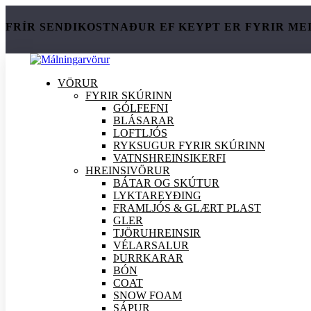
FRÍR SENDIKOSTNAÐUR EF KEYPT ER FYRIR ME
VÖRUR
FYRIR SKÚRINN
GÓLFEFNI
BLÁSARAR
LOFTLJÓS
RYKSUGUR FYRIR SKÚRINN
VATNSHREINSIKERFI
HREINSI
VÖRUR
BÁTAR OG SKÚTUR
LYKTAREYÐING
FRAMLJÓS & GLÆRT PLAST
GLER
TJÖRUHREINSIR
VÉLARSALUR
ÞURRKARAR
BÓN
COAT
SNOW FOAM
SÁPUR