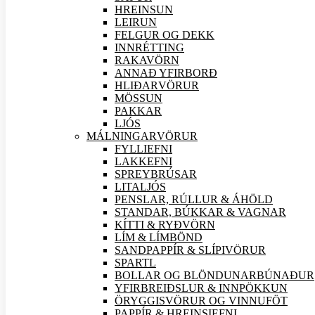
HREINSUN
LEIRUN
FELGUR OG DEKK
INNRÉTTING
RAKAVÖRN
ANNAÐ YFIRBORÐ
HLIÐAR
VÖRUR
MÖSSUN
PAKKAR
LJÓS
MÁLNINGAR
VÖRUR
FYLLIEFNI
LAKKEFNI
SPREYBRÚSAR
LITALJÓS
PENSLAR, RÚLLUR & ÁHÖLD
STANDAR, BÚKKAR & VAGNAR
KÍTTI & RYÐVÖRN
LÍM & LÍMBÖND
SANDPAPPÍR & SLÍPI
VÖRUR
SPARTL
BOLLAR OG BLÖNDUNARBÚNAÐUR
YFIRBREIÐSLUR & INNPÖKKUN
ÖRYGGIS
VÖRUR OG VINNUFÖT
PAPPÍR & HREINSIEFNI