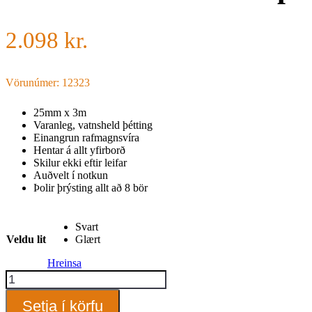
2.098
kr.
Vörunúmer: 12323
25mm x 3m
Varanleg, vatnsheld þétting
Einangrun rafmagnsvíra
Hentar á allt yfirborð
Skilur ekki eftir leifar
Auðvelt í notkun
Þolir þrýsting allt að 8 bör
Svart
Veldu lit
Glært
Hreinsa
Stretch
&
Fuse
Setja í körfu