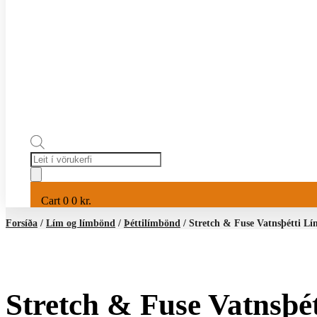
Products
search
Cart
0
0
kr.
Forsíða
/
Lím og límbönd
/
Þéttilímbönd
/ Stretch & Fuse Vatnsþétti Lí
Stretch & Fuse Vatnsþé