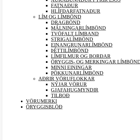
FATNAÐUR
HLÍFÐARFATNAÐUR
LÍM OG LÍMBÖND
DRAGBÖND
MÁLNINGARLÍMBÖND
TVÖFALT LÍMBAND
STRIGALÍMBÖND
EINANGRUNARLÍMBÖND
ÞÉTTILÍMBÖND
LÍMFILMUR OG BORÐAR
ÖRYGGIS- OG MERKINGAR LÍMBÖN
MINNI EININGAR
PÖKKUNARLÍMBÖND
AÐRIR VÖRU
FLOKKAR
NÝJAR
VÖRUR
GJAFAHUGMYNDIR
TILBOÐ
VÖRUMERKI
ÖRYGGISBLÖÐ