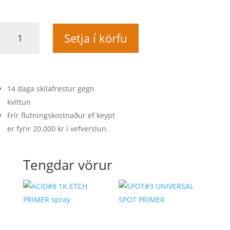
Skífur
Setja í körfu
150mm
F.19
quantity
14 daga skilafrestur gegn
kvittun
Frír flutningskostnaður ef keypt
er fyrir 20.000 kr í vefverslun.
Tengdar vörur