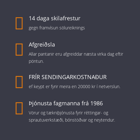

14 daga skilafrestur
gegn framvísun sölureiknings

Afgreiðsla
Allar pantanir eru afgreiddar næsta virka dag eftir
pöntun.

FRÍR SENDINGARKOSTNAÐUR
ef keypt er fyrir meira en 20000 kr í netverslun.

Þjónusta fagmanna frá 1986
Vörur og tækniþjónusta fyrir réttingar- og
sprautuverkstæði, bónstöðvar og neytendur.