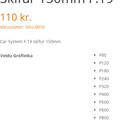
110
kr.
Vörunúmer: SKU-0010
Car System F.19 skífur 150mm
P80
Veldu Grófleika
P120
P180
P240
P320
P400
P500
P600
P800