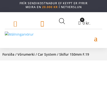
FRÍR SENDIKOSTNAÐUR EF KEYPT ER FYRIR
MEIRA EN
20.000 KR
Í NETVERSLUN
0


Cart
0
kr.
Forsíða
/
Vörumerki
/
Car System
/ Skífur 150mm F.19