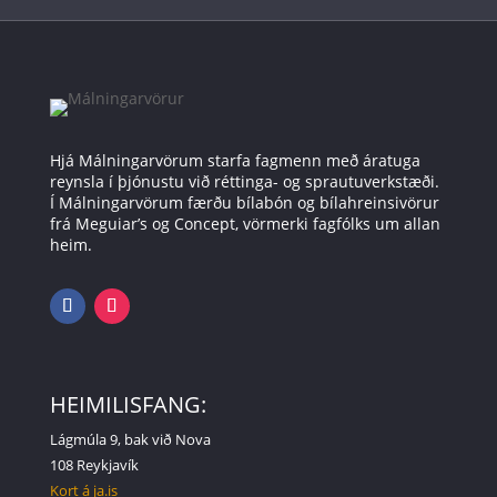
Hjá Málningarvörum starfa fagmenn með áratuga
reynsla í þjónustu við réttinga- og sprautuverkstæði.
Í Málningarvörum færðu bílabón og bílahreinsivörur
frá Meguiar’s og Concept, vörmerki fagfólks um allan
heim.
HEIMILISFANG:
Lágmúla 9, bak við Nova
108 Reykjavík
Kort á ja.is