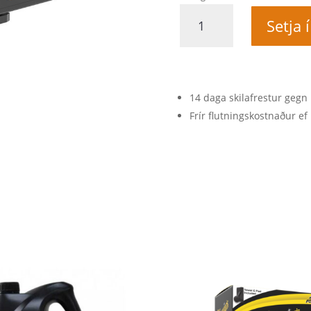
Scangrip
Setja 
Millistykki
Dewalt
quantity
14 daga skilafrestur gegn 
Frír flutningskostnaður ef 