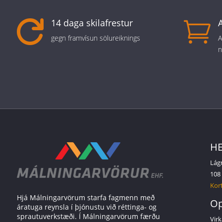
14 daga skilafrestur


gegn framvísun sölureiknings
A
n
HE
Lág
108
Kort
Hjá Málningarvörum starfa fagmenn með
Op
áratuga reynsla í þjónustu við réttinga- og
sprautuverkstæði. Í Málningarvörum færðu
Virk