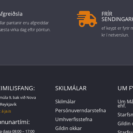
Afgreiðsla
FRÍR

SENDINGAR
llar pantanir eru afgreiddar
ef keypt er fyrir
æsta virka dag eftir pöntun.
kr í netverslun.
IMILISFANG:
SKILMÁLAR
UM F
múla 9, bak við Nova
Skilmálar
Um Má
 Reykjavík
ehf.
Persónuverndarstefna
 á ja.is
Starf
Umhverfisstefna
nunartími:
Gildin
Gildin okkar
a daga 08:00 – 17:00
Starf