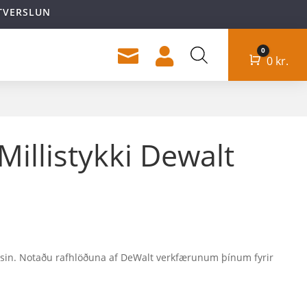
TVERSLUN
0


Cart
0
kr.
Millistykki Dewalt
jósin. Notaðu rafhlöðuna af DeWalt verkfærunum þínum fyrir