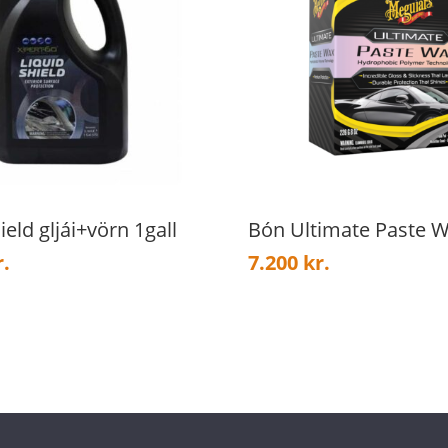
ield gljái+vörn 1gall
Bón Ultimate Paste W
r.
7.200
kr.