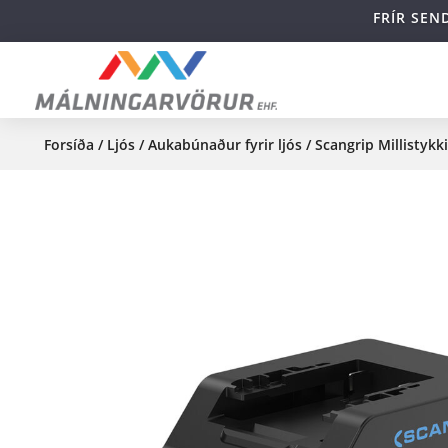
FRÍR SEN
Forsíða
/
Ljós
/
Aukabúnaður fyrir ljós
/ Scangrip Millistykk