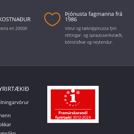
Þjónusta fagmanna frá

KOSTNAÐUR
1986
 meira en 20000
Vörur og tækniþjónusta fyrir
réttingar- og sprautuverkstæði,
bónstöðvar og neytendur.
YRIRTÆKIÐ
lningarvörur
smenn
 okkar
sumsókn