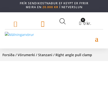
FRÍR SENDIKOSTNAÐUR EF KEYPT ER FYRIR
MEIRA EN
20.000 KR
Í NETVERSLUN
0


Cart
0
kr.
Forsíða
/
Vörumerki
/
Stanzani
/ Right angle pull clamp