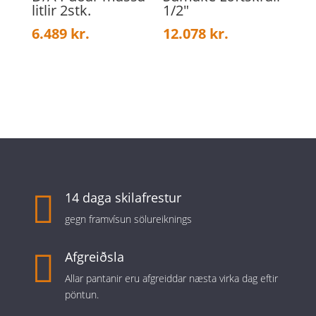
litlir 2stk.
1/2″
6.489
kr.
12.078
kr.

14 daga skilafrestur
gegn framvísun sölureiknings

Afgreiðsla
Allar pantanir eru afgreiddar næsta virka dag eftir
pöntun.