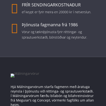

FRÍR SENDINGARKOSTNAÐUR
ef keypt er fyrir meira en 20000 kr í netverslun.

Þjónusta fagmanna frá 1986
Vörur og tækniþjónusta fyrir réttingar- og
sprautuverkstæði, bónstöðvar og neytendur.
Hjá Málningarvörum starfa fagmenn með áratuga
reynsla í þjónustu við réttinga- og sprautuverkstæði.
Í Málningarvörum færðu bílabón og bílahreinsivörur
frá Meguiar’s og Concept, vörmerki fagfólks um allan
heim.