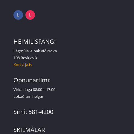
HEIMILISFANG:
Lágmúla 9, bak við Nova
108 Reykjavík
Kort á ja.is
Opnunartími:
Virka daga 08:00 – 17:00
Lokað um helgar
Sími: 581-4200
SKILMÁLAR