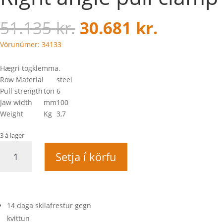
51.135
kr.
30.681
kr.
Vörunúmer: 34133
Hægri togklemma.
Row Material
steel
Pull strength
ton
6
Jaw width
mm
100
Weight
Kg
3,7
3 á lager
Right
Setja í körfu
angle
pull
clamp
quantity
14 daga skilafrestur gegn
kvittun