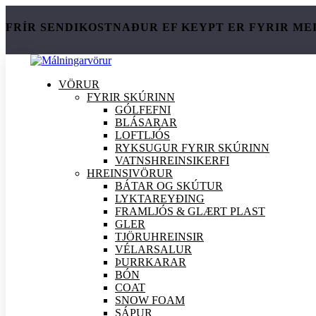
FRÍR SENDIKOSTNAÐUR EF KEYPT ER FYRIR ME
VÖRUR
FYRIR SKÚRINN
GÓLFEFNI
BLÁSARAR
LOFTLJÓS
RYKSUGUR FYRIR SKÚRINN
VATNSHREINSIKERFI
HREINSI
VÖRUR
BÁTAR OG SKÚTUR
LYKTAREYÐING
FRAMLJÓS & GLÆRT PLAST
GLER
TJÖRUHREINSIR
VÉLARSALUR
ÞURRKARAR
BÓN
COAT
SNOW FOAM
SÁPUR