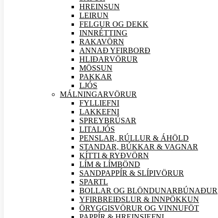
HREINSUN
LEIRUN
FELGUR OG DEKK
INNRÉTTING
RAKAVÖRN
ANNAÐ YFIRBORÐ
HLIÐAR
VÖRUR
MÖSSUN
PAKKAR
LJÓS
MÁLNINGAR
VÖRUR
FYLLIEFNI
LAKKEFNI
SPREYBRÚSAR
LITALJÓS
PENSLAR, RÚLLUR & ÁHÖLD
STANDAR, BÚKKAR & VAGNAR
KÍTTI & RYÐVÖRN
LÍM & LÍMBÖND
SANDPAPPÍR & SLÍPI
VÖRUR
SPARTL
BOLLAR OG BLÖNDUNARBÚNAÐUR
YFIRBREIÐSLUR & INNPÖKKUN
ÖRYGGIS
VÖRUR OG VINNUFÖT
PAPPÍR & HREINSIEFNI