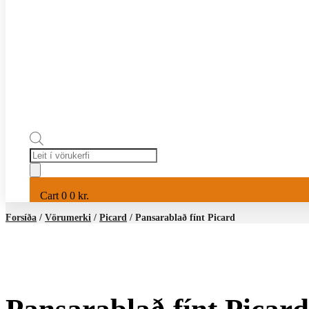
Products
search
Cart
0
0
kr.
Forsíða
/
Vörumerki
/
Picard
/ Pansarablað fínt Picard