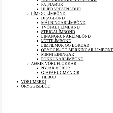
FATNAÐUR
HLÍFÐARFATNAÐUR
LÍM OG LÍMBÖND
DRAGBÖND
MÁLNINGARLÍMBÖND
TVÖFALT LÍMBAND
STRIGALÍMBÖND
EINANGRUNARLÍMBÖND
ÞÉTTILÍMBÖND
LÍMFILMUR OG BORÐAR
ÖRYGGIS- OG MERKINGAR LÍMBÖN
MINNI EININGAR
PÖKKUNARLÍMBÖND
AÐRIR VÖRU
FLOKKAR
NÝJAR
VÖRUR
GJAFAHUGMYNDIR
TILBOÐ
VÖRUMERKI
ÖRYGGISBLÖÐ