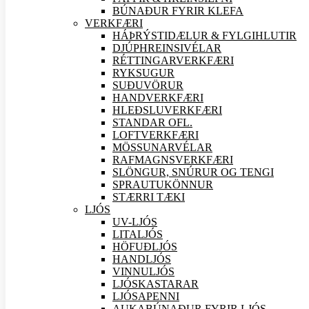
BÚNAÐUR FYRIR KLEFA
VERK
FÆRI
HÁÞRÝSTIDÆLUR & FYLGIHLUTIR
DJÚPHREINSIVÉLAR
RÉTTINGARVERK
FÆRI
RYKSUGUR
SUÐU
VÖRUR
HANDVERK
FÆRI
HLEÐSLUVERK
FÆRI
STANDAR OFL.
LOFTVERK
FÆRI
MÖSSUNARVÉLAR
RAFMAGNSVERK
FÆRI
SLÖNGUR, SNÚRUR OG TENGI
SPRAUTUKÖNNUR
STÆRRI TÆKI
LJÓS
UV-LJÓS
LITALJÓS
HÖFUÐLJÓS
HANDLJÓS
VINNULJÓS
LJÓSKASTARAR
LJÓSAPENNI
AUKABÚNAÐUR FYRIR LJÓS