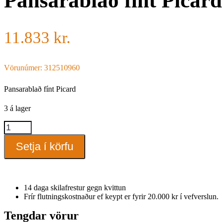
Pansarablað fínt Picard
11.833
kr.
Vörunúmer: 312510960
Pansarablað fínt Picard
3 á lager
Pansarablað
fínt
Picard
Setja í körfu
quantity
14 daga skilafrestur gegn kvittun
Frír flutningskostnaður ef keypt er fyrir 20.000 kr í vefverslun.
Tengdar vörur