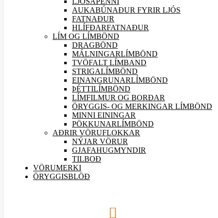
LJÓSAPENNI
AUKABÚNAÐUR FYRIR LJÓS
FATNAÐUR
HLÍFÐARFATNAÐUR
LÍM OG LÍMBÖND
DRAGBÖND
MÁLNINGARLÍMBÖND
TVÖFALT LÍMBAND
STRIGALÍMBÖND
EINANGRUNARLÍMBÖND
ÞÉTTILÍMBÖND
LÍMFILMUR OG BORÐAR
ÖRYGGIS- OG MERKINGAR LÍMBÖND
MINNI EININGAR
PÖKKUNARLÍMBÖND
AÐRIR VÖRU
FLOKKAR
NÝJAR
VÖRUR
GJAFAHUGMYNDIR
TILBOÐ
VÖRUMERKI
ÖRYGGISBLÖÐ
