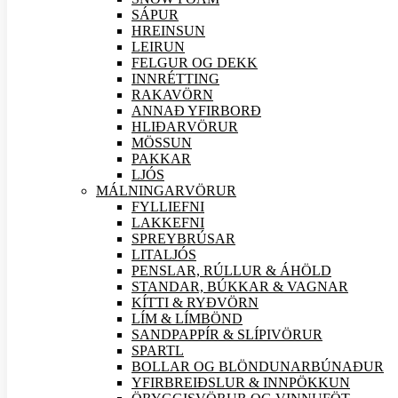
SÁPUR
HREINSUN
LEIRUN
FELGUR OG DEKK
INNRÉTTING
RAKAVÖRN
ANNAÐ YFIRBORÐ
HLIÐAR
VÖRUR
MÖSSUN
PAKKAR
LJÓS
MÁLNINGAR
VÖRUR
FYLLIEFNI
LAKKEFNI
SPREYBRÚSAR
LITALJÓS
PENSLAR, RÚLLUR & ÁHÖLD
STANDAR, BÚKKAR & VAGNAR
KÍTTI & RYÐVÖRN
LÍM & LÍMBÖND
SANDPAPPÍR & SLÍPI
VÖRUR
SPARTL
BOLLAR OG BLÖNDUNARBÚNAÐUR
YFIRBREIÐSLUR & INNPÖKKUN