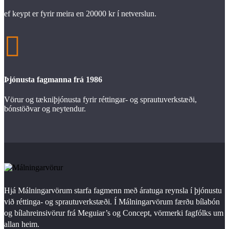
ef keypt er fyrir meira en 20000 kr í netverslun.

Þjónusta fagmanna frá 1986
Vörur og tækniþjónusta fyrir réttingar- og sprautuverkstæði,
bónstöðvar og neytendur.
Hjá Málningarvörum starfa fagmenn með áratuga reynsla í þjónustu
við réttinga- og sprautuverkstæði. Í Málningarvörum færðu bílabón
og bílahreinsivörur frá Meguiar’s og Concept, vörmerki fagfólks um
allan heim.