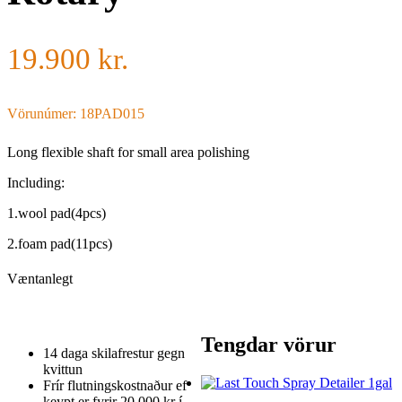
19.900
kr.
Vörunúmer: 18PAD015
Long flexible shaft for small area polishing
Including:
1.wool pad(4pcs)
2.foam pad(11pcs)
Væntanlegt
Tengdar vörur
14 daga skilafrestur gegn
kvittun
Frír flutningskostnaður ef
keypt er fyrir 20.000 kr í