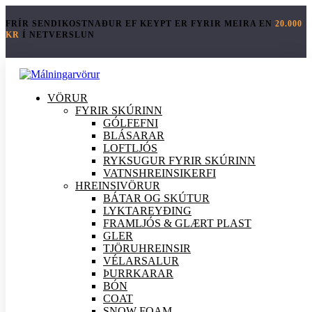
FRÍR SENDIKOSTNAÐUR EF KEYPT ER FYRIR MEIRA EN
20.000
KR
Í NETVERSLUN
VÖRUR
FYRIR SKÚRINN
GÓLFEFNI
BLÁSARAR
LOFTLJÓS
RYKSUGUR FYRIR SKÚRINN
VATNSHREINSIKERFI
HREINSI
VÖRUR
BÁTAR OG SKÚTUR
LYKTAREYÐING
FRAMLJÓS & GLÆRT PLAST
GLER
TJÖRUHREINSIR
VÉLARSALUR
ÞURRKARAR
BÓN
COAT
SNOW FOAM