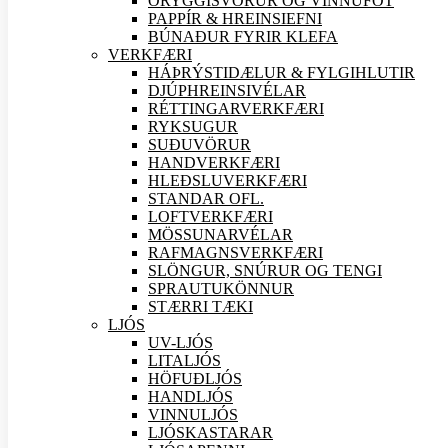
ÖRYGGIS
VÖRUR OG VINNUFÖT
PAPPÍR & HREINSIEFNI
BÚNAÐUR FYRIR KLEFA
VERK
FÆRI
HÁÞRÝSTIDÆLUR & FYLGIHLUTIR
DJÚPHREINSIVÉLAR
RÉTTINGARVERK
FÆRI
RYKSUGUR
SUÐU
VÖRUR
HANDVERK
FÆRI
HLEÐSLUVERK
FÆRI
STANDAR OFL.
LOFTVERK
FÆRI
MÖSSUNARVÉLAR
RAFMAGNSVERK
FÆRI
SLÖNGUR, SNÚRUR OG TENGI
SPRAUTUKÖNNUR
STÆRRI TÆKI
LJÓS
UV-LJÓS
LITALJÓS
HÖFUÐLJÓS
HANDLJÓS
VINNULJÓS
LJÓSKASTARAR