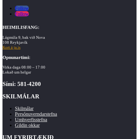
Follow
Follow
HEIMILISFANG:
Lágmúla 9, bak við Nova
108 Reykjavík
Kort á ja.is
Opnunartími:
Virka daga 08:00 – 17:00
Lokað um helgar
Sími: 581-4200
SKILMÁLAR
Skilmálar
Persónuverndarstefna
Umhverfisstefna
Gildin okkar
UM FYRIRTÆKIÐ