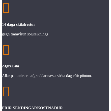

14 daga skilafrestur
gegn framvísun sölureiknings

Afgreiðsla
Allar pantanir eru afgreiddar næsta virka dag eftir pöntun.

FRÍR SENDINGARKOSTNAÐUR