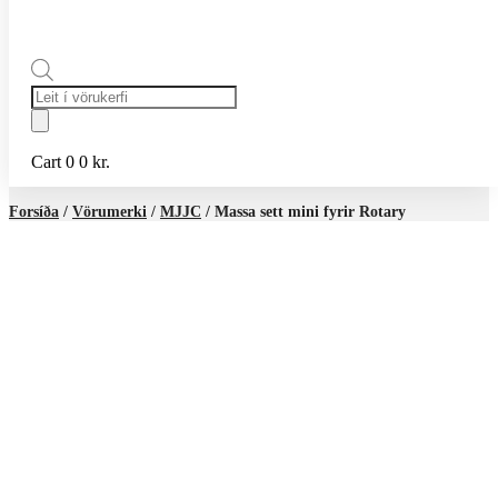
Products
search
Cart
0
0
kr.
Forsíða
/
Vörumerki
/
MJJC
/ Massa sett mini fyrir Rotary