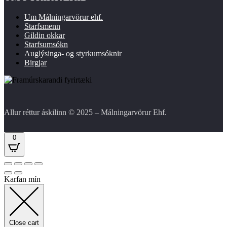
Um Málningarvörur ehf.
Starfsmenn
Gildin okkar
Starfsumsókn
Auglýsinga- og styrkumsóknir
Birgjar
Allur réttur áskilinn © 2025 – Málningarvörur Ehf.
0
Karfan mín
Close cart