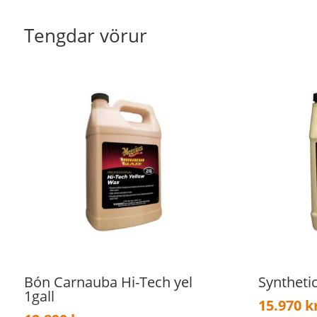
Tengdar vörur
Bón Carnauba Hi-Tech yel
Synthetic
1gall
15.970
k