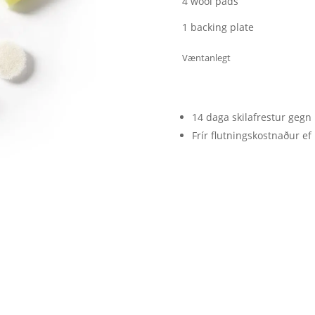
4 wool pads
1 backing plate
Væntanlegt
14 daga skilafrestur gegn 
Frír flutningskostnaður ef 