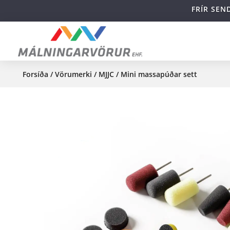
FRÍR SEN
Forsíða
/
Vörumerki
/
MJJC
/ Mini massapúðar sett