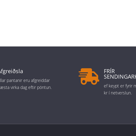
Afgreiðsla
FRÍR

SENDINGAR
llar pantanir eru afgreiddar
ef keypt er fyrir
æsta virka dag eftir pöntun.
kr í netverslun.