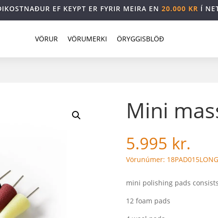
DIKOSTNAÐUR EF KEYPT ER FYRIR MEIRA EN
20.000 KR
Í NE
VÖRUR
VÖRUMERKI
ÖRYGGISBLÖÐ
Mini mas
5.995
kr.
Vörunúmer: 18PAD015LON
mini polishing pads consists
12 foam pads