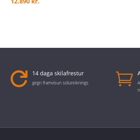
12.890
kr.
14 daga skilafrestur


gegn framvísun sölureiknings
A
n