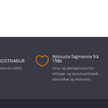
Þjónusta fagmanna frá

KOSTNAÐUR
1986
 meira en 20000
Vörur og tækniþjónusta fyrir
réttingar- og sprautuverkstæði,
bónstöðvar og neytendur.