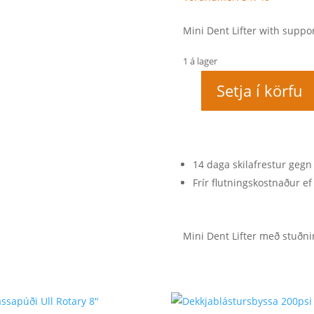
Mini Dent Lifter with suppo
1 á lager
Setja í körfu
Mini
Dent
Lifter
with
supports
14 daga skilafrestur gegn
quantity
Frír flutningskostnaður ef 
Mini Dent Lifter með stuðni