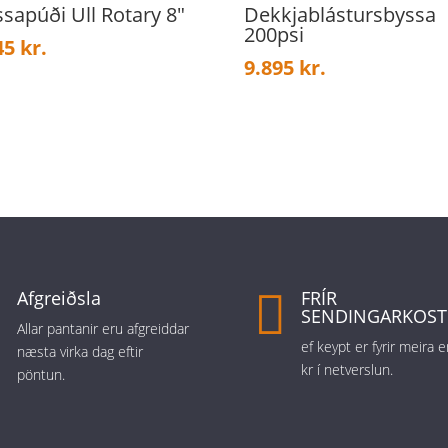
sapúði Ull Rotary 8″
Dekkjablástursbyssa
200psi
45
kr.
9.895
kr.

Afgreiðsla

FRÍR
SENDINGARKOS
Allar pantanir eru afgreiddar
ef keypt er fyrir meira
næsta virka dag eftir
kr í netverslun.
pöntun.