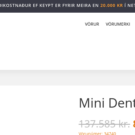
DIKOSTNAÐUR EF KEYPT ER FYRIR MEIRA EN
20.000 KR
Í NE
VÖRUR
VÖRUMERKI
Mini Dent
137.585
kr.
Vörunúmer: 34740