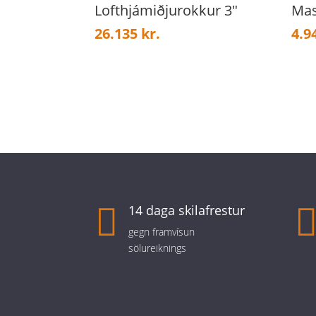
Lofthjámiðjurokkur 3″
Mas
26.135
kr.
4.9

14 daga skilafrestur
gegn framvísun
sölureiknings