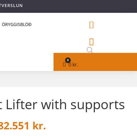
TVERSLUN

ÖRYGGISBLÖÐ

0
Cart
0
kr.
 Lifter with supports
82.551
kr.