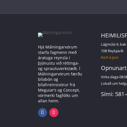
HEIMILIS
Lágmúla 9, bak
Hjá Málningarvörum
108 Reykjavík
starfa fagmenn með
Kort á ja.is
áratuga reynsla í
þjónustu við réttinga-
Opnunart
og sprautuverkstæði. Í
Málningarvörum færðu
Virka daga 08:0
bílabón og
Lokað um helg
bílahreinsivörur frá
Meguiar’s og Concept,
Sími: 581
vörmerki fagfólks um
allan heim.