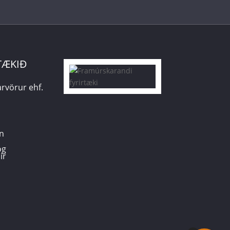
TÆKIÐ
rvörur ehf.
n
og
ir