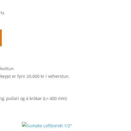
rts
 kvittun
keypt er fyrir 20.000 kr í vefverslun.
ng, pullari og 4 krókar (L= 400 mm)