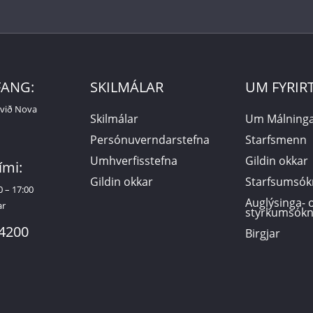
FANG:
SKILMÁLAR
UM FYRIR
 við Nova
Skilmálar
Um Málninga
Persónuverndarstefna
Starfsmenn
Umhverfisstefna
Gildin okkar
ími:
Gildin okkar
Starfsumsók
0 – 17:00
Auglýsinga- 
ar
styrkumsókn
-4200
Birgjar