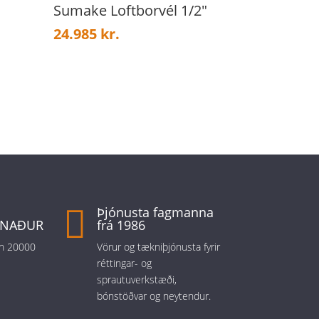
Sumake Loftborvél 1/2″
24.985
kr.

Þjónusta fagmanna
TNAÐUR
frá 1986
 en 20000
Vörur og tækniþjónusta fyrir
réttingar- og
sprautuverkstæði,
bónstöðvar og neytendur.