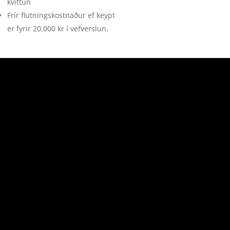
kvittun
Frír flutningskostnaður ef keypt
er fyrir 20.000 kr í vefverslun.