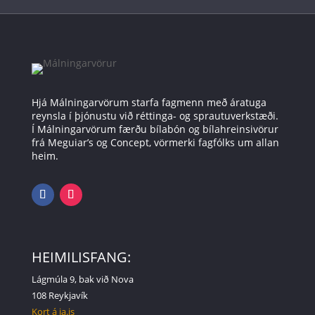
Hjá Málningarvörum starfa fagmenn með áratuga
reynsla í þjónustu við réttinga- og sprautuverkstæði.
Í Málningarvörum færðu bílabón og bílahreinsivörur
frá Meguiar’s og Concept, vörmerki fagfólks um allan
heim.
HEIMILISFANG:
Lágmúla 9, bak við Nova
108 Reykjavík
Kort á ja.is