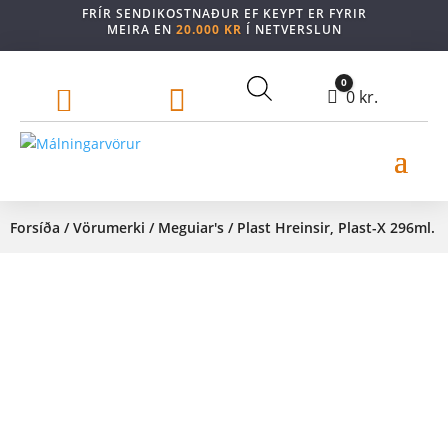
FRÍR SENDIKOSTNAÐUR EF KEYPT ER FYRIR
MEIRA EN
20.000 KR
Í NETVERSLUN
0


Cart
0
kr.
Forsíða
/
Vörumerki
/
Meguiar's
/ Plast Hreinsir, Plast-X 296ml.