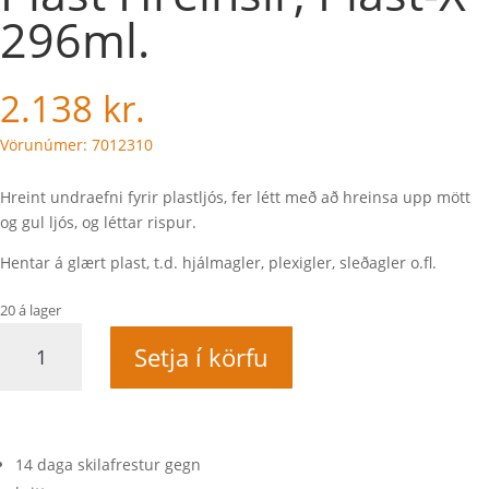
296ml.
2.138
kr.
Vörunúmer: 7012310
Hreint undraefni fyrir plastljós, fer létt með að hreinsa upp mött
og gul ljós, og léttar rispur.
Hentar á glært plast, t.d. hjálmagler, plexigler, sleðagler o.fl.
20 á lager
Plast
Setja í körfu
Hreinsir,
Plast-
X
296ml.
quantity
14 daga skilafrestur gegn