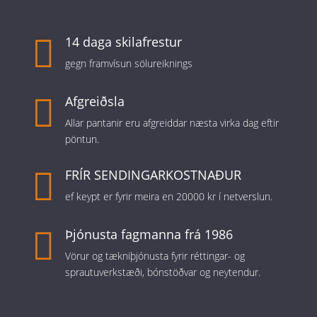

14 daga skilafrestur
gegn framvísun sölureiknings

Afgreiðsla
Allar pantanir eru afgreiddar næsta virka dag eftir
pöntun.

FRÍR SENDINGARKOSTNAÐUR
ef keypt er fyrir meira en 20000 kr í netverslun.

Þjónusta fagmanna frá 1986
Vörur og tækniþjónusta fyrir réttingar- og
sprautuverkstæði, bónstöðvar og neytendur.