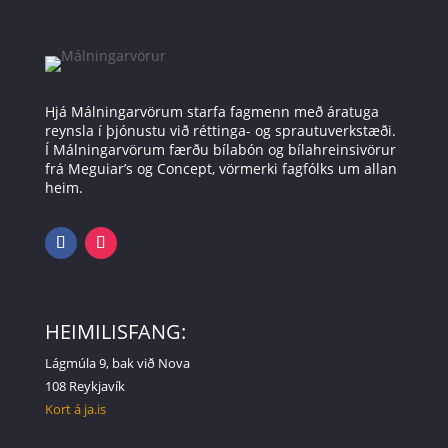
Hjá Málningarvörum starfa fagmenn með áratuga
reynsla í þjónustu við réttinga- og sprautuverkstæði.
Í Málningarvörum færðu bílabón og bílahreinsivörur
frá Meguiar’s og Concept, vörmerki fagfólks um allan
heim.
HEIMILISFANG:
Lágmúla 9, bak við Nova
108 Reykjavík
Kort á ja.is