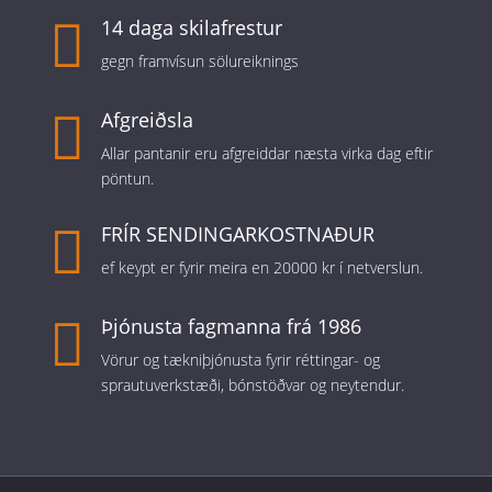

14 daga skilafrestur
gegn framvísun sölureiknings

Afgreiðsla
Allar pantanir eru afgreiddar næsta virka dag eftir
pöntun.

FRÍR SENDINGARKOSTNAÐUR
ef keypt er fyrir meira en 20000 kr í netverslun.

Þjónusta fagmanna frá 1986
Vörur og tækniþjónusta fyrir réttingar- og
sprautuverkstæði, bónstöðvar og neytendur.