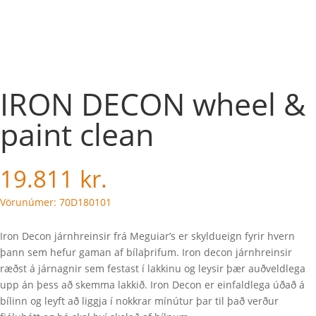
IRON DECON wheel &
paint clean
19.811
kr.
Vörunúmer: 70D180101
Iron Decon járnhreinsir frá Meguiar’s er skyldueign fyrir hvern
þann sem hefur gaman af bílaþrifum. Iron decon járnhreinsir
ræðst á járnagnir sem festast í lakkinu og leysir þær auðveldlega
upp án þess að skemma lakkið. Iron Decon er einfaldlega úðað á
bílinn og leyft að liggja í nokkrar mínútur þar til það verður