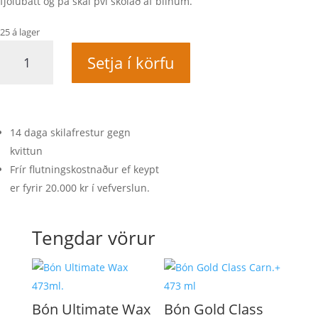
fjólubátt og þá skal því skolað af bílnum.
25 á lager
IRON
Setja í körfu
DECON
wheel
&
paint
clean
14 daga skilafrestur gegn
quantity
kvittun
Frír flutningskostnaður ef keypt
er fyrir 20.000 kr í vefverslun.
Tengdar vörur
Bón Ultimate Wax
Bón Gold Class