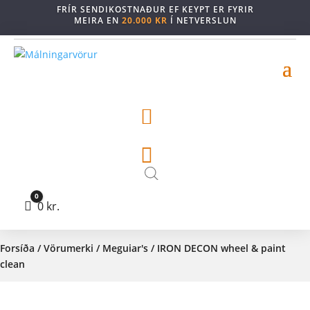
FRÍR SENDIKOSTNAÐUR EF KEYPT ER FYRIR
MEIRA EN
20.000 KR
Í NETVERSLUN


0
Cart
0
kr.
Forsíða
/
Vörumerki
/
Meguiar's
/ IRON DECON wheel & paint
clean