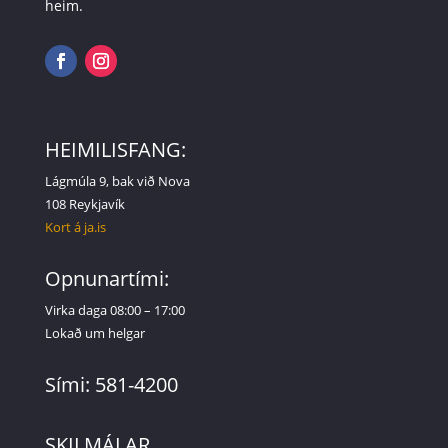
heim.
HEIMILISFANG:
Lágmúla 9, bak við Nova
108 Reykjavík
Kort á ja.is
Opnunartími:
Virka daga 08:00 – 17:00
Lokað um helgar
Sími: 581-4200
SKILMÁLAR