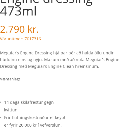
473ml
2.790
kr.
Vörunúmer: 7017316
Meguiar’s Engine Dressing hjálpar þér að halda öllu undir
húddinu eins og nýju. Mælum með að nota Meguiar’s Engine
Dressing með Meguiar’s Engine Clean hreinsinum.
Væntanlegt
14 daga skilafrestur gegn
kvittun
Frír flutningskostnaður ef keypt
er fyrir 20.000 kr í vefverslun.