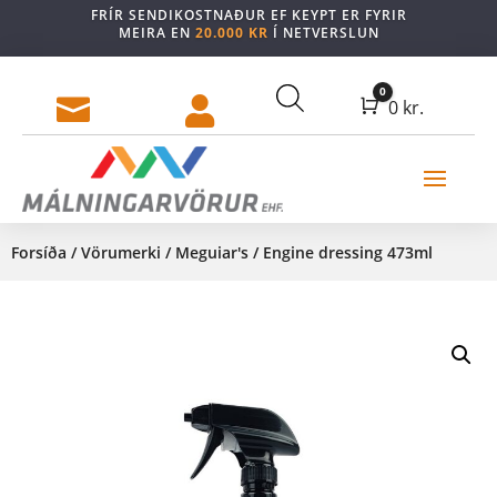
FRÍR SENDIKOSTNAÐUR EF KEYPT ER FYRIR
MEIRA EN
20.000 KR
Í NETVERSLUN
0


Cart
0
kr.
Forsíða
/
Vörumerki
/
Meguiar's
/ Engine dressing 473ml