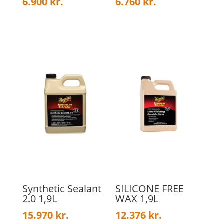
6.900
kr.
6.760
kr.
Synthetic Sealant
SILICONE FREE
2.0 1,9L
WAX 1,9L
15.970
kr.
12.376
kr.