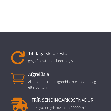
14 daga skilafrestur

gegn framvísun sölureiknings
Afgreiðsla

Allar pantanir eru afgreiddar næsta virka dag
eftir pöntun.
FRÍR SENDINGARKOSTNAÐUR

ef keypt er fyrir meira en 20000 kr í