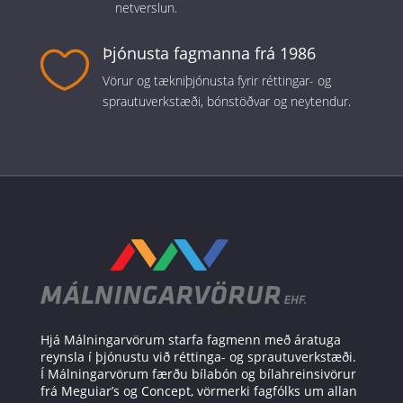
netverslun.
Þjónusta fagmanna frá 1986

Vörur og tækniþjónusta fyrir réttingar- og
sprautuverkstæði, bónstöðvar og neytendur.
Hjá Málningarvörum starfa fagmenn með áratuga
reynsla í þjónustu við réttinga- og sprautuverkstæði.
Í Málningarvörum færðu bílabón og bílahreinsivörur
frá Meguiar’s og Concept, vörmerki fagfólks um allan