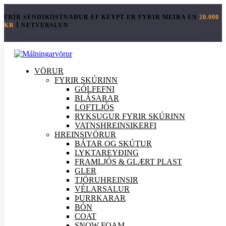
FRÍR SENDIKOSTNAÐUR EF KEYPT ER FYRIR MEIRA EN
20.000
KR
Í NETVERSLUN
VÖRUR
FYRIR SKÚRINN
GÓLFEFNI
BLÁSARAR
LOFTLJÓS
RYKSUGUR FYRIR SKÚRINN
VATNSHREINSIKERFI
HREINSI
VÖRUR
BÁTAR OG SKÚTUR
LYKTAREYÐING
FRAMLJÓS & GLÆRT PLAST
GLER
TJÖRUHREINSIR
VÉLARSALUR
ÞURRKARAR
BÓN
COAT
SNOW FOAM