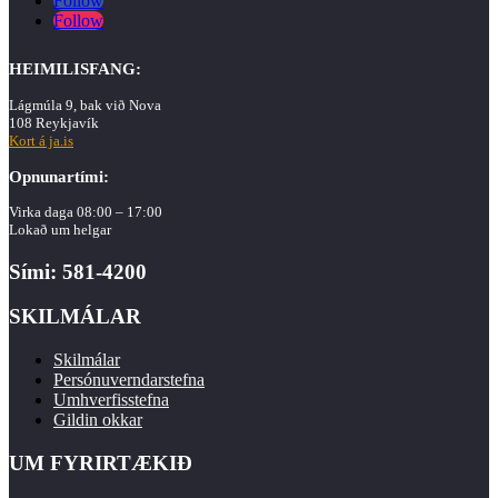
Follow
Follow
HEIMILISFANG:
Lágmúla 9, bak við Nova
108 Reykjavík
Kort á ja.is
Opnunartími:
Virka daga 08:00 – 17:00
Lokað um helgar
Sími: 581-4200
SKILMÁLAR
Skilmálar
Persónuverndarstefna
Umhverfisstefna
Gildin okkar
UM FYRIRTÆKIÐ