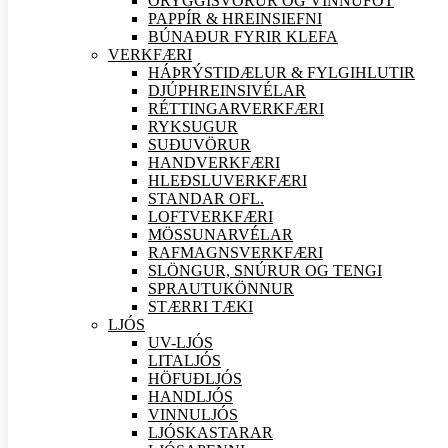
ÖRYGGIS
VÖRUR OG VINNUFÖT
PAPPÍR & HREINSIEFNI
BÚNAÐUR FYRIR KLEFA
VERK
FÆRI
HÁÞRÝSTIDÆLUR & FYLGIHLUTIR
DJÚPHREINSIVÉLAR
RÉTTINGARVERK
FÆRI
RYKSUGUR
SUÐU
VÖRUR
HANDVERK
FÆRI
HLEÐSLUVERK
FÆRI
STANDAR OFL.
LOFTVERK
FÆRI
MÖSSUNARVÉLAR
RAFMAGNSVERK
FÆRI
SLÖNGUR, SNÚRUR OG TENGI
SPRAUTUKÖNNUR
STÆRRI TÆKI
LJÓS
UV-LJÓS
LITALJÓS
HÖFUÐLJÓS
HANDLJÓS
VINNULJÓS
LJÓSKASTARAR