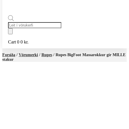
Products
search
Cart
0
0
kr.
Forsíða
/
Vörumerki
/
Rupes
/ Rupes BigFoot Massarokkur gír MILLE
stakur