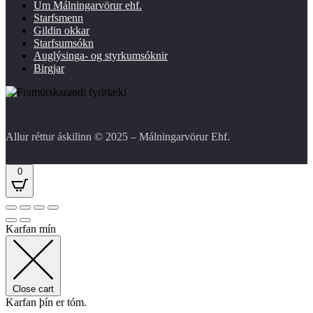
Um Málningarvörur ehf.
Starfsmenn
Gildin okkar
Starfsumsókn
Auglýsinga- og styrkumsóknir
Birgjar
Allur réttur áskilinn © 2025 – Málningarvörur Ehf.
0
Karfan mín
Close cart
Karfan þín er tóm.