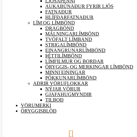
LJÓSAPENNI
AUKABÚNAÐUR FYRIR LJÓS
FATNAÐUR
HLÍFÐARFATNAÐUR
LÍM OG LÍMBÖND
DRAGBÖND
MÁLNINGARLÍMBÖND
TVÖFALT LÍMBAND
STRIGALÍMBÖND
EINANGRUNARLÍMBÖND
ÞÉTTILÍMBÖND
LÍMFILMUR OG BORÐAR
ÖRYGGIS- OG MERKINGAR LÍMBÖND
MINNI EININGAR
PÖKKUNARLÍMBÖND
AÐRIR VÖRU
FLOKKAR
NÝJAR
VÖRUR
GJAFAHUGMYNDIR
TILBOÐ
VÖRUMERKI
ÖRYGGISBLÖÐ
