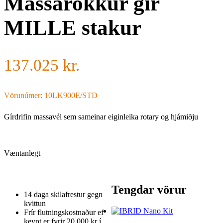
Massarokkur gír
MILLE stakur
137.025
kr.
Vörunúmer: 10LK900E/STD
Gírdrifin massavél sem sameinar eiginleika rotary og hjámiðju
Væntanlegt
Tengdar vörur
14 daga skilafrestur gegn
kvittun
Frír flutningskostnaður ef
keypt er fyrir 20.000 kr í