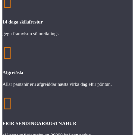

14 daga skilafrestur
gegn framvísun sölureiknings

Afgreiðsla
Allar pantanir eru afgreiddar næsta virka dag eftir pöntun.

FRÍR SENDINGARKOSTNAÐUR