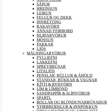
SÁPUR
HREINSUN
LEIRUN
FELGUR OG DEKK
INNRÉTTING
RAKAVÖRN
ANNAÐ YFIRBORÐ
HLIÐAR
VÖRUR
MÖSSUN
PAKKAR
LJÓS
MÁLNINGAR
VÖRUR
FYLLIEFNI
LAKKEFNI
SPREYBRÚSAR
LITALJÓS
PENSLAR, RÚLLUR & ÁHÖLD
STANDAR, BÚKKAR & VAGNAR
KÍTTI & RYÐVÖRN
LÍM & LÍMBÖND
SANDPAPPÍR & SLÍPI
VÖRUR
SPARTL
BOLLAR OG BLÖNDUNARBÚNAÐUR
YFIRBREIÐSLUR & INNPÖKKUN