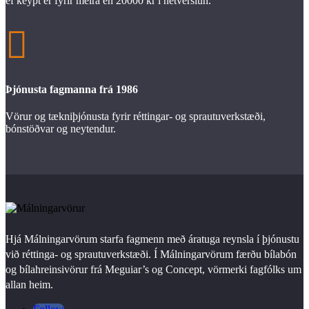
ef keypt er fyrir meira en 20000 kr í netverslun.

Þjónusta fagmanna frá 1986
Vörur og tækniþjónusta fyrir réttingar- og sprautuverkstæði,
bónstöðvar og neytendur.
Hjá Málningarvörum starfa fagmenn með áratuga reynsla í þjónustu
við réttinga- og sprautuverkstæði. Í Málningarvörum færðu bílabón
og bílahreinsivörur frá Meguiar’s og Concept, vörmerki fagfólks um
allan heim.